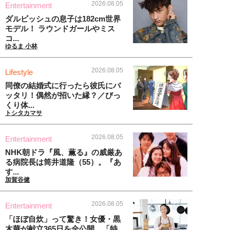
2026.08.05
Entertainment
ダルビッシュの息子は182cm世界
モデル！ ラウンドガールやミス
コ...
ゆるま 小林
2026.08.05
Lifestyle
同僚の結婚式に行ったら彼氏にバ
ッタリ！偶然が招いた縁？／びっ
くり体...
トシタカマサ
2026.08.05
Entertainment
NHK朝ドラ『風、薫る』の威厳あ
る病院長は筒井道隆（55）。『あ
す...
加賀谷健
2026.08.05
Entertainment
「ほぼ自炊」って驚き！女優・黒
木華が献立365日を全公開、「特