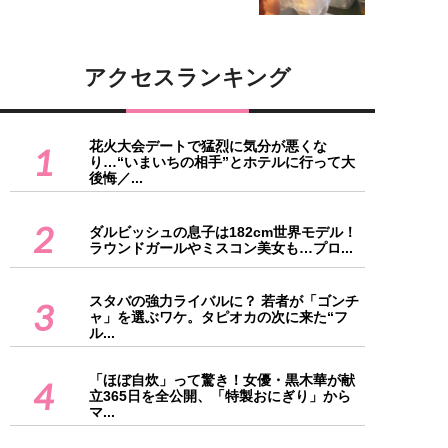
アクセスランキング
花火大会デートで猛烈に気分が悪くな
1
り…“いまいちの相手”とホテルに行って大
後悔／...
2
ダルビッシュの息子は182cm世界モデル！
ラウンドガールやミスコン美女も…プロ...
スタバの強力ライバルに？ 若者が「ゴンチ
3
ャ」を選ぶワケ。タピオカの次に来た“フ
ル...
「ほぼ自炊」って驚き！女優・黒木華が献
4
立365日を全公開、「特製おにぎり」から
マ...