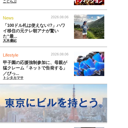
こじらぶ
2026.08.06
News
「100ドル札は使えない!?」ハワ
イ移住の元テレ朝アナが驚い
た“最...
大木優紀
2026.08.06
Lifestyle
甲子園の応援強制参加に、母親が
猛クレーム「ネットで告発する」
／びっ...
トシタカマサ