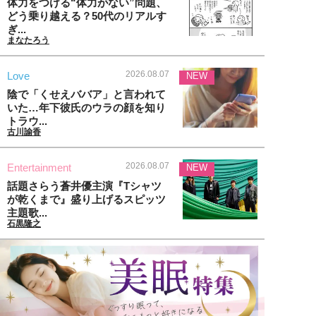
体力をつける“体力がない”問題、
どう乗り越える？50代のリアルす
ぎ...
まなたろう
2026.08.07
Love
NEW
陰で「くせえババア」と言われて
いた…年下彼氏のウラの顔を知り
トラウ...
古川諭香
2026.08.07
Entertainment
NEW
話題さらう蒼井優主演『Tシャツ
が乾くまで』盛り上げるスピッツ
主題歌...
石黒隆之