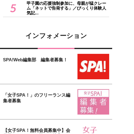
甲子園の応援強制参加に、母親が猛クレー
5
ム「ネットで告発する」／びっくり体験人
気記...
インフォメーション
SPA!Web編集部 編集者募集！
「女子SPA！」のフリーランス編
集者募集
【女子SPA！無料会員募集中】会