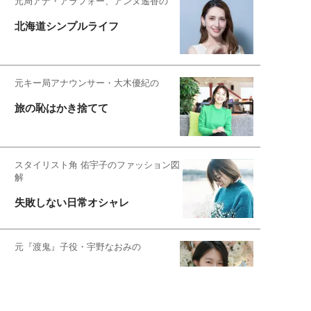
元局アナ・アラフォー、アンヌ遙香の
北海道シンプルライフ
元キー局アナウンサー・大木優紀の
旅の恥はかき捨てて
スタイリスト角 佑宇子のファッション図
解
失敗しない日常オシャレ
元『渡鬼』子役・宇野なおみの
話そ、お茶しよっ元気出そ