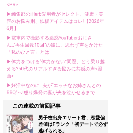
<PR>
▶編集部のiHerb愛用者がセレクト。健康・美
容のお悩み別、鉄板アイテムはコレ!【2026年
6月】
▶電車内で撮影する迷惑YouTuberおじさ
ん...“再生回数10回”の彼に、思わず声をかけた
「私のひと言」とは
▶体力をつける“体力がない”問題、どう乗り越
える?50代のリアルすぎる悩みに共感の声<漫
画>
▶妊活中なのに...夫が“エッチなお姉さんとの
BBQ”へ!怒り爆発の妻が夫を泣かせるまで
この連載の前回記事
男子校出身エリート君、恋愛偏
差値はFランク「初デートで必ず
逃げられる」