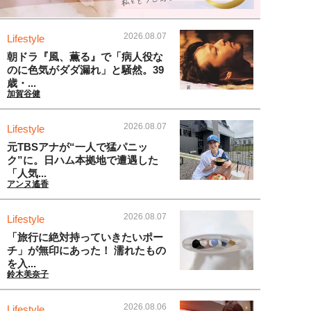
2026.08.07
Lifestyle
朝ドラ『風、薫る』で「病人役な
のに色気がダダ漏れ」と騒然。39
歳・...
加賀谷健
2026.08.07
Lifestyle
元TBSアナが“一人で猛パニッ
ク”に。日ハム本拠地で遭遇した
「人気...
アンヌ遙香
2026.08.07
Lifestyle
「旅行に絶対持っていきたいポー
チ」が無印にあった！ 濡れたもの
を入...
鈴木美奈子
2026.08.06
Lifestyle