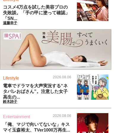
コスメ4万点を試した美容プロの
失敗談。「手の甲に塗って確認」
「SN...
遠藤幸子
2026.08.06
Lifestyle
電車でドラマを大声実況する“ネ
タバレおばさん”。注意した女子
高生の...
鈴木詩子
2026.08.06
Entertainment
「俺、マジで向いてないな」キス
マイ玉森裕太、TVer1000万再生...