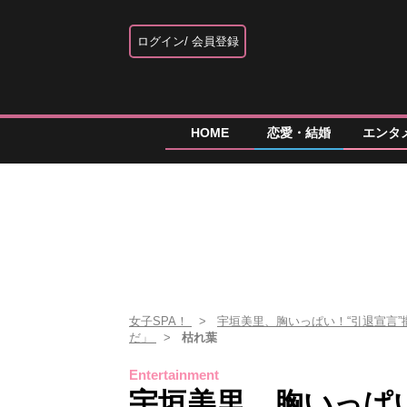
ログイン
会員登録
HOME
恋愛・結婚
エンタ
女子SPA！
宇垣美里、胸いっぱい！“引退宣言
だ」
枯れ葉
Entertainment
宇垣美里、胸いっぱ