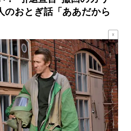
人のおとぎ話「ああだから
☓