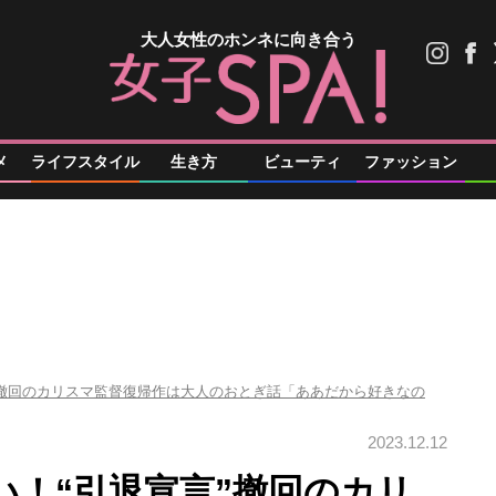
大人女性のホンネに向き合う
メ
ライフスタイル
生き方
ビューティ
ファッション
”撤回のカリスマ監督復帰作は大人のおとぎ話「ああだから好きなの
2023.12.12
い！“引退宣言”撤回のカリ