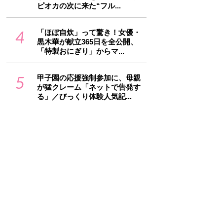
ピオカの次に来た“フル...
4
「ほぼ自炊」って驚き！女優・
黒木華が献立365日を全公開、
「特製おにぎり」からマ...
5
甲子園の応援強制参加に、母親
が猛クレーム「ネットで告発す
る」／びっくり体験人気記...