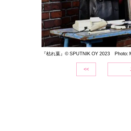
『枯れ葉』© SPUTNIK OY 2023 Photo: Ma
<<