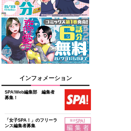
インフォメーション
SPA!Web編集部 編集者
募集！
「女子SPA！」のフリーラ
ンス編集者募集