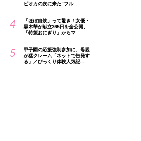
ピオカの次に来た“フル...
4
「ほぼ自炊」って驚き！女優・
黒木華が献立365日を全公開、
「特製おにぎり」からマ...
5
甲子園の応援強制参加に、母親
が猛クレーム「ネットで告発す
る」／びっくり体験人気記...