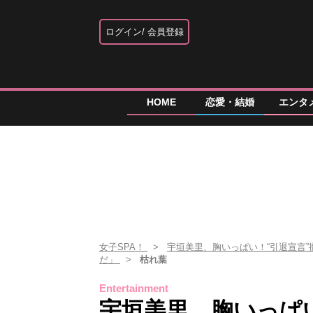
ログイン
会員登録
HOME
恋愛・結婚
エンタ
女子SPA！
宇垣美里、胸いっぱい！“引退宣言
だ」
枯れ葉
Entertainment
宇垣美里、胸いっぱ