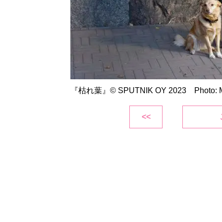
『枯れ葉』© SPUTNIK OY 2023 Photo: Ma
<<