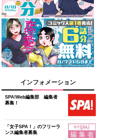
インフォメーション
SPA!Web編集部 編集者
募集！
「女子SPA！」のフリーラ
ンス編集者募集