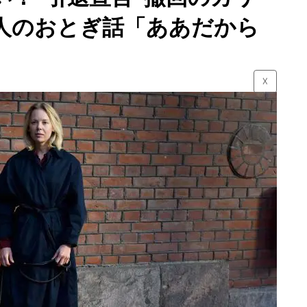
人のおとぎ話「ああだから
☓