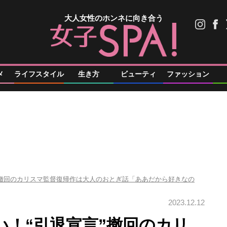
大人女性のホンネに向き合う
メ
ライフスタイル
生き方
ビューティ
ファッション
”撤回のカリスマ監督復帰作は大人のおとぎ話「ああだから好きなの
2023.12.12
い！“引退宣言”撤回のカリ