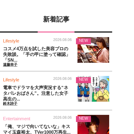
新着記事
2026.08.06
Lifestyle
NEW
コスメ4万点を試した美容プロの
失敗談。「手の甲に塗って確認」
「SN...
遠藤幸子
2026.08.06
Lifestyle
NEW
電車でドラマを大声実況する“ネ
タバレおばさん”。注意した女子
高生の...
鈴木詩子
2026.08.06
Entertainment
NEW
「俺、マジで向いてないな」キス
マイ玉森裕太、TVer1000万再生...