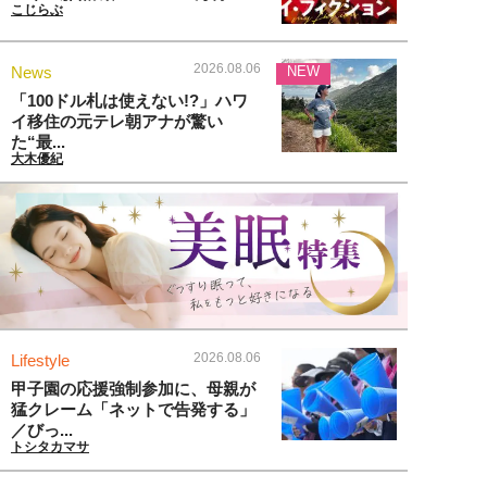
こじらぶ
2026.08.06
News
NEW
「100ドル札は使えない!?」ハワ
イ移住の元テレ朝アナが驚い
た“最...
大木優紀
2026.08.06
Lifestyle
甲子園の応援強制参加に、母親が
猛クレーム「ネットで告発する」
／びっ...
トシタカマサ