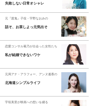
失敗しない日常オシャレ
元『渡鬼』子役・宇野なおみの
話そ、お茶しよっ元気出そ
恋愛コンサル菊乃が出会った女性たち
私が結婚できないワケ
元局アナ・アラフォー、アンヌ遙香の
北海道シンプルライフ
宇垣美里が映画への想いを綴る