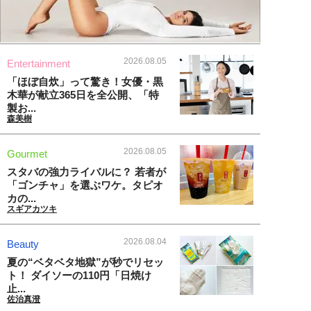
2026.08.05
Entertainment
「ほぼ自炊」って驚き！女優・黒
木華が献立365日を全公開、「特
製お...
森美樹
2026.08.05
Gourmet
スタバの強力ライバルに？ 若者が
「ゴンチャ」を選ぶワケ。タピオ
カの...
スギアカツキ
2026.08.04
Beauty
夏の“ベタベタ地獄”が秒でリセッ
ト！ ダイソーの110円「日焼け
止...
佐治真澄