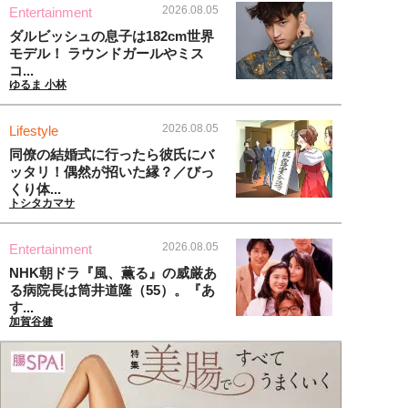
2026.08.05
Entertainment
ダルビッシュの息子は182cm世界
モデル！ ラウンドガールやミス
コ...
ゆるま 小林
2026.08.05
Lifestyle
同僚の結婚式に行ったら彼氏にバ
ッタリ！偶然が招いた縁？／びっ
くり体...
トシタカマサ
2026.08.05
Entertainment
NHK朝ドラ『風、薫る』の威厳あ
る病院長は筒井道隆（55）。『あ
す...
加賀谷健