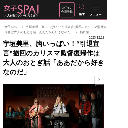
ログイン
会員登録
大人女性のホンネに向き合う
女子SPA！
宇垣美里、胸いっぱい！“引退宣言”撤回のカリスマ監督復
帰作は大人のおとぎ話「ああだから好きなのだ」
枯れ葉
2023.12.12
宇垣美里、胸いっぱい！“引退宣
言”撤回のカリスマ監督復帰作は
大人のおとぎ話「ああだから好き
なのだ」
☓