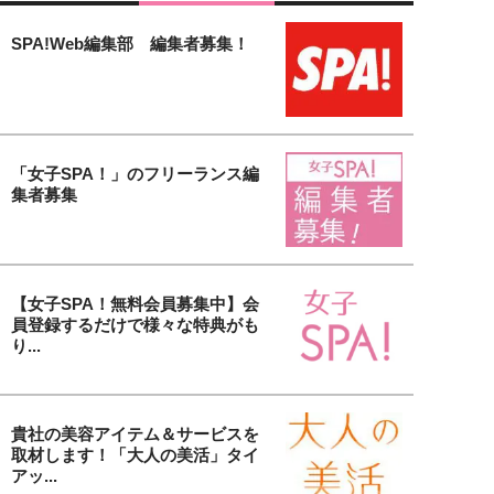
SPA!Web編集部 編集者募集！
「女子SPA！」のフリーランス編
集者募集
【女子SPA！無料会員募集中】会
員登録するだけで様々な特典がも
り...
貴社の美容アイテム＆サービスを
取材します！「大人の美活」タイ
アッ...