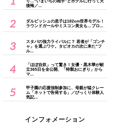
1
り…“いまいちの相手”とホテルに行って大
後悔／...
2
ダルビッシュの息子は182cm世界モデル！
ラウンドガールやミスコン美女も…プロ...
スタバの強力ライバルに？ 若者が「ゴンチ
3
ャ」を選ぶワケ。タピオカの次に来た“フ
ル...
「ほぼ自炊」って驚き！女優・黒木華が献
4
立365日を全公開、「特製おにぎり」から
マ...
甲子園の応援強制参加に、母親が猛クレー
5
ム「ネットで告発する」／びっくり体験人
気記...
インフォメーション