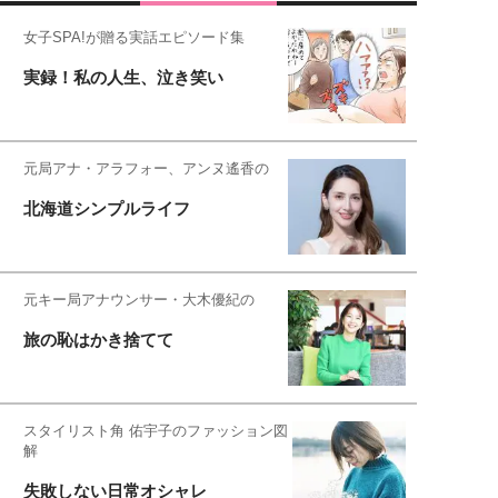
女子SPA!が贈る実話エピソード集
実録！私の人生、泣き笑い
元局アナ・アラフォー、アンヌ遙香の
北海道シンプルライフ
元キー局アナウンサー・大木優紀の
旅の恥はかき捨てて
スタイリスト角 佑宇子のファッション図
解
失敗しない日常オシャレ