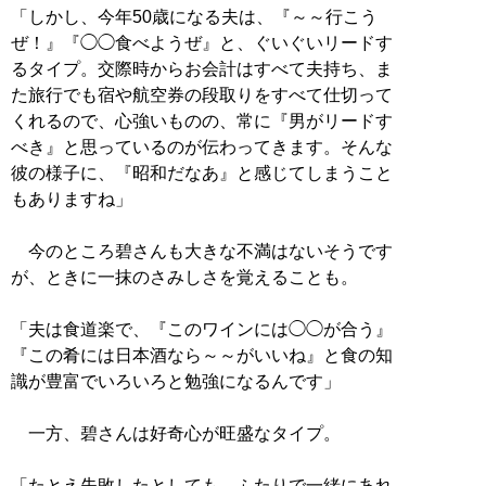
「しかし、今年50歳になる夫は、『～～行こう
ぜ！』『◯◯食べようぜ』と、ぐいぐいリードす
るタイプ。交際時からお会計はすべて夫持ち、ま
た旅行でも宿や航空券の段取りをすべて仕切って
くれるので、心強いものの、常に『男がリードす
べき』と思っているのが伝わってきます。そんな
彼の様子に、『昭和だなあ』と感じてしまうこと
もありますね」
今のところ碧さんも大きな不満はないそうです
が、ときに一抹のさみしさを覚えることも。
「夫は食道楽で、『このワインには◯◯が合う』
『この肴には日本酒なら～～がいいね』と食の知
識が豊富でいろいろと勉強になるんです」
一方、碧さんは好奇心が旺盛なタイプ。
「たとえ失敗したとしても、ふたりで一緒にあれ