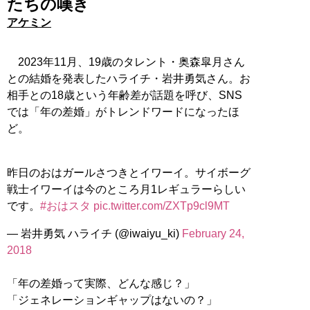
たちの嘆き
アケミン
2023年11月、19歳のタレント・奥森皐月さん
との結婚を発表したハライチ・岩井勇気さん。お
相手との18歳という年齢差が話題を呼び、SNS
では「年の差婚」がトレンドワードになったほ
ど。
昨日のおはガールさつきとイワーイ。サイボーグ
戦士イワーイは今のところ月1レギュラーらしい
です。
#おはスタ
pic.twitter.com/ZXTp9cl9MT
— 岩井勇気 ハライチ (@iwaiyu_ki)
February 24,
2018
「年の差婚って実際、どんな感じ？」
「ジェネレーションギャップはないの？」