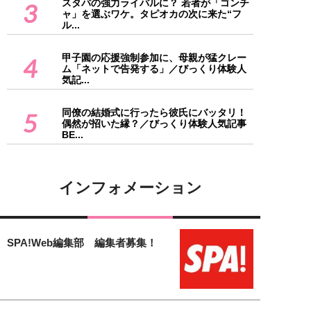
スタバの強力ライバルに？ 若者が「ゴンチ
3
ャ」を選ぶワケ。タピオカの次に来た“フ
ル...
甲子園の応援強制参加に、母親が猛クレー
4
ム「ネットで告発する」／びっくり体験人
気記...
同僚の結婚式に行ったら彼氏にバッタリ！
5
偶然が招いた縁？／びっくり体験人気記事
BE...
インフォメーション
SPA!Web編集部 編集者募集！