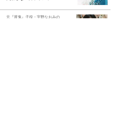
元『渡鬼』子役・宇野なおみの
話そ、お茶しよっ元気出そ
恋愛コンサル菊乃が出会った女性たち
私が結婚できないワケ
宇垣美里が映画への想いを綴る
宇垣美里の沼落ちシネマ
松本穂香が映画愛を語ります
銀幕ロンリーガール