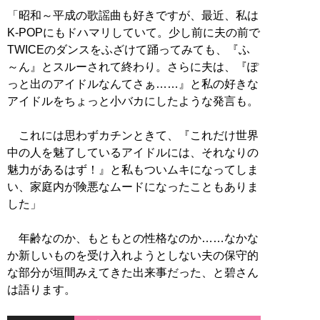
「昭和～平成の歌謡曲も好きですが、最近、私は
K-POPにもドハマリしていて。少し前に夫の前で
TWICEのダンスをふざけて踊ってみても、『ふ
～ん』とスルーされて終わり。さらに夫は、『ぽ
っと出のアイドルなんてさぁ……』と私の好きな
アイドルをちょっと小バカにしたような発言も。
これには思わずカチンときて、『これだけ世界
中の人を魅了しているアイドルには、それなりの
魅力があるはず！』と私もついムキになってしま
い、家庭内が険悪なムードになったこともありま
した」
年齢なのか、もともとの性格なのか……なかな
か新しいものを受け入れようとしない夫の保守的
な部分が垣間みえてきた出来事だった、と碧さん
は語ります。