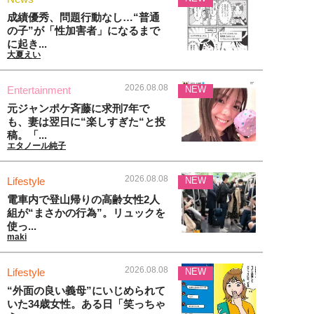
成績優秀、問題行動なし…“普通
の子”が「性加害者」になるまで
に起き...
大夏えい
2026.08.08
Entertainment
NEW
元ジャンポケ斉藤に求刑7年で
も、妻は翌日に“楽しすぎた“と投
稿。「...
エタノール純子
2026.08.08
Lifestyle
NEW
電車内で登山帰りの高齢女性2人
組が“まさかの行為”。リュックを
使っ...
maki
2026.08.08
Lifestyle
NEW
“外面の良い義母”にいじめられて
いた34歳女性。ある日「笑っちゃ