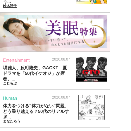
う...
鈴木詩子
2026.08.07
Entertainment
堺雅人、反町隆史、GACKT…夏
ドラマを「50代イケオジ」が席
巻。...
こじらぶ
2026.08.07
Human
体力をつける“体力がない”問題、
どう乗り越える？50代のリアルす
ぎ...
まなたろう