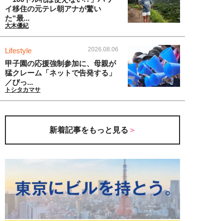
イ移住の元テレ朝アナが驚い
た“最...
大木優紀
2026.08.06
Lifestyle
甲子園の応援強制参加に、母親が
猛クレーム「ネットで告発する」
／びっ...
トシタカマサ
新着記事をもっと見る