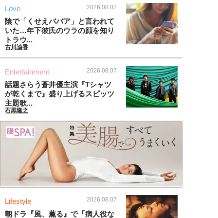
2026.08.07
Love
陰で「くせえババア」と言われて
いた…年下彼氏のウラの顔を知り
トラウ...
古川諭香
2026.08.07
Entertainment
話題さらう蒼井優主演『Tシャツ
が乾くまで』盛り上げるスピッツ
主題歌...
石黒隆之
2026.08.07
Lifestyle
朝ドラ『風、薫る』で「病人役な