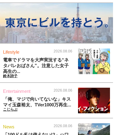
2026.08.06
Lifestyle
電車でドラマを大声実況する“ネ
タバレおばさん”。注意した女子
高生の...
鈴木詩子
2026.08.06
Entertainment
「俺、マジで向いてないな」キス
マイ玉森裕太、TVer1000万再生...
こじらぶ
2026.08.06
News
「100ドル札は使えない!?」ハワ