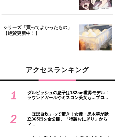
シリーズ「買ってよかったもの」
【絶賛更新中！】
アクセスランキング
1
ダルビッシュの息子は182cm世界モデル！
ラウンドガールやミスコン美女も…プロ...
「ほぼ自炊」って驚き！女優・黒木華が献
2
立365日を全公開、「特製おにぎり」から
マ...