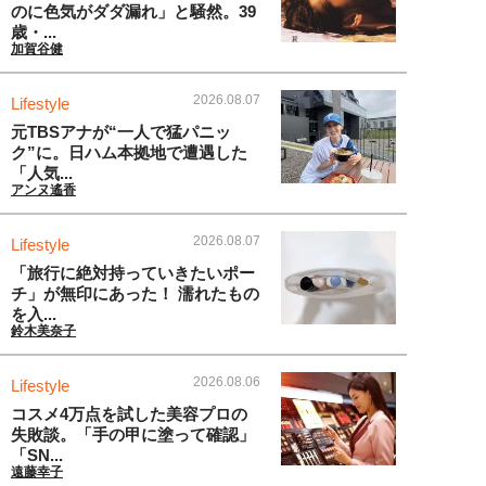
のに色気がダダ漏れ」と騒然。39
歳・...
加賀谷健
2026.08.07
Lifestyle
元TBSアナが“一人で猛パニッ
ク”に。日ハム本拠地で遭遇した
「人気...
アンヌ遙香
2026.08.07
Lifestyle
「旅行に絶対持っていきたいポー
チ」が無印にあった！ 濡れたもの
を入...
鈴木美奈子
2026.08.06
Lifestyle
コスメ4万点を試した美容プロの
失敗談。「手の甲に塗って確認」
「SN...
遠藤幸子