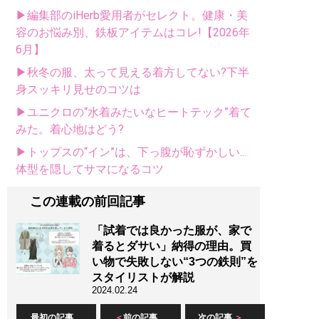
▶編集部のiHerb愛用者がセレクト。健康・美
容のお悩み別、鉄板アイテムはコレ!【2026年
6月】
▶秋冬の服、太って見える着方してない?下半
身スッキリ見せのコツは
▶ユニクロの“水着みたいなヒートテック”着て
みた。着心地はどう?
▶トップスの“イン”は、下っ腹が恥ずかしい...
体型を隠してサマになるコツ
この連載の前回記事
「試着では良かった服が、家で
着るとダサい」納得の理由。買
い物で失敗しない“3つの鉄則”を
スタイリストが解説
2024.02.24
最初の記事
前の記事
次の記事