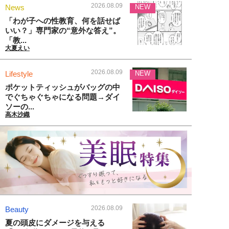
2026.08.09
News
NEW
「わが子への性教育、何を話せば
いい？」専門家の“意外な答え”。
「教...
大夏えい
2026.08.09
Lifestyle
NEW
ポケットティッシュがバッグの中
でぐちゃぐちゃになる問題→ダイ
ソーの...
高木沙織
2026.08.09
Beauty
夏の頭皮にダメージを与える