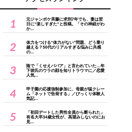
元ジャンポケ斉藤に求刑7年でも、妻は翌
1
日に“楽しすぎた“と投稿。「その神経がわ
か...
体力をつける“体力がない”問題、どう乗り
2
越える？50代のリアルすぎる悩みに共感
の...
陰で「くせえババア」と言われていた…年
3
下彼氏のウラの顔を知りトラウマに／恋愛
人気...
甲子園の応援強制参加に、母親が猛クレー
4
ム「ネットで告発する」／びっくり体験人
気記...
「初回デートした男性全員から断られた」
5
有名大卒34歳女性が、高望みしないのにお
見...