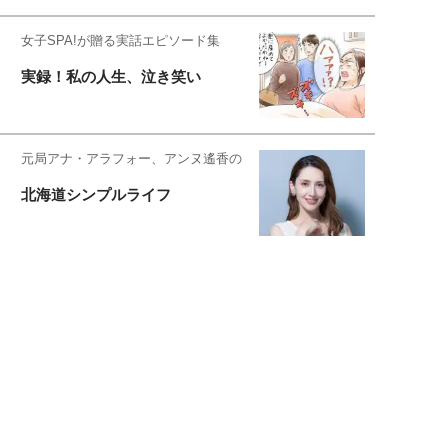
女子SPA!が贈る実話エピソード集
実録！私の人生、泣き笑い
元局アナ・アラフォー、アンヌ遙香の
北海道シンプルライフ
元キー局アナウンサー・大木優紀の
旅の恥はかき捨てて
スタイリスト角 佑宇子のファッション図
解