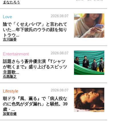
まなたろう
2026.08.07
Love
陰で「くせえババア」と言われて
いた…年下彼氏のウラの顔を知り
トラウ...
古川諭香
2026.08.07
Entertainment
話題さらう蒼井優主演『Tシャツ
が乾くまで』盛り上げるスピッツ
主題歌...
石黒隆之
2026.08.07
Lifestyle
朝ドラ『風、薫る』で「病人役な
のに色気がダダ漏れ」と騒然。39
歳・...
加賀谷健