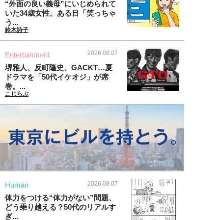
“外面の良い義母”にいじめられて
いた34歳女性。ある日「笑っちゃ
う...
鈴木詩子
2026.08.07
Entertainment
堺雅人、反町隆史、GACKT…夏
ドラマを「50代イケオジ」が席
巻。...
こじらぶ
2026.08.07
Human
体力をつける“体力がない”問題、
どう乗り越える？50代のリアルす
ぎ...