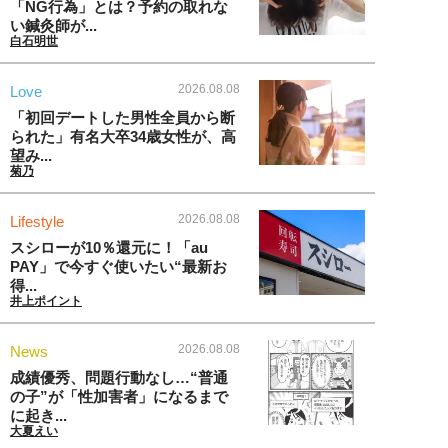
「NG行為」とは？予約の取れな
い鍼灸師が...
白石明世
2026.08.08
Love
「初回デートした男性全員から断
られた」有名大卒34歳女性が、高
望み...
菊乃
2026.08.08
Lifestyle
スシローが10％還元に！「au
PAY」で今すぐ使いたい“最新お
得...
井上ポイント
2026.08.08
News
成績優秀、問題行動なし…“普通
の子”が「性加害者」になるまで
に起き...
大夏えい