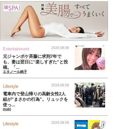
2026.08.08
Entertainment
元ジャンポケ斉藤に求刑7年で
も、妻は翌日に“楽しすぎた“と投
稿。「...
エタノール純子
2026.08.08
Lifestyle
電車内で登山帰りの高齢女性2人
組が“まさかの行為”。リュックを
使っ...
maki
2026.08.08
Lifestyle