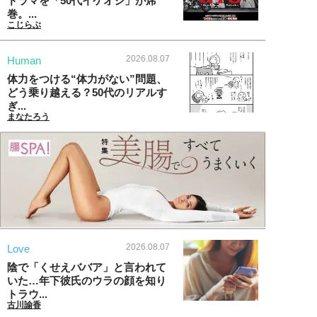
ドラマを「50代イケオジ」が席
巻。...
こじらぶ
2026.08.07
Human
体力をつける“体力がない”問題、
どう乗り越える？50代のリアルす
ぎ...
まなたろう
2026.08.07
Love
陰で「くせえババア」と言われて
いた…年下彼氏のウラの顔を知り
トラウ...
古川諭香