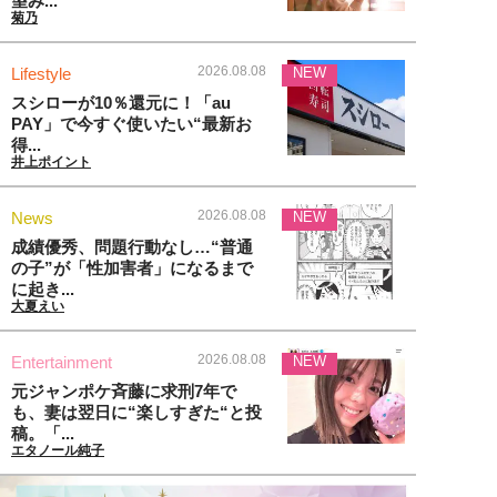
望み...
菊乃
2026.08.08
Lifestyle
NEW
スシローが10％還元に！「au
PAY」で今すぐ使いたい“最新お
得...
井上ポイント
2026.08.08
News
NEW
成績優秀、問題行動なし…“普通
の子”が「性加害者」になるまで
に起き...
大夏えい
2026.08.08
Entertainment
NEW
元ジャンポケ斉藤に求刑7年で
も、妻は翌日に“楽しすぎた“と投
稿。「...
エタノール純子