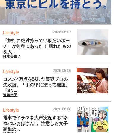
2026.08.07
Lifestyle
「旅行に絶対持っていきたいポー
チ」が無印にあった！ 濡れたもの
を入...
鈴木美奈子
2026.08.06
Lifestyle
コスメ4万点を試した美容プロの
失敗談。「手の甲に塗って確認」
「SN...
遠藤幸子
2026.08.06
Lifestyle
電車でドラマを大声実況する“ネ
タバレおばさん”。注意した女子
高生の...