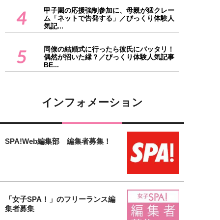
甲子園の応援強制参加に、母親が猛クレー
4
ム「ネットで告発する」／びっくり体験人
気記...
同僚の結婚式に行ったら彼氏にバッタリ！
5
偶然が招いた縁？／びっくり体験人気記事
BE...
インフォメーション
SPA!Web編集部 編集者募集！
「女子SPA！」のフリーランス編
集者募集