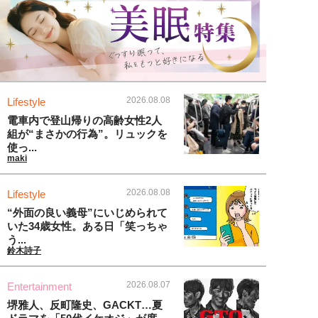
2026.08.08
Lifestyle
電車内で登山帰りの高齢女性2人
組が“まさかの行為”。リュックを
使っ...
maki
2026.08.08
Lifestyle
“外面の良い義母”にいじめられて
いた34歳女性。ある日「笑っちゃ
う...
鈴木詩子
2026.08.07
Entertainment
堺雅人、反町隆史、GACKT…夏