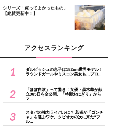
シリーズ「買ってよかったもの」
【絶賛更新中！】
アクセスランキング
1
ダルビッシュの息子は182cm世界モデル！
ラウンドガールやミスコン美女も…プロ...
「ほぼ自炊」って驚き！女優・黒木華が献
2
立365日を全公開、「特製おにぎり」から
マ...
スタバの強力ライバルに？ 若者が「ゴンチ
3
ャ」を選ぶワケ。タピオカの次に来た“フ
ル...