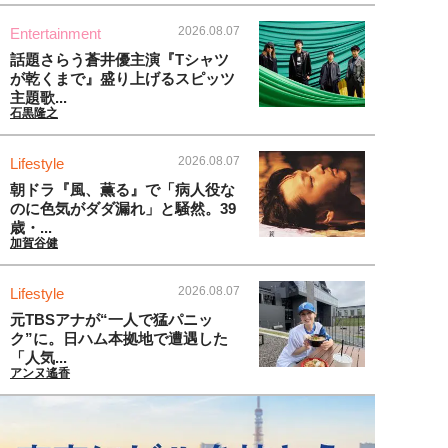
2026.08.07
Entertainment
話題さらう蒼井優主演『Tシャツ
が乾くまで』盛り上げるスピッツ
主題歌...
石黒隆之
2026.08.07
Lifestyle
朝ドラ『風、薫る』で「病人役な
のに色気がダダ漏れ」と騒然。39
歳・...
加賀谷健
2026.08.07
Lifestyle
元TBSアナが“一人で猛パニッ
ク”に。日ハム本拠地で遭遇した
「人気...
アンヌ遙香