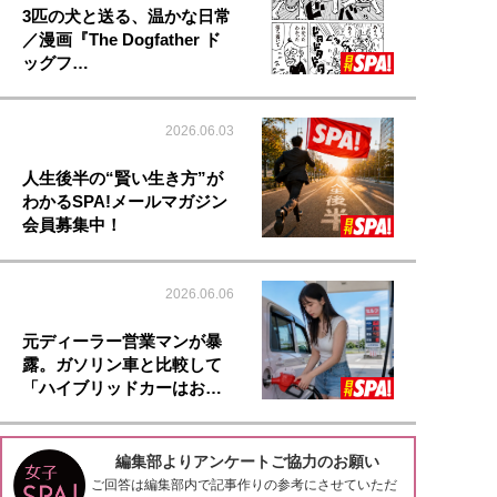
3匹の犬と送る、温かな日常
／漫画『The Dogfather ド
ッグフ…
2026.06.03
人生後半の“賢い生き方”が
わかるSPA!メールマガジン
会員募集中！
2026.06.06
元ディーラー営業マンが暴
露。ガソリン車と比較して
「ハイブリッドカーはお…