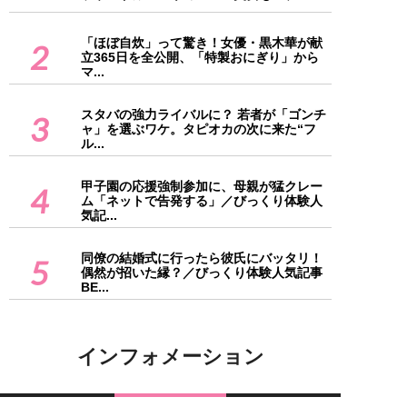
「ほぼ自炊」って驚き！女優・黒木華が献
2
立365日を全公開、「特製おにぎり」から
マ...
スタバの強力ライバルに？ 若者が「ゴンチ
3
ャ」を選ぶワケ。タピオカの次に来た“フ
ル...
甲子園の応援強制参加に、母親が猛クレー
4
ム「ネットで告発する」／びっくり体験人
気記...
同僚の結婚式に行ったら彼氏にバッタリ！
5
偶然が招いた縁？／びっくり体験人気記事
BE...
インフォメーション