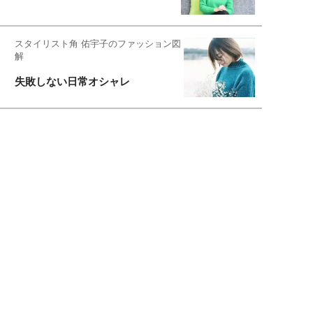
スタイリスト角 佑宇子のファッション図
解
失敗しない日常オシャレ
元『渡鬼』子役・宇野なおみの
話そ、お茶しよっ元気出そ
恋愛コンサル菊乃が出会った女性たち
私が結婚できないワケ
宇垣美里が映画への想いを綴る