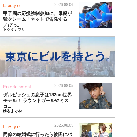
2026.08.06
Lifestyle
甲子園の応援強制参加に、母親が
猛クレーム「ネットで告発する」
／びっ...
トシタカマサ
2026.08.05
Entertainment
ダルビッシュの息子は182cm世界
モデル！ ラウンドガールやミス
コ...
ゆるま 小林
2026.08.05
Lifestyle
同僚の結婚式に行ったら彼氏にバ