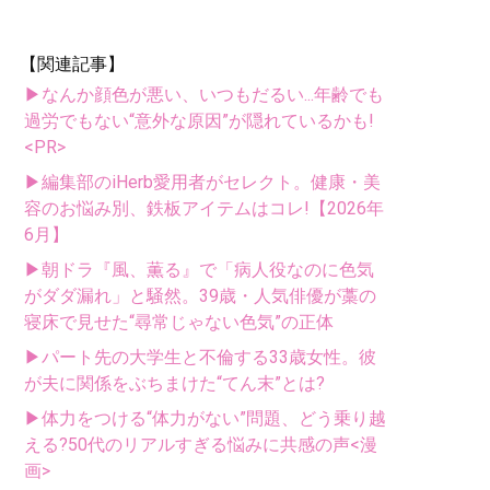
【関連記事】
▶なんか顔色が悪い、いつもだるい...年齢でも
過労でもない“意外な原因”が隠れているかも!
<PR>
▶編集部のiHerb愛用者がセレクト。健康・美
容のお悩み別、鉄板アイテムはコレ!【2026年
6月】
▶朝ドラ『風、薫る』で「病人役なのに色気
がダダ漏れ」と騒然。39歳・人気俳優が藁の
寝床で見せた“尋常じゃない色気”の正体
▶パート先の大学生と不倫する33歳女性。彼
が夫に関係をぶちまけた“てん末”とは?
▶体力をつける“体力がない”問題、どう乗り越
える?50代のリアルすぎる悩みに共感の声<漫
画>