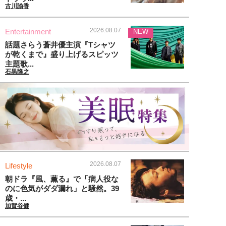
古川諭香
2026.08.07
Entertainment
NEW
話題さらう蒼井優主演『Tシャツ
が乾くまで』盛り上げるスピッツ
主題歌...
石黒隆之
2026.08.07
Lifestyle
朝ドラ『風、薫る』で「病人役な
のに色気がダダ漏れ」と騒然。39
歳・...
加賀谷健