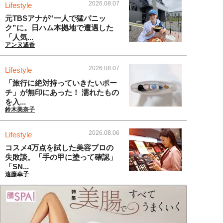
2026.08.07
Lifestyle
元TBSアナが“一人で猛パニッ
ク”に。日ハム本拠地で遭遇した
「人気...
アンヌ遙香
2026.08.07
Lifestyle
「旅行に絶対持っていきたいポー
チ」が無印にあった！ 濡れたもの
を入...
鈴木美奈子
2026.08.06
Lifestyle
コスメ4万点を試した美容プロの
失敗談。「手の甲に塗って確認」
「SN...
遠藤幸子