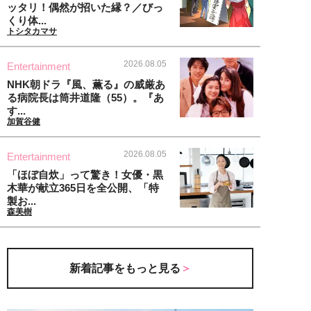
ッタリ！偶然が招いた縁？／びっ
くり体...
トシタカマサ
2026.08.05
Entertainment
NHK朝ドラ『風、薫る』の威厳あ
る病院長は筒井道隆（55）。『あ
す...
加賀谷健
2026.08.05
Entertainment
「ほぼ自炊」って驚き！女優・黒
木華が献立365日を全公開、「特
製お...
森美樹
新着記事をもっと見る