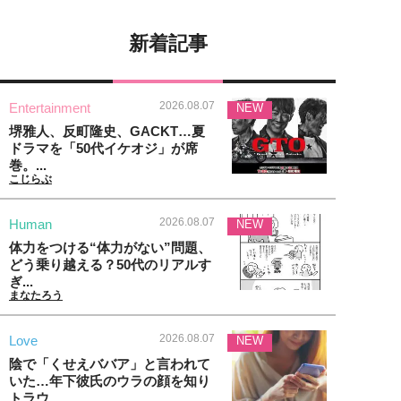
新着記事
2026.08.07
Entertainment
NEW
堺雅人、反町隆史、GACKT…夏
ドラマを「50代イケオジ」が席
巻。...
こじらぶ
2026.08.07
Human
NEW
体力をつける“体力がない”問題、
どう乗り越える？50代のリアルす
ぎ...
まなたろう
2026.08.07
Love
NEW
陰で「くせえババア」と言われて
いた…年下彼氏のウラの顔を知り
トラウ...