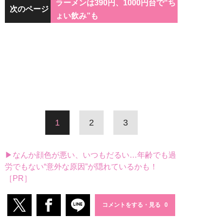
ラーメンは390円、1000円台で“ち
次のページ
ょい飲み”も
1
2
3
▶なんか顔色が悪い、いつもだるい…年齢でも過
労でもない“意外な原因”が隠れているかも！
［PR］
コメントをする・見る