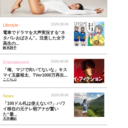
2026.08.06
Lifestyle
電車でドラマを大声実況する“ネ
タバレおばさん”。注意した女子
高生の...
鈴木詩子
2026.08.06
Entertainment
「俺、マジで向いてないな」キス
マイ玉森裕太、TVer1000万再生...
こじらぶ
2026.08.06
News
「100ドル札は使えない!?」ハワ
イ移住の元テレ朝アナが驚い
た“最...
大木優紀