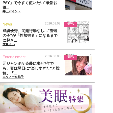
PAY」で今すぐ使いたい“最新お
得...
井上ポイント
2026.08.08
News
NEW
成績優秀、問題行動なし…“普通
の子”が「性加害者」になるまで
に起き...
大夏えい
2026.08.08
Entertainment
NEW
元ジャンポケ斉藤に求刑7年で
も、妻は翌日に“楽しすぎた“と投
稿。「...
エタノール純子