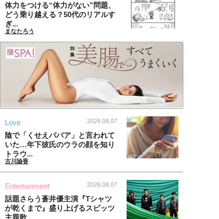
体力をつける“体力がない”問題、
どう乗り越える？50代のリアルす
ぎ...
まなたろう
2026.08.07
Love
陰で「くせえババア」と言われて
いた…年下彼氏のウラの顔を知り
トラウ...
古川諭香
2026.08.07
Entertainment
話題さらう蒼井優主演『Tシャツ
が乾くまで』盛り上げるスピッツ
主題歌...