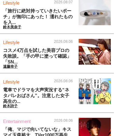
2026.08.07
Lifestyle
「旅行に絶対持っていきたいポー
チ」が無印にあった！ 濡れたもの
を入...
鈴木美奈子
2026.08.06
Lifestyle
コスメ4万点を試した美容プロの
失敗談。「手の甲に塗って確認」
「SN...
遠藤幸子
2026.08.06
Lifestyle
電車でドラマを大声実況する“ネ
タバレおばさん”。注意した女子
高生の...
鈴木詩子
2026.08.06
Entertainment
「俺、マジで向いてないな」キス
マイ玉森裕太、TVer1000万再生...