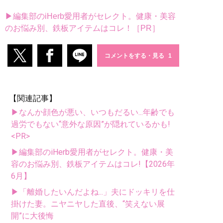
▶編集部のiHerb愛用者がセレクト。健康・美容
のお悩み別、鉄板アイテムはコレ！［PR］
コメントをする・見る
【関連記事】
▶なんか顔色が悪い、いつもだるい...年齢でも
過労でもない“意外な原因”が隠れているかも!
<PR>
▶編集部のiHerb愛用者がセレクト。健康・美
容のお悩み別、鉄板アイテムはコレ!【2026年
6月】
▶「離婚したいんだよね...」夫にドッキリを仕
掛けた妻。ニヤニヤした直後、“笑えない展
開”に大後悔