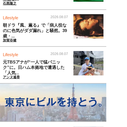
石黒隆之
2026.08.07
Lifestyle
朝ドラ『風、薫る』で「病人役な
のに色気がダダ漏れ」と騒然。39
歳・...
加賀谷健
2026.08.07
Lifestyle
元TBSアナが“一人で猛パニッ
ク”に。日ハム本拠地で遭遇した
「人気...
アンヌ遙香