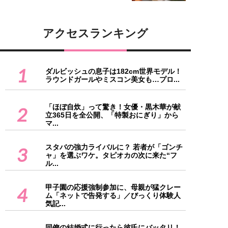
アクセスランキング
1
ダルビッシュの息子は182cm世界モデル！
ラウンドガールやミスコン美女も…プロ...
「ほぼ自炊」って驚き！女優・黒木華が献
2
立365日を全公開、「特製おにぎり」から
マ...
スタバの強力ライバルに？ 若者が「ゴンチ
3
ャ」を選ぶワケ。タピオカの次に来た“フ
ル...
甲子園の応援強制参加に、母親が猛クレー
4
ム「ネットで告発する」／びっくり体験人
気記...
同僚の結婚式に行ったら彼氏にバッタリ！