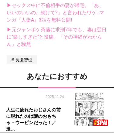
▶セックス中に不倫相手の妻が帰宅。「あ、
いいのいいの。続けて?」と言われたワケ...マ
ンガ『人妻A』3話を無料公開!
▶元ジャンポケ斉藤に求刑7年でも、妻は翌日
に“楽しすぎた“と投稿。「その神経がわから
ん」と騒然
長瀬智也
あなたにおすすめ
2025.11.24
人生に疲れたおじさんの前
に現れたのは謎のおもち
ゃ・ウーピンだった！／
漫…