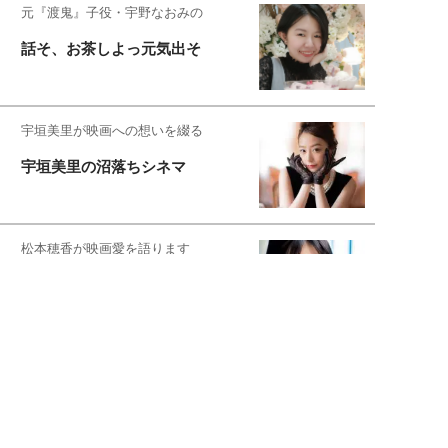
元『渡鬼』子役・宇野なおみの
話そ、お茶しよっ元気出そ
宇垣美里が映画への想いを綴る
宇垣美里の沼落ちシネマ
松本穂香が映画愛を語ります
銀幕ロンリーガール
猫バカライターがおくる
今日のにゃんこタイム