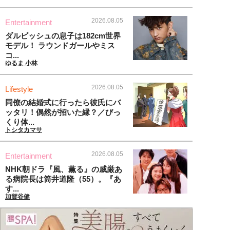
2026.08.05
Entertainment
ダルビッシュの息子は182cm世界
モデル！ ラウンドガールやミス
コ...
ゆるま 小林
2026.08.05
Lifestyle
同僚の結婚式に行ったら彼氏にバ
ッタリ！偶然が招いた縁？／びっ
くり体...
トシタカマサ
2026.08.05
Entertainment
NHK朝ドラ『風、薫る』の威厳あ
る病院長は筒井道隆（55）。『あ
す...
加賀谷健