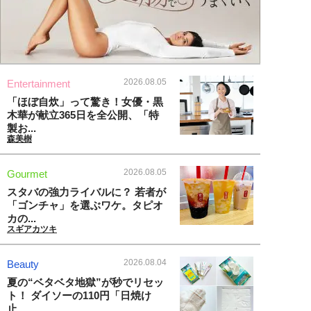
2026.08.05
Entertainment
「ほぼ自炊」って驚き！女優・黒
木華が献立365日を全公開、「特
製お...
森美樹
2026.08.05
Gourmet
スタバの強力ライバルに？ 若者が
「ゴンチャ」を選ぶワケ。タピオ
カの...
スギアカツキ
2026.08.04
Beauty
夏の“ベタベタ地獄”が秒でリセッ
ト！ ダイソーの110円「日焼け
止...