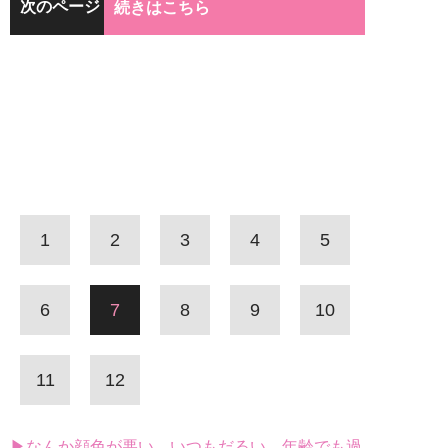
次のページ
続きはこちら
1
2
3
4
5
6
7
8
9
10
11
12
▶なんか顔色が悪い、いつもだるい…年齢でも過