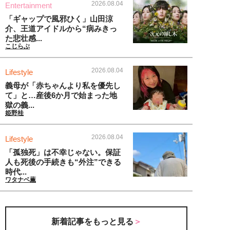
2026.08.04
Entertainment
「ギャップで風邪ひく」山田涼
介、王道アイドルから“病みきっ
た悲壮感...
こじらぶ
2026.08.04
Lifestyle
義母が「赤ちゃんより私を優先し
て」と…産後6か月で始まった地
獄の義...
姫野桂
2026.08.04
Lifestyle
「孤独死」は不幸じゃない。保証
人も死後の手続きも“外注”できる
時代...
ワタナベ薫
新着記事をもっと見る