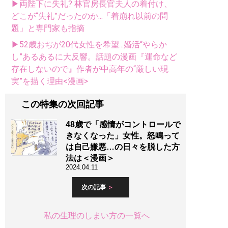
▶両陛下に失礼? 林官房長官夫人の着付け、
どこが“失礼”だったのか...「着崩れ以前の問
題」と専門家も指摘
▶52歳おぢが20代女性を希望...婚活“やらか
し”あるあるに大反響。話題の漫画『運命など
存在しないので』作者が中高年の“厳しい現
実”を描く理由<漫画>
この特集の次回記事
48歳で「感情がコントロールで
きなくなった」女性。怒鳴って
は自己嫌悪…の日々を脱した方
法は＜漫画＞
2024.04.11
次の記事
私の生理のしまい方の一覧へ