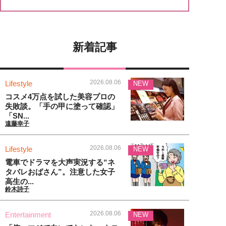
新着記事
2026.08.06
Lifestyle
NEW
コスメ4万点を試した美容プロの
失敗談。「手の甲に塗って確認」
「SN...
遠藤幸子
2026.08.06
Lifestyle
NEW
電車でドラマを大声実況する“ネ
タバレおばさん”。注意した女子
高生の...
鈴木詩子
2026.08.06
Entertainment
NEW