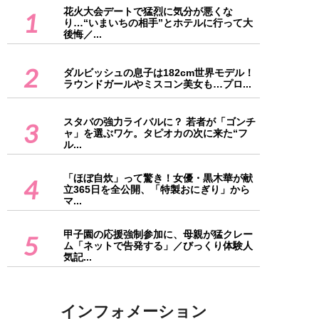
花火大会デートで猛烈に気分が悪くな
1
り…“いまいちの相手”とホテルに行って大
後悔／...
2
ダルビッシュの息子は182cm世界モデル！
ラウンドガールやミスコン美女も…プロ...
スタバの強力ライバルに？ 若者が「ゴンチ
3
ャ」を選ぶワケ。タピオカの次に来た“フ
ル...
「ほぼ自炊」って驚き！女優・黒木華が献
4
立365日を全公開、「特製おにぎり」から
マ...
甲子園の応援強制参加に、母親が猛クレー
5
ム「ネットで告発する」／びっくり体験人
気記...
インフォメーション