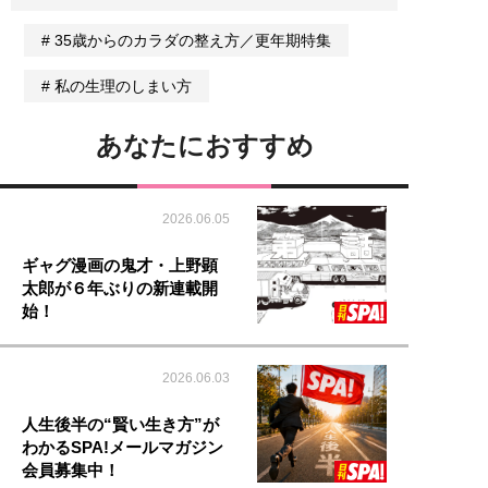
35歳からのカラダの整え方／更年期特集
私の生理のしまい方
あなたにおすすめ
2026.06.05
ギャグ漫画の鬼才・上野顕
太郎が６年ぶりの新連載開
始！
2026.06.03
人生後半の“賢い生き方”が
わかるSPA!メールマガジン
会員募集中！