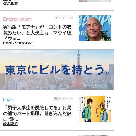
佐治真澄
2026.08.04
Entertainment
実写版『モアナ』が「コントの衣
装みたい」と大炎上も…マウイ役
ドウェ...
BANG SHOWBIZ
2026.08.04
Love
「男子大学生を誘惑してる」お局
の嘘でパート退職。巻き込んだ彼
に“謝...
鈴木詩子