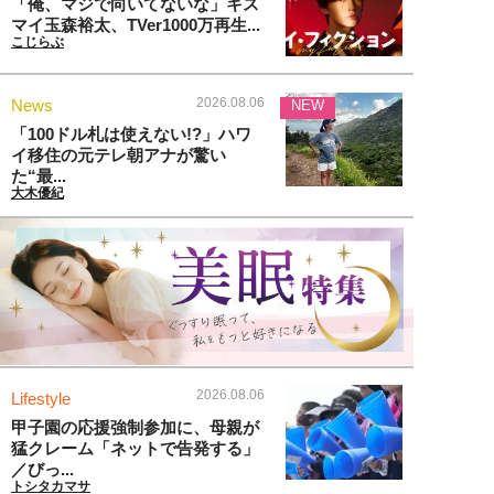
「俺、マジで向いてないな」キス
マイ玉森裕太、TVer1000万再生...
こじらぶ
2026.08.06
News
NEW
「100ドル札は使えない!?」ハワ
イ移住の元テレ朝アナが驚い
た“最...
大木優紀
2026.08.06
Lifestyle
甲子園の応援強制参加に、母親が
猛クレーム「ネットで告発する」
／びっ...
トシタカマサ