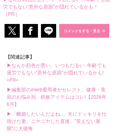
労でもない“意外な原因”が隠れているかも！
［PR］
コメントをする・見る
【関連記事】
▶なんか顔色が悪い、いつもだるい...年齢でも
過労でもない“意外な原因”が隠れているかも!
<PR>
▶編集部のiHerb愛用者がセレクト。健康・美
容のお悩み別、鉄板アイテムはコレ!【2026年
6月】
▶「離婚したいんだよね...」夫にドッキリを仕
掛けた妻。ニヤニヤした直後、“笑えない展
開”に大後悔