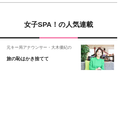
女子SPA！の人気連載
元キー局アナウンサー・大木優紀の
旅の恥はかき捨てて
女子SPA!が贈る実話エピソード集
実録！私の人生、泣き笑い
スタイリスト角 佑宇子のファッション図
解
失敗しない日常オシャレ