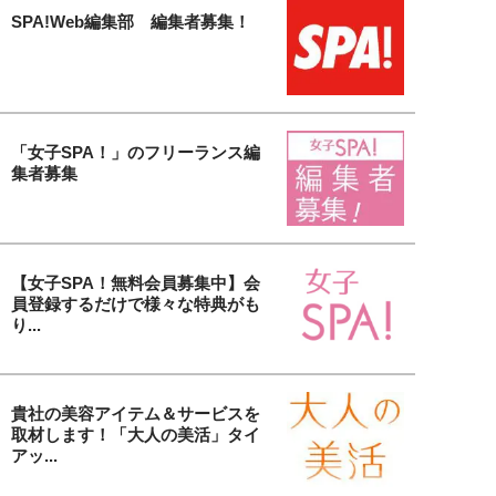
SPA!Web編集部 編集者募集！
「女子SPA！」のフリーランス編
集者募集
【女子SPA！無料会員募集中】会
員登録するだけで様々な特典がも
り...
貴社の美容アイテム＆サービスを
取材します！「大人の美活」タイ
アッ...