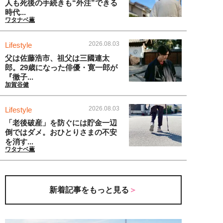
人も死後の手続きも“外注”できる
時代...
ワタナベ薫
2026.08.03
Lifestyle
父は佐藤浩市、祖父は三國連太
郎。29歳になった俳優・寛一郎が
『徹子...
加賀谷健
2026.08.03
Lifestyle
「老後破産」を防ぐには貯金一辺
倒ではダメ。おひとりさまの不安
を消す...
ワタナベ薫
新着記事をもっと見る