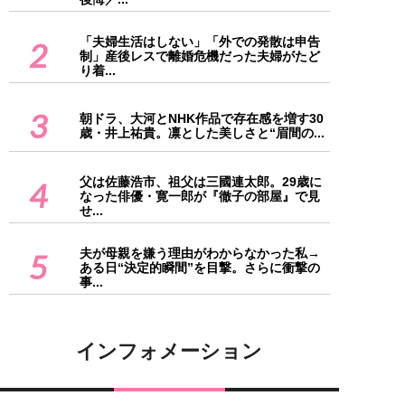
「夫婦生活はしない」「外での発散は申告
2
制」産後レスで離婚危機だった夫婦がたど
り着...
3
朝ドラ、大河とNHK作品で存在感を増す30
歳・井上祐貴。凛とした美しさと“眉間の...
父は佐藤浩市、祖父は三國連太郎。29歳に
4
なった俳優・寛一郎が『徹子の部屋』で見
せ...
夫が母親を嫌う理由がわからなかった私→
5
ある日“決定的瞬間”を目撃。さらに衝撃の
事...
インフォメーション