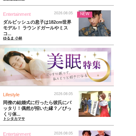
2026.08.05
Entertainment
NEW
ダルビッシュの息子は182cm世界
モデル！ ラウンドガールやミス
コ...
ゆるま 小林
2026.08.05
Lifestyle
同僚の結婚式に行ったら彼氏にバ
ッタリ！偶然が招いた縁？／びっ
くり体...
トシタカマサ
2026.08.05
Entertainment