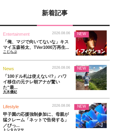
新着記事
2026.08.06
Entertainment
NEW
「俺、マジで向いてないな」キス
マイ玉森裕太、TVer1000万再生...
こじらぶ
2026.08.06
News
NEW
「100ドル札は使えない!?」ハワ
イ移住の元テレ朝アナが驚い
た“最...
大木優紀
2026.08.06
Lifestyle
NEW
甲子園の応援強制参加に、母親が
猛クレーム「ネットで告発する」
／びっ...
トシタカマサ