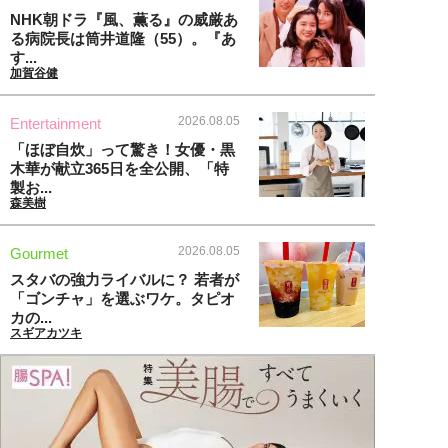
NHK朝ドラ『風、薫る』の威厳あ
る病院長は筒井道隆（55）。『あ
す...
加賀谷健
2026.08.05
Entertainment
「ほぼ自炊」って驚き！女優・黒
木華が献立365日を全公開、「特
製お...
森美樹
2026.08.05
Gourmet
スタバの強力ライバルに？ 若者が
「ゴンチャ」を選ぶワケ。タピオ
カの...
スギアカツキ