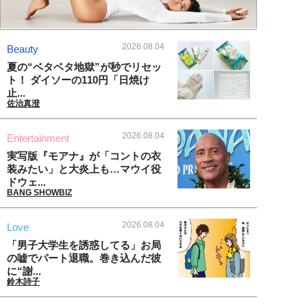
2026.08.04
Beauty
夏の“ベタベタ地獄”が秒でリセッ
ト！ ダイソーの110円「日焼け
止...
佐治真澄
2026.08.04
Entertainment
実写版『モアナ』が「コントの衣
装みたい」と大炎上も…マウイ役
ドウェ...
BANG SHOWBIZ
2026.08.04
Love
「男子大学生を誘惑してる」お局
の嘘でパート退職。巻き込んだ彼
に“謝...
鈴木詩子