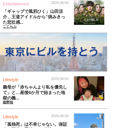
2026.08.04
Entertainment
「ギャップで風邪ひく」山田涼
介、王道アイドルから“病みきっ
た悲壮感...
こじらぶ
2026.08.04
Lifestyle
義母が「赤ちゃんより私を優先し
て」と…産後6か月で始まった地
獄の義...
姫野桂
2026.08.04
Lifestyle
「孤独死」は不幸じゃない。保証