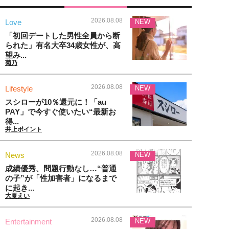
2026.08.08
Love
NEW
「初回デートした男性全員から断
られた」有名大卒34歳女性が、高
望み...
菊乃
2026.08.08
Lifestyle
NEW
スシローが10％還元に！「au
PAY」で今すぐ使いたい“最新お
得...
井上ポイント
2026.08.08
News
NEW
成績優秀、問題行動なし…“普通
の子”が「性加害者」になるまで
に起き...
大夏えい
2026.08.08
Entertainment
NEW