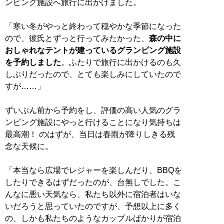
ンピング施設へ旅行に出かけました。
「寒い冬がやっと終わって穏やかな季節になった
ので、彼氏とずっと行ってみたかった、
森の中に
おしゃれなテントが建っているグランピング施設
を予約しました
。ふたりで旅行に出かけるのも久
しぶりだったので、とても楽しみにしていたので
すが……」
ずいぶん前から予約をし、評価の高い人気のグラ
ンピング施設にやっと行けることになり気持ちは
最高潮！ のはずが、当日は春雨が降りしきる残
念な天候に。
「本当なら広場でレジャーを楽しんだり、BBQを
したりできるはずだったのが、台無しでした。こ
んなに悪い天気なら、私たち以外に宿泊者はいな
いだろうと思っていたのですが、予想以上に多く
の、しかも私たちのようなカップルばかりが宿泊