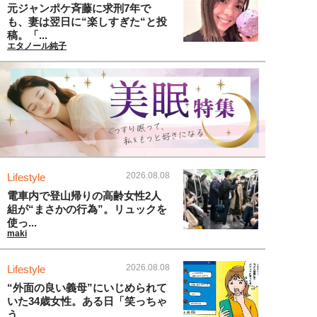
元ジャンポケ斉藤に求刑7年で
も、妻は翌日に“楽しすぎた“と投
稿。「...
エタノール純子
2026.08.08
Lifestyle
電車内で登山帰りの高齢女性2人
組が“まさかの行為”。リュックを
使っ...
maki
2026.08.08
Lifestyle
“外面の良い義母”にいじめられて
いた34歳女性。ある日「笑っちゃ
う...