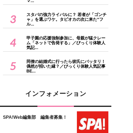
マ...
スタバの強力ライバルに？ 若者が「ゴンチ
3
ャ」を選ぶワケ。タピオカの次に来た“フ
ル...
甲子園の応援強制参加に、母親が猛クレー
4
ム「ネットで告発する」／びっくり体験人
気記...
同僚の結婚式に行ったら彼氏にバッタリ！
5
偶然が招いた縁？／びっくり体験人気記事
BE...
インフォメーション
SPA!Web編集部 編集者募集！