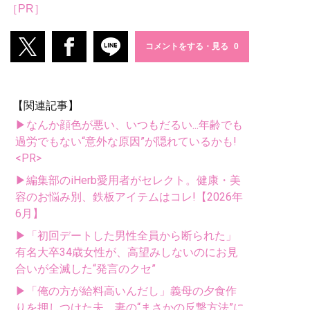
［PR］
コメントをする・見る
【関連記事】
▶なんか顔色が悪い、いつもだるい...年齢でも
過労でもない“意外な原因”が隠れているかも!
<PR>
▶編集部のiHerb愛用者がセレクト。健康・美
容のお悩み別、鉄板アイテムはコレ!【2026年
6月】
▶「初回デートした男性全員から断られた」
有名大卒34歳女性が、高望みしないのにお見
合いが全滅した“発言のクセ”
▶「俺の方が給料高いんだし」義母の夕食作
りを押しつけた夫。妻の“まさかの反撃方法”に