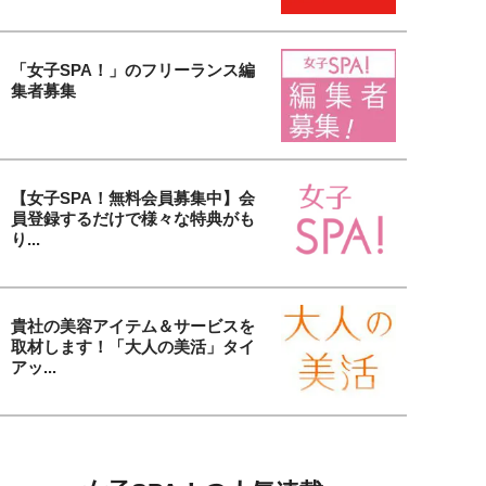
「女子SPA！」のフリーランス編
集者募集
【女子SPA！無料会員募集中】会
員登録するだけで様々な特典がも
り...
貴社の美容アイテム＆サービスを
取材します！「大人の美活」タイ
アッ...