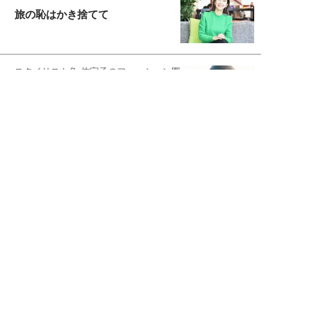
旅の恥はかき捨てて
スタイリスト角 佑宇子のファッション図
解
失敗しない日常オシャレ
元『渡鬼』子役・宇野なおみの
話そ、お茶しよっ元気出そ
宇垣美里が映画への想いを綴る
宇垣美里の沼落ちシネマ