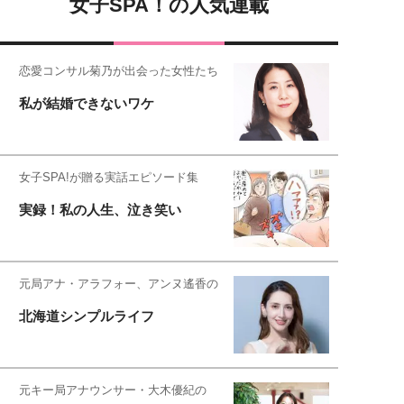
女子SPA！の人気連載
恋愛コンサル菊乃が出会った女性たち
私が結婚できないワケ
女子SPA!が贈る実話エピソード集
実録！私の人生、泣き笑い
元局アナ・アラフォー、アンヌ遙香の
北海道シンプルライフ
元キー局アナウンサー・大木優紀の