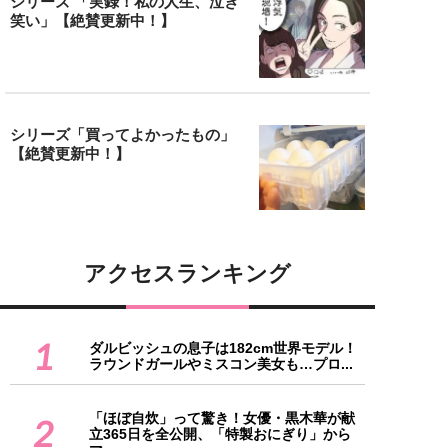
シリーズ 「実録！私の人生、泣き
笑い」【絶賛更新中！】
シリーズ「買ってよかったもの」
【絶賛更新中！】
アクセスランキング
1
ダルビッシュの息子は182cm世界モデル！
ラウンドガールやミスコン美女も…プロ...
「ほぼ自炊」って驚き！女優・黒木華が献
2
立365日を全公開、「特製おにぎり」から