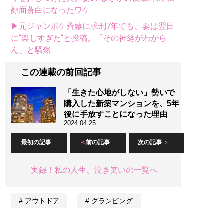
顔面蒼白になったワケ
▶元ジャンポケ斉藤に求刑7年でも、妻は翌日
に“楽しすぎた“と投稿。「その神経がわから
ん」と騒然
この連載の前回記事
「生きた心地がしない」勢いで
購入した新築マンションを、5年
後に手放すことになった理由
2024.04.25
最初の記事
前の記事
次の記事
実録！私の人生、泣き笑いの一覧へ
アウトドア
グランピング