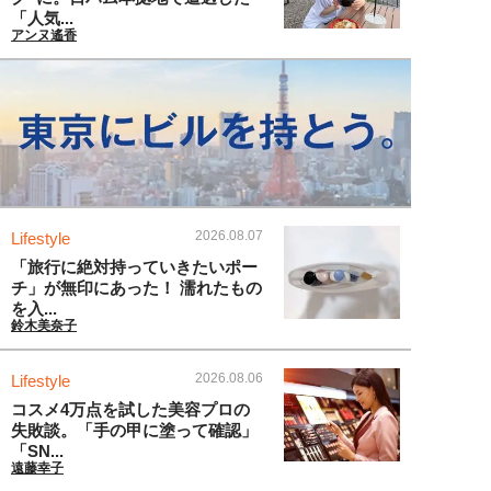
「人気...
アンヌ遙香
2026.08.07
Lifestyle
「旅行に絶対持っていきたいポー
チ」が無印にあった！ 濡れたもの
を入...
鈴木美奈子
2026.08.06
Lifestyle
コスメ4万点を試した美容プロの
失敗談。「手の甲に塗って確認」
「SN...
遠藤幸子