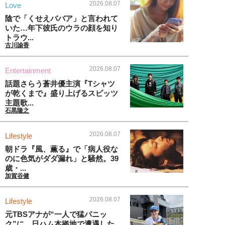
2026.08.07
Love
陰で「くせえババア」と言われて
いた…年下彼氏のウラの顔を知り
トラウ...
古川諭香
2026.08.07
Entertainment
話題さらう蒼井優主演『Tシャツ
が乾くまで』盛り上げるスピッツ
主題歌...
石黒隆之
2026.08.07
Lifestyle
朝ドラ『風、薫る』で「病人役な
のに色気がダダ漏れ」と騒然。39
歳・...
加賀谷健
2026.08.07
Lifestyle
元TBSアナが“一人で猛パニッ
ク”に。日ハム本拠地で遭遇した