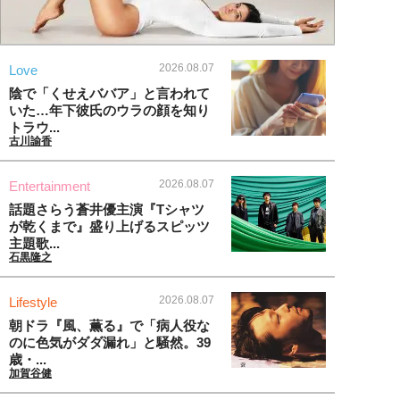
2026.08.07
Love
陰で「くせえババア」と言われて
いた…年下彼氏のウラの顔を知り
トラウ...
古川諭香
2026.08.07
Entertainment
話題さらう蒼井優主演『Tシャツ
が乾くまで』盛り上げるスピッツ
主題歌...
石黒隆之
2026.08.07
Lifestyle
朝ドラ『風、薫る』で「病人役な
のに色気がダダ漏れ」と騒然。39
歳・...
加賀谷健