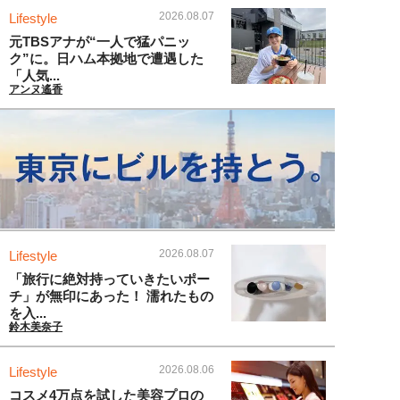
2026.08.07
Lifestyle
元TBSアナが“一人で猛パニッ
ク”に。日ハム本拠地で遭遇した
「人気...
アンヌ遙香
2026.08.07
Lifestyle
「旅行に絶対持っていきたいポー
チ」が無印にあった！ 濡れたもの
を入...
鈴木美奈子
2026.08.06
Lifestyle
コスメ4万点を試した美容プロの