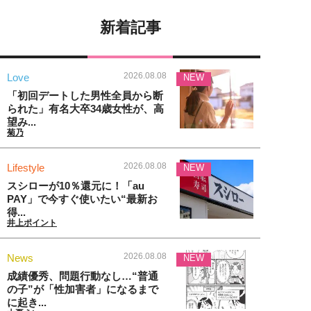
新着記事
2026.08.08
Love
NEW
「初回デートした男性全員から断
られた」有名大卒34歳女性が、高
望み...
菊乃
2026.08.08
Lifestyle
NEW
スシローが10％還元に！「au
PAY」で今すぐ使いたい“最新お
得...
井上ポイント
2026.08.08
News
NEW
成績優秀、問題行動なし…“普通
の子”が「性加害者」になるまで
に起き...