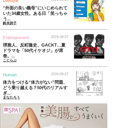
Lifestyle
“外面の良い義母”にいじめられて
いた34歳女性。ある日「笑っちゃ
う...
鈴木詩子
2026.08.07
Entertainment
堺雅人、反町隆史、GACKT…夏
ドラマを「50代イケオジ」が席
巻。...
こじらぶ
2026.08.07
Human
体力をつける“体力がない”問題、
どう乗り越える？50代のリアルす
ぎ...
まなたろう