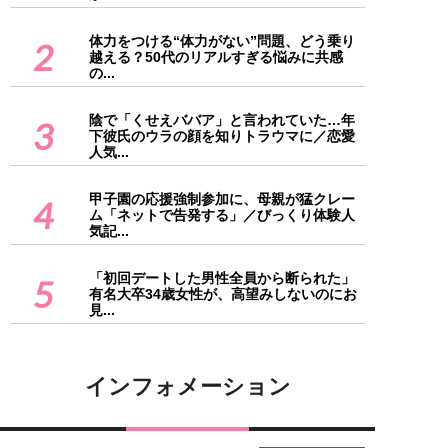
体力をつける“体力がない”問題、どう乗り
2
越える？50代のリアルすぎる悩みに共感
の...
陰で「くせえババア」と言われていた…年
3
下彼氏のウラの顔を知りトラウマに／恋愛
人気...
甲子園の応援強制参加に、母親が猛クレー
4
ム「ネットで告発する」／びっくり体験人
気記...
「初回デートした男性全員から断られた」
5
有名大卒34歳女性が、高望みしないのにお
見...
インフォメーション