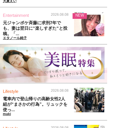
大夏えい
2026.08.08
Entertainment
NEW
元ジャンポケ斉藤に求刑7年で
も、妻は翌日に“楽しすぎた“と投
稿。「...
エタノール純子
2026.08.08
Lifestyle
電車内で登山帰りの高齢女性2人
組が“まさかの行為”。リュックを
使っ...
maki
2026.08.08