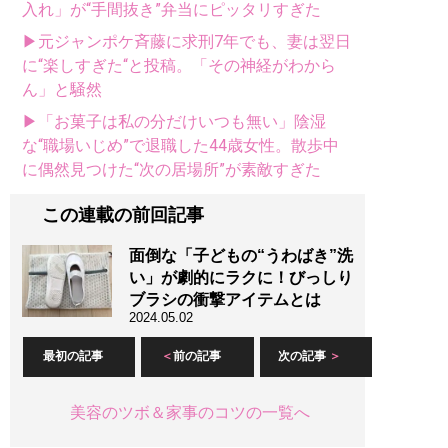
入れ」が“手間抜き”弁当にピッタリすぎた
▶元ジャンポケ斉藤に求刑7年でも、妻は翌日
に“楽しすぎた“と投稿。「その神経がわから
ん」と騒然
▶「お菓子は私の分だけいつも無い」陰湿
な“職場いじめ”で退職した44歳女性。散歩中
に偶然見つけた“次の居場所”が素敵すぎた
この連載の前回記事
面倒な「子どもの“うわばき”洗
い」が劇的にラクに！びっしり
ブラシの衝撃アイテムとは
2024.05.02
最初の記事
前の記事
次の記事
美容のツボ＆家事のコツの一覧へ