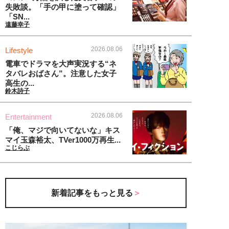
失敗談。「手の甲に塗って確認」
「SN...
遠藤幸子
2026.08.06
Lifestyle
電車でドラマを大声実況する“ネ
タバレおばさん”。注意した女子
高生の...
鈴木詩子
2026.08.06
Entertainment
「俺、マジで向いてないな」キス
マイ玉森裕太、TVer1000万再生...
こじらぶ
新着記事をもっと見る