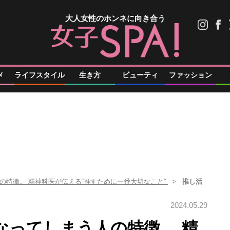
大人女性のホンネに向き合う
メ
ライフスタイル
生き方
ビューティ
ファッション
の特徴。 精神科医が伝える“推すために一番大切なこと”
推し活
2024.05.29
なってしまう人の特徴。 精