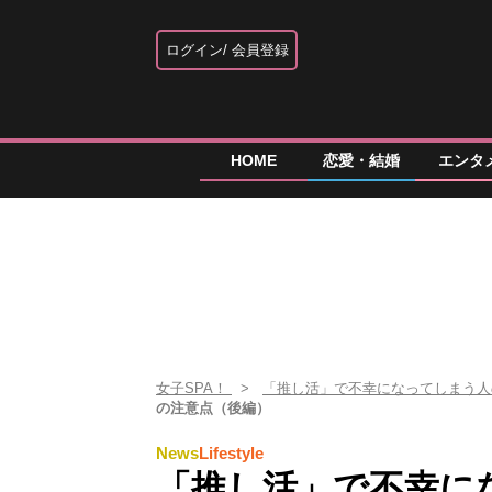
ログイン
会員登録
HOME
恋愛・結婚
エンタ
女子SPA！
「推し活」で不幸になってしまう人
の注意点（後編）
News
Lifestyle
「推し活」で不幸に