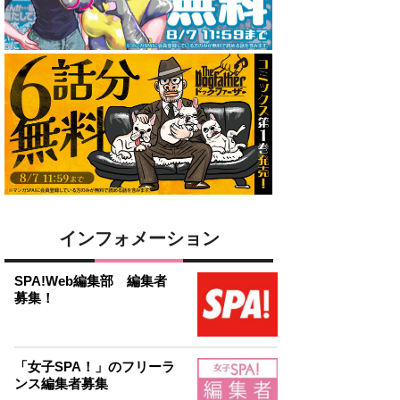
インフォメーション
SPA!Web編集部 編集者
募集！
「女子SPA！」のフリーラ
ンス編集者募集