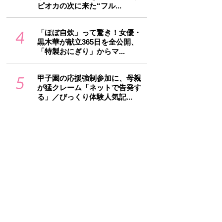
ピオカの次に来た“フル...
4
「ほぼ自炊」って驚き！女優・
黒木華が献立365日を全公開、
「特製おにぎり」からマ...
5
甲子園の応援強制参加に、母親
が猛クレーム「ネットで告発す
る」／びっくり体験人気記...