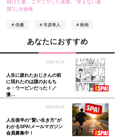
掛けた妻。ニヤニヤした直後、“笑えない展
開”に大後悔
俳優
市原隼人
映画
あなたにおすすめ
2025.11.24
人生に疲れたおじさんの前
に現れたのは謎のおもち
ゃ・ウーピンだった！／
漫…
2026.06.03
人生後半の“賢い生き方”が
わかるSPA!メールマガジン
会員募集中！