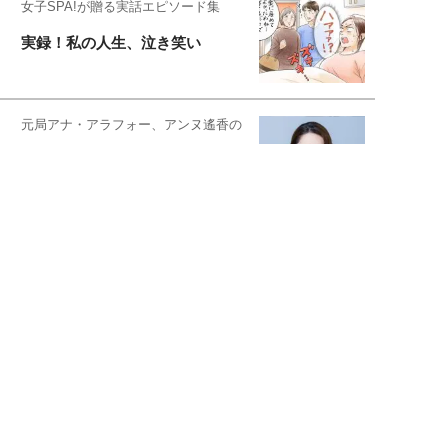
女子SPA!が贈る実話エピソード集
実録！私の人生、泣き笑い
元局アナ・アラフォー、アンヌ遙香の
北海道シンプルライフ
元キー局アナウンサー・大木優紀の
旅の恥はかき捨てて
スタイリスト角 佑宇子のファッション図
解
失敗しない日常オシャレ