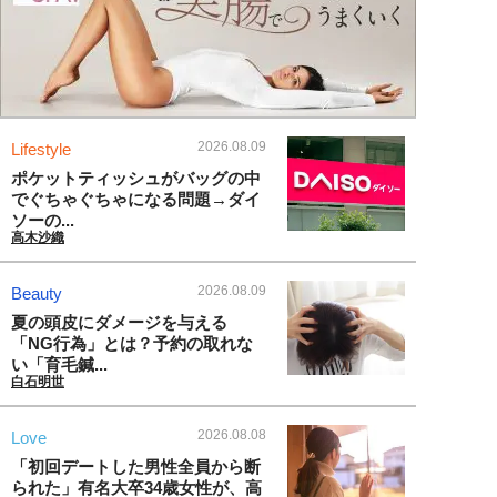
2026.08.09
Lifestyle
ポケットティッシュがバッグの中
でぐちゃぐちゃになる問題→ダイ
ソーの...
高木沙織
2026.08.09
Beauty
夏の頭皮にダメージを与える
「NG行為」とは？予約の取れな
い「育毛鍼...
白石明世
2026.08.08
Love
「初回デートした男性全員から断
られた」有名大卒34歳女性が、高