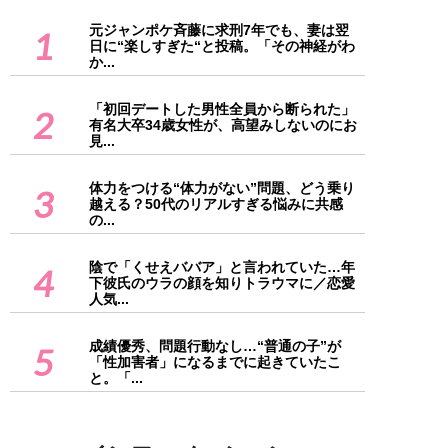
元ジャンポケ斉藤に求刑7年でも、妻は翌
1
日に“楽しすぎた“と投稿。「その神経がわ
か...
「初回デートした男性全員から断られた」
2
有名大卒34歳女性が、高望みしないのにお
見...
体力をつける“体力がない”問題、どう乗り
3
越える？50代のリアルすぎる悩みに共感
の...
陰で「くせえババア」と言われていた…年
4
下彼氏のウラの顔を知りトラウマに／恋愛
人気...
成績優秀、問題行動なし…“普通の子”が
5
「性加害者」になるまでに起きていたこ
と。「...