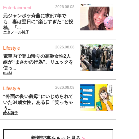
2026.08.08
Entertainment
元ジャンポケ斉藤に求刑7年で
も、妻は翌日に“楽しすぎた“と投
稿。「...
エタノール純子
2026.08.08
Lifestyle
電車内で登山帰りの高齢女性2人
組が“まさかの行為”。リュックを
使っ...
maki
2026.08.08
Lifestyle
“外面の良い義母”にいじめられて
いた34歳女性。ある日「笑っちゃ
う...
鈴木詩子
新着記事をもっと見る