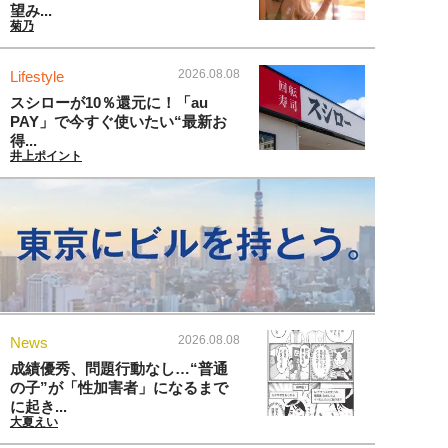
望み...
菊乃
2026.08.08
Lifestyle
スシローが10％還元に！「au
PAY」で今すぐ使いたい“最新お
得...
井上ポイント
2026.08.08
News
成績優秀、問題行動なし…“普通
の子”が「性加害者」になるまで
に起き...
大夏えい