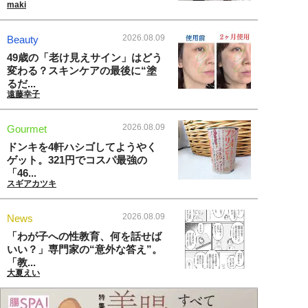
maki
2026.08.09
Beauty
49歳の「老け見えサイン」はどう
変わる？スキンケアの最後に“塗
るだ...
遠藤幸子
2026.08.09
Gourmet
ドンキを4軒ハシゴしてようやく
ゲット。321円でコスパ最強の
「46...
スギアカツキ
2026.08.09
News
「わが子への性教育、何を話せば
いい？」専門家の“意外な答え”。
「教...
大夏えい