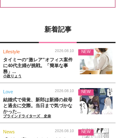
新着記事
2026.08.10
Lifestyle
NEW
タイミーの“激レア”オフィス案件
に40代主婦が挑戦。「簡単な事
務」...
小政りょう
2026.08.10
Love
NEW
結婚式で発覚、新郎は新婦の叔母
と過去に交際。当日まで気づかな
かった...
ブラインドライターズ 史奈
2026.08.10
News
NEW