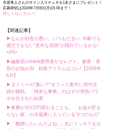
市原隼人さんのサイン入りチェキを1名さまにプレゼント！
応募締切は2024年7月8日(月)15:00まで！
詳しくはこちら⇒
【関連記事】
▶なんか顔色が悪い、いつもだるい...年齢でも
過労でもない“意外な原因”が隠れているかも!
<PR>
▶編集部のiHerb愛用者がセレクト。健康・美
容のお悩み別、鉄板アイテムはコレ!【2026年
6月】
▶タイミーの“激レア”オフィス案件に40代主
婦が挑戦。「簡単な事務」のはずが突然パワ
ポを任された結果
▶食費が月3万円変わることも。「お金が貯ま
らない家」の冷蔵庫に入っている“4つのもの”
▶「離婚したいんだよね...」夫にドッキリを仕