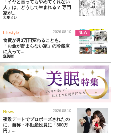
「イヤと言ってもやめてくれない
人」は、どうして生まれる？ 専門
家が...
大夏えい
2026.08.10
Lifestyle
NEW
食費が月3万円変わることも。
「お金が貯まらない家」の冷蔵庫
に入って...
森美樹
2026.08.10
News
夜景デートでプロポーズされたの
に。自称・不動産役員に「300万
円」...