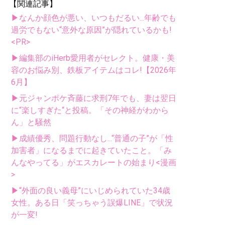
【関連記事】
▶なんか顔色が悪い、いつもだるい...年齢でも
過労でもない“意外な原因”が隠れているかも!
<PR>
▶編集部のiHerb愛用者がセレクト。健康・美
容のお悩み別、鉄板アイテムはコレ!【2026年
6月】
▶元ジャンポケ斉藤に求刑7年でも、妻は翌日
に“楽しすぎた“と投稿。「その神経がわから
ん」と騒然
▶成績優秀、問題行動なし...“普通の子”が「性
加害者」になるまでに起きていたこと。「み
んなやってる」がエスカレートの始まり<漫画
>
▶“外面の良い義母”にいじめられていた34歳
女性。ある日「笑っちゃう誤爆LINE」で状況
が一変!