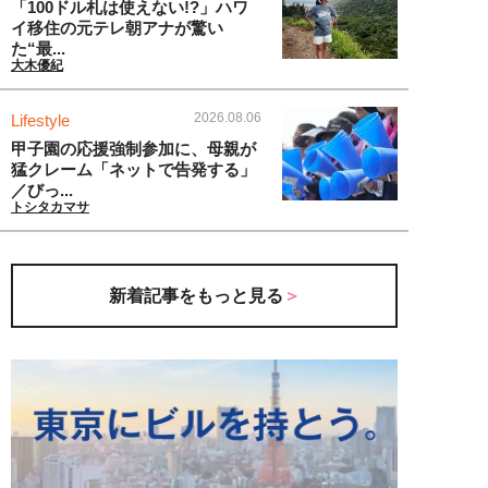
「100ドル札は使えない!?」ハワ
イ移住の元テレ朝アナが驚い
た“最...
大木優紀
2026.08.06
Lifestyle
甲子園の応援強制参加に、母親が
猛クレーム「ネットで告発する」
／びっ...
トシタカマサ
新着記事をもっと見る