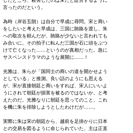
したところ、殺害したのは朱だと証言するように
言ったのだという。
為時（岸谷五朗）は自分で早成に尋問。宋と商い
をしたいと考えた早成は、三国に賄賂を渡し、朱
への取次を頼んだが、賄賂が少ないと言われても
み合いに。その拍子に転んだ三国が石に頭をぶつ
けて亡くなった……というのが真相だった。急に
サスペンスドラマのような展開に……！
光雅は、朱らが「国同士の商いの道を開かせよう
としている」と推測。良い話のようにも思える
が、宋が直接朝廷と商いをすれば、宋人にいいよ
うにされて朝廷が損害を被るのではないか、と考
えたのだ。光雅なりに朝廷を思ってのこと。これ
を機に朱を排除しようとしたわけだが……。
実際に朱は宋の朝廷から、越前を足掛かりに日本
との交易を図るように命じられていた。主は正直