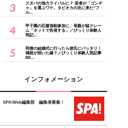
スタバの強力ライバルに？ 若者が「ゴンチ
3
ャ」を選ぶワケ。タピオカの次に来た“フ
ル...
甲子園の応援強制参加に、母親が猛クレー
4
ム「ネットで告発する」／びっくり体験人
気記...
同僚の結婚式に行ったら彼氏にバッタリ！
5
偶然が招いた縁？／びっくり体験人気記事
BE...
インフォメーション
SPA!Web編集部 編集者募集！