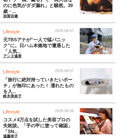
のに色気がダダ漏れ」と騒然。39
歳・...
加賀谷健
2026.08.07
Lifestyle
元TBSアナが“一人で猛パニッ
ク”に。日ハム本拠地で遭遇した
「人気...
アンヌ遙香
2026.08.07
Lifestyle
「旅行に絶対持っていきたいポー
チ」が無印にあった！ 濡れたもの
を入...
鈴木美奈子
2026.08.06
Lifestyle
コスメ4万点を試した美容プロの
失敗談。「手の甲に塗って確認」
「SN...
遠藤幸子