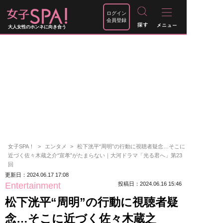
ログイン
会員登録
大人女性のホンネに向き合う
女子SPA！
エンタメ
松下洸平“周明”の行動に視聴者疑念…そこに
近づく佐々木蔵之介“宣孝”がたまらない｜大河ドラマ「光る君へ」第23
回
更新日：2024.06.17 17:08
Entertainment
投稿日：2024.06.16 15:46
松下洸平“周明”の行動に視聴者疑
念…そこに近づく佐々木蔵之