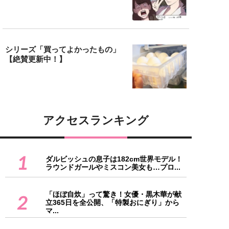
シリーズ「買ってよかったもの」
【絶賛更新中！】
アクセスランキング
1
ダルビッシュの息子は182cm世界モデル！
ラウンドガールやミスコン美女も…プロ...
「ほぼ自炊」って驚き！女優・黒木華が献
2
立365日を全公開、「特製おにぎり」から
マ...