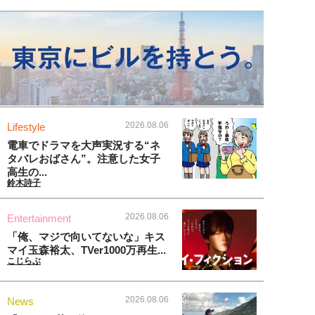
2026.08.06
Lifestyle
電車でドラマを大声実況する“ネ
タバレおばさん”。注意した女子
高生の...
鈴木詩子
2026.08.06
Entertainment
「俺、マジで向いてないな」キス
マイ玉森裕太、TVer1000万再生...
こじらぶ
2026.08.06
News