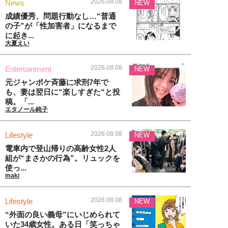
2026.08.08
News
NEW
成績優秀、問題行動なし…“普通
の子”が「性加害者」になるまで
に起き...
大夏えい
2026.08.08
Entertainment
NEW
元ジャンポケ斉藤に求刑7年で
も、妻は翌日に“楽しすぎた“と投
稿。「...
エタノール純子
2026.08.08
Lifestyle
NEW
電車内で登山帰りの高齢女性2人
組が“まさかの行為”。リュックを
使っ...
maki
2026.08.08
Lifestyle
NEW
“外面の良い義母”にいじめられて
いた34歳女性。ある日「笑っちゃ