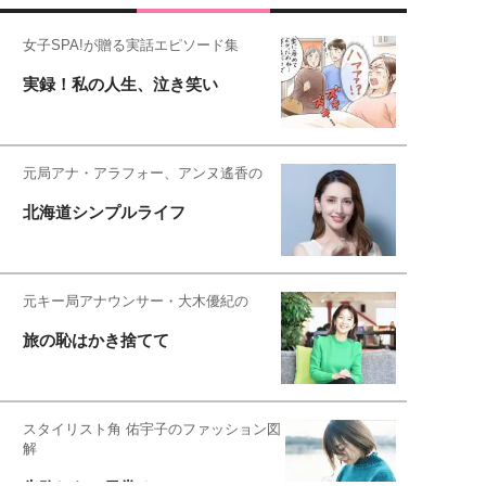
女子SPA!が贈る実話エピソード集
実録！私の人生、泣き笑い
元局アナ・アラフォー、アンヌ遙香の
北海道シンプルライフ
元キー局アナウンサー・大木優紀の
旅の恥はかき捨てて
スタイリスト角 佑宇子のファッション図
解