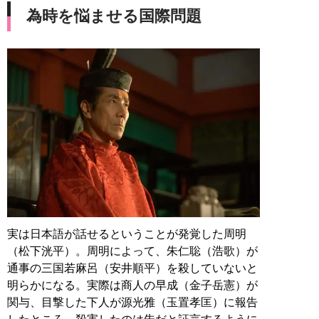
為時を悩ませる国際問題
実は日本語が話せるということが発覚した周明
（松下洸平）。周明によって、朱仁聡（浩歌）が
通事の三国若麻呂（安井順平）を殺していないと
明らかになる。実際は商人の早成（金子岳憲）が
関与、目撃した下人が源光雅（玉置孝匡）に報告