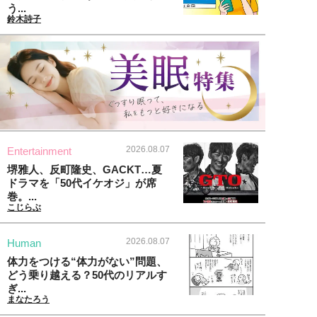
う...
鈴木詩子
2026.08.07
Entertainment
堺雅人、反町隆史、GACKT…夏
ドラマを「50代イケオジ」が席
巻。...
こじらぶ
2026.08.07
Human
体力をつける“体力がない”問題、
どう乗り越える？50代のリアルす
ぎ...
まなたろう