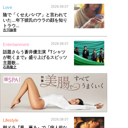
2026.08.07
Love
陰で「くせえババア」と言われて
いた…年下彼氏のウラの顔を知り
トラウ...
古川諭香
2026.08.07
Entertainment
話題さらう蒼井優主演『Tシャツ
が乾くまで』盛り上げるスピッツ
主題歌...
石黒隆之
2026.08.07
Lifestyle
朝ドラ『風、薫る』で「病人役な