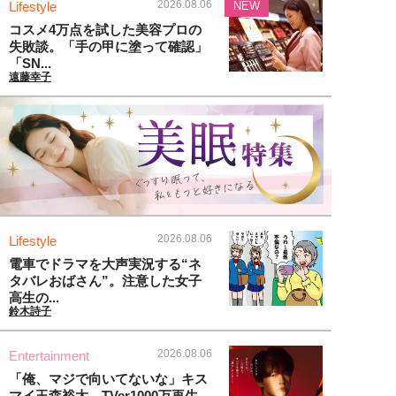
2026.08.06
Lifestyle
NEW
コスメ4万点を試した美容プロの
失敗談。「手の甲に塗って確認」
「SN...
遠藤幸子
2026.08.06
Lifestyle
電車でドラマを大声実況する“ネ
タバレおばさん”。注意した女子
高生の...
鈴木詩子
2026.08.06
Entertainment
「俺、マジで向いてないな」キス
マイ玉森裕太、TVer1000万再生...