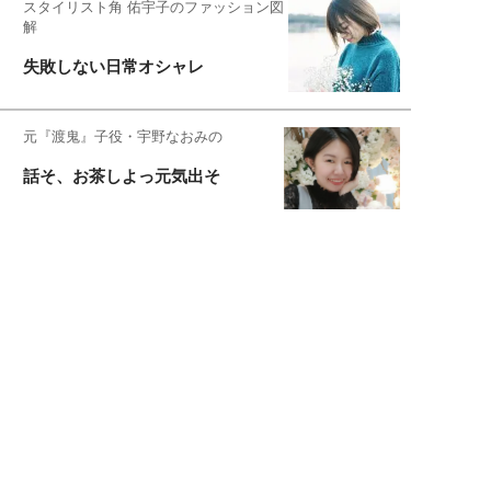
スタイリスト角 佑宇子のファッション図
解
失敗しない日常オシャレ
元『渡鬼』子役・宇野なおみの
話そ、お茶しよっ元気出そ
恋愛コンサル菊乃が出会った女性たち
私が結婚できないワケ
宇垣美里が映画への想いを綴る
宇垣美里の沼落ちシネマ