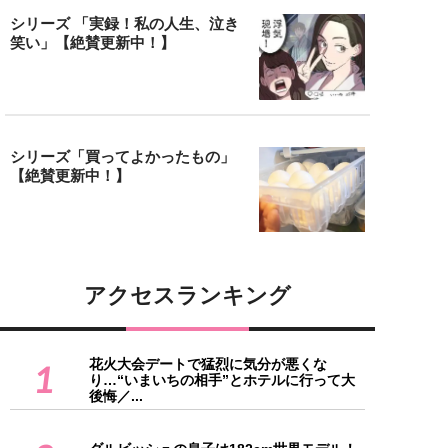
シリーズ 「実録！私の人生、泣き
笑い」【絶賛更新中！】
シリーズ「買ってよかったもの」
【絶賛更新中！】
アクセスランキング
花火大会デートで猛烈に気分が悪くな
1
り…“いまいちの相手”とホテルに行って大
後悔／...