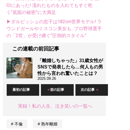
印にあった! 濡れたものを入れてもすぐ乾
く“底面の秘密”に大満足
▶ダルビッシュの息子は182cm世界モデル! ラ
ウンドガールやミスコン美女も...プロ野球選手
の「2世」が受け継ぐ“圧倒的スタイル”
この連載の前回記事
「離婚しちゃった」31歳女性が
SNSで発表したら…何人もの男
性から言われ驚いたことは？
2025.09.26
最初の記事
前の記事
次の記事
実録！私の人生、泣き笑いの一覧へ
不倫
熟年離婚