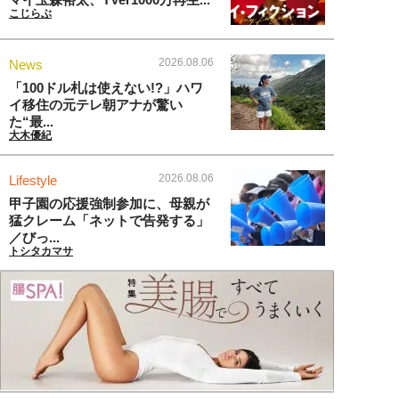
こじらぶ
2026.08.06
News
「100ドル札は使えない!?」ハワ
イ移住の元テレ朝アナが驚い
た“最...
大木優紀
2026.08.06
Lifestyle
甲子園の応援強制参加に、母親が
猛クレーム「ネットで告発する」
／びっ...
トシタカマサ