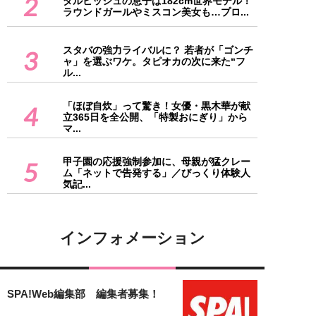
2
ダルビッシュの息子は182cm世界モデル！
ラウンドガールやミスコン美女も…プロ...
スタバの強力ライバルに？ 若者が「ゴンチ
3
ャ」を選ぶワケ。タピオカの次に来た“フ
ル...
「ほぼ自炊」って驚き！女優・黒木華が献
4
立365日を全公開、「特製おにぎり」から
マ...
甲子園の応援強制参加に、母親が猛クレー
5
ム「ネットで告発する」／びっくり体験人
気記...
インフォメーション
SPA!Web編集部 編集者募集！