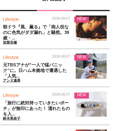
2026.08.07
Lifestyle
NEW
朝ドラ『風、薫る』で「病人役な
のに色気がダダ漏れ」と騒然。39
歳・...
加賀谷健
2026.08.07
Lifestyle
NEW
元TBSアナが“一人で猛パニッ
ク”に。日ハム本拠地で遭遇した
「人気...
アンヌ遙香
2026.08.07
Lifestyle
NEW
「旅行に絶対持っていきたいポー
チ」が無印にあった！ 濡れたもの
を入...
鈴木美奈子