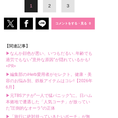
1
2
3
コメントをする・見る
【関連記事】
▶なんか顔色が悪い、いつもだるい...年齢でも
過労でもない“意外な原因”が隠れているかも!
<PR>
▶編集部のiHerb愛用者がセレクト。健康・美
容のお悩み別、鉄板アイテムはコレ!【2026年
6月】
▶元TBSアナが“一人で猛パニック”に。日ハム
本拠地で遭遇した「人気コーチ」が放ってい
た“圧倒的なオーラ”の正体
▶「旅行に絶対持っていきたいポーチ」が無