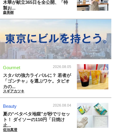
木華が献立365日を全公開、「特
製お...
森美樹
2026.08.05
Gourmet
スタバの強力ライバルに？ 若者が
「ゴンチャ」を選ぶワケ。タピオ
カの...
スギアカツキ
2026.08.04
Beauty
夏の“ベタベタ地獄”が秒でリセッ
ト！ ダイソーの110円「日焼け
止...
佐治真澄