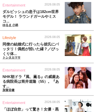
2026.08.05
Entertainment
ダルビッシュの息子は182cm世界
モデル！ ラウンドガールやミス
コ...
ゆるま 小林
2026.08.05
Lifestyle
同僚の結婚式に行ったら彼氏にバ
ッタリ！偶然が招いた縁？／びっ
くり体...
トシタカマサ
2026.08.05
Entertainment
NHK朝ドラ『風、薫る』の威厳あ
る病院長は筒井道隆（55）。『あ
す...
加賀谷健
2026.08.05
Entertainment
「ほぼ自炊」って驚き！女優・黒