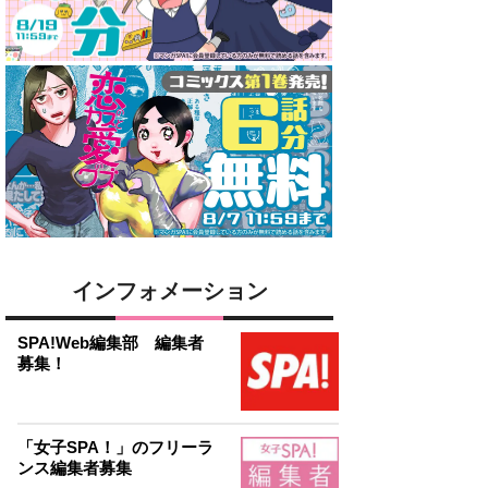
インフォメーション
SPA!Web編集部 編集者
募集！
「女子SPA！」のフリーラ
ンス編集者募集