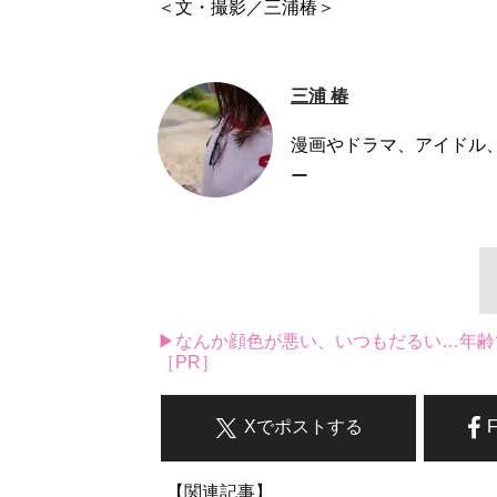
＜文・撮影／三浦椿＞
三浦 椿
漫画やドラマ、アイドル、
ー
▶なんか顔色が悪い、いつもだるい…年齢
［PR］
Xでポストする
【関連記事】