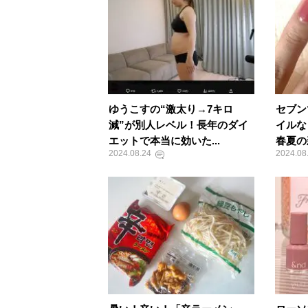
ゆうこすの“激太り→7キロ
セブン
減”が別人レベル！長年のダイ
イルな
エットで本当に効いた...
春夏の
2024.08.24
2024.08