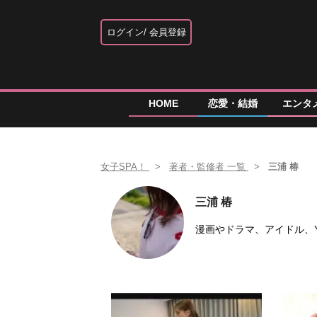
ログイン
会員登録
HOME
恋愛・結婚
エンタ
女子SPA！
著者・監修者 一覧
三浦 椿
三浦 椿
漫画やドラマ、アイドル、Y