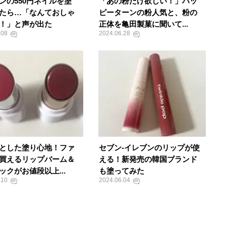
ンの550円ネイルを塗
「あの粉だけ欲しい！」ハッ
たら…「なんておしゃ
ピーターンの粉人気と、粉の
！」と声が出た
正体を亀田製菓に聞いて...
.08
2024.06.28
とした塗り心地！ファ
セブン-イレブンのリップが使
買えるリップバーム＆
える！新発売の韓国ブランド
ックがお値段以上...
も塗ってみた
.10
2024.06.04