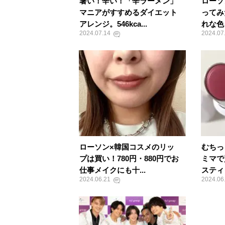
暑い！辛い！「辛ラーメン」
ローソ
マニアがすすめるダイエット
ってみ
アレンジ。546kca...
れな色
2024.07.14
2024.07
ローソン×韓国コスメのリッ
むちっ
プは買い！780円・880円でお
ミマで
仕事メイクにも十...
スティ
2024.06.21
2024.06