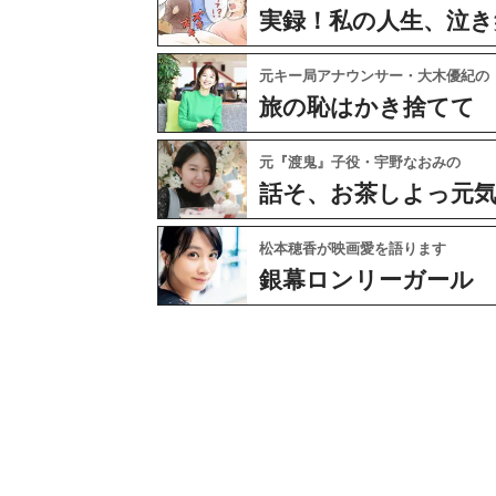
実録！私の人生、泣き
元キー局アナウンサー・大木優紀の
旅の恥はかき捨てて
元『渡鬼』子役・宇野なおみの
話そ、お茶しよっ元
松本穂香が映画愛を語ります
銀幕ロンリーガール