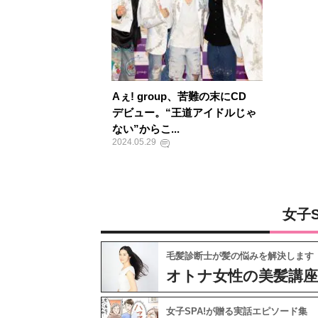
Aぇ! group、苦難の末にCD
デビュー。“王道アイドルじゃ
ない”からこ...
2024.05.29
女子
毛髪診断士が髪の悩みを解決します
オトナ女性の美髪講座
女子SPA!が贈る実話エピソード集