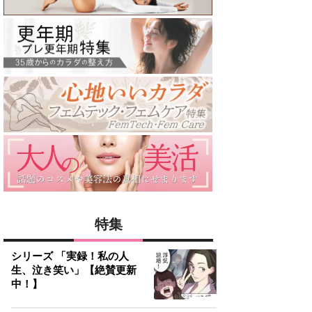
特集
シリーズ 「実録！私の人
生、泣き笑い」【絶賛更新
中！】