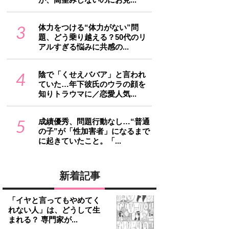
3
体力をつける“体力がない”問
題、どう乗り越える？50代のリ
アルすぎる悩みに共感の...
4
陰で「くせえババア」と言われ
ていた…年下彼氏のウラの顔を
知りトラウマに／恋愛人気...
5
成績優秀、問題行動なし…“普通
の子”が「性加害者」になるまで
に起きていたこと。「...
新着記事
「イヤと言ってもやめてく
れない人」は、どうして生
まれる？ 専門家が...