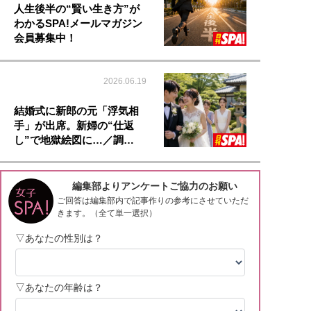
人生後半の“賢い生き方”が
わかるSPA!メールマガジン
会員募集中！
2026.06.19
結婚式に新郎の元「浮気相
手」が出席。新婦の“仕返
し”で地獄絵図に…／調…