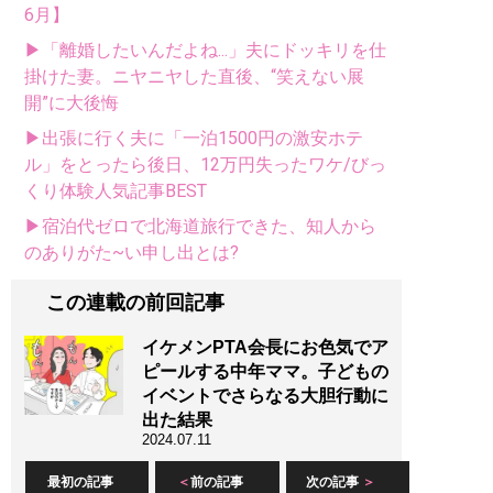
6月】
▶「離婚したいんだよね...」夫にドッキリを仕
掛けた妻。ニヤニヤした直後、“笑えない展
開”に大後悔
▶出張に行く夫に「一泊1500円の激安ホテ
ル」をとったら後日、12万円失ったワケ/びっ
くり体験人気記事BEST
▶宿泊代ゼロで北海道旅行できた、知人から
のありがた~い申し出とは?
この連載の前回記事
イケメンPTA会長にお色気でア
ピールする中年ママ。子どもの
イベントでさらなる大胆行動に
出た結果
2024.07.11
最初の記事
前の記事
次の記事