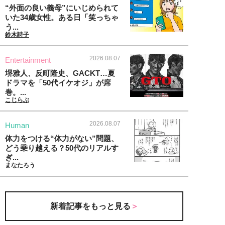
“外面の良い義母”にいじめられて
いた34歳女性。ある日「笑っちゃ
う...
鈴木詩子
2026.08.07
Entertainment
堺雅人、反町隆史、GACKT…夏
ドラマを「50代イケオジ」が席
巻。...
こじらぶ
2026.08.07
Human
体力をつける“体力がない”問題、
どう乗り越える？50代のリアルす
ぎ...
まなたろう
新着記事をもっと見る