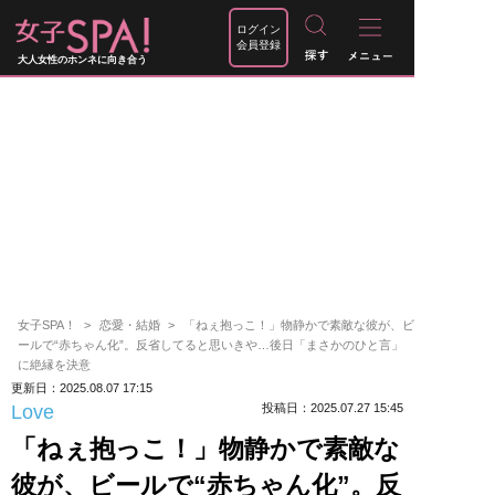
ログイン
会員登録
大人女性のホンネに向き合う
女子SPA！
恋愛・結婚
「ねぇ抱っこ！」物静かで素敵な彼が、ビ
ールで“赤ちゃん化”。反省してると思いきや…後日「まさかのひと言」
に絶縁を決意
更新日：2025.08.07 17:15
Love
投稿日：2025.07.27 15:45
「ねぇ抱っこ！」物静かで素敵な
彼が、ビールで“赤ちゃん化”。反