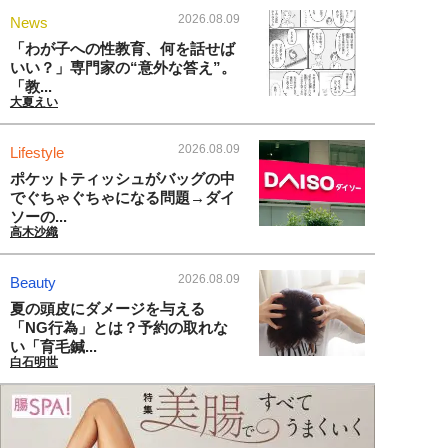
2026.08.09
News
「わが子への性教育、何を話せば
いい？」専門家の“意外な答え”。
「教...
大夏えい
2026.08.09
Lifestyle
ポケットティッシュがバッグの中
でぐちゃぐちゃになる問題→ダイ
ソーの...
高木沙織
2026.08.09
Beauty
夏の頭皮にダメージを与える
「NG行為」とは？予約の取れな
い「育毛鍼...
白石明世