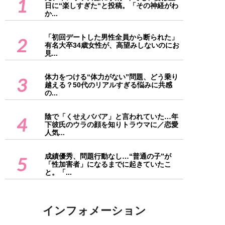
1
日に“楽しすぎた“と投稿。「その神経がわ
か...
「初回デートした男性全員から断られた」
2
有名大卒34歳女性が、高望みしないのにお
見...
体力をつける“体力がない”問題、どう乗り
3
越える？50代のリアルすぎる悩みに共感
の...
陰で「くせえババア」と言われていた…年
4
下彼氏のウラの顔を知りトラウマに／恋愛
人気...
成績優秀、問題行動なし…“普通の子”が
5
「性加害者」になるまでに起きていたこ
と。「...
インフォメーション