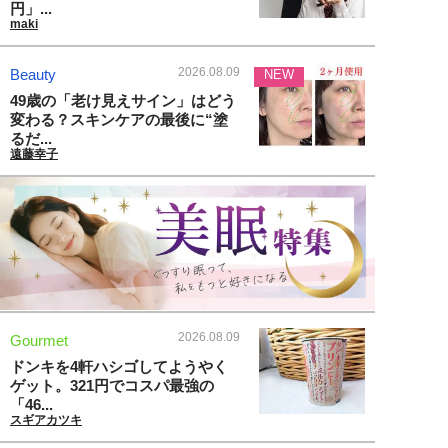
円」...
maki
2026.08.09
Beauty
NEW
49歳の「老け見えサイン」はどう
変わる？スキンケアの最後に“塗
るだ...
遠藤幸子
2026.08.09
Gourmet
ドンキを4軒ハシゴしてようやく
ゲット。321円でコスパ最強の
「46...
スギアカツキ