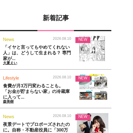
新着記事
2026.08.10
News
NEW
「イヤと言ってもやめてくれない
人」は、どうして生まれる？ 専門
家が...
大夏えい
2026.08.10
Lifestyle
NEW
食費が月3万円変わることも。
「お金が貯まらない家」の冷蔵庫
に入って...
森美樹
2026.08.10
News
NEW
夜景デートでプロポーズされたの
に。自称・不動産役員に「300万