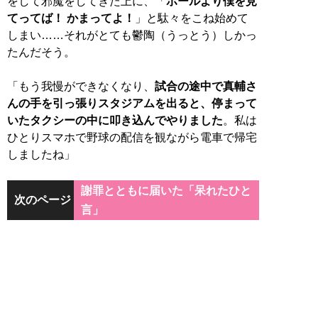
をして邪魔をしてきた上に、「
ボールより僕を見
てってば！ かまってよ！
」と駄々をこね始めて
しまい……それがとても鬱陶（うっとう）しかっ
たんだそう。
「もう我慢ができなくなり、
試合の途中で真輔さ
んの手を引っ張りスタジアムを出ると、停まって
いたタクシーの中に叩き込んでやりました
。私は
ひとりスマホで野球の配信を観ながら電車で帰宅
しましたね」
謝罪とともに届いた「呆れたひと
次のページ
言」