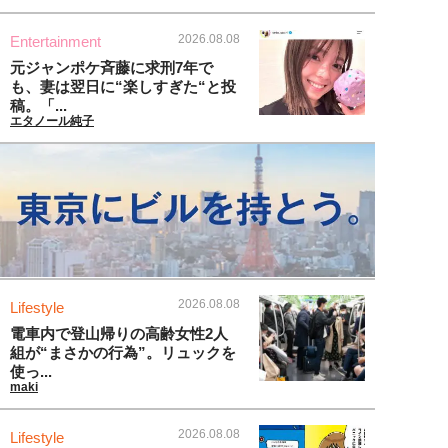
2026.08.08
Entertainment
元ジャンポケ斉藤に求刑7年で
も、妻は翌日に“楽しすぎた“と投
稿。「...
エタノール純子
2026.08.08
Lifestyle
電車内で登山帰りの高齢女性2人
組が“まさかの行為”。リュックを
使っ...
maki
2026.08.08
Lifestyle