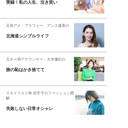
実録！私の人生、泣き笑い
元局アナ・アラフォー、アンヌ遙香の
北海道シンプルライフ
元キー局アナウンサー・大木優紀の
旅の恥はかき捨てて
スタイリスト角 佑宇子のファッション図
解
失敗しない日常オシャレ
元『渡鬼』子役・宇野なおみの