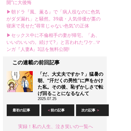
開”に大後悔
▶朝ドラ『風、薫る』で「病人役なのに色気
がダダ漏れ」と騒然。39歳・人気俳優が藁の
寝床で見せた“尋常じゃない色気”の正体
▶セックス中に不倫相手の妻が帰宅。「あ、
いいのいいの。続けて?」と言われたワケ...マ
ンガ『人妻A』3話を無料公開!
この連載の前回記事
「だ、大丈夫ですか？」猛暑の
朝、“汗だくの男性”に声をかけ
た私。その後、恥ずかしさで転
げ回ることになるなんて
2025.07.25
最初の記事
前の記事
次の記事
実録！私の人生、泣き笑いの一覧へ