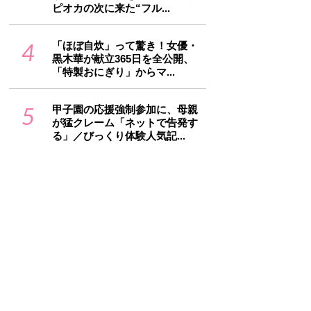
ピオカの次に来た“フル...
4
「ほぼ自炊」って驚き！女優・
黒木華が献立365日を全公開、
「特製おにぎり」からマ...
5
甲子園の応援強制参加に、母親
が猛クレーム「ネットで告発す
る」／びっくり体験人気記...