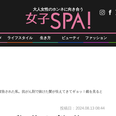
大人女性のホンネに向き合う
メ
ライフスタイル
生き方
ビューティ
ファッション
ん宣告された私。抗がん剤で抜けた髪が生えてきてギョッ！鏡を見ると
投稿日：2024.08.13 08:44