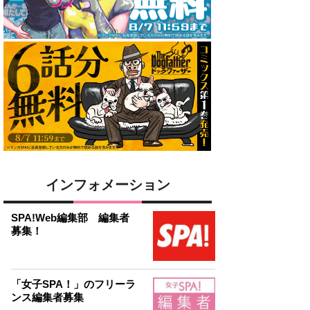
インフォメーション
SPA!Web編集部 編集者
募集！
「女子SPA！」のフリーラ
ンス編集者募集