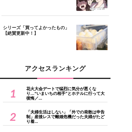
シリーズ「買ってよかったもの」
【絶賛更新中！】
アクセスランキング
花火大会デートで猛烈に気分が悪くな
1
り…“いまいちの相手”とホテルに行って大
後悔／...
「夫婦生活はしない」「外での発散は申告
2
制」産後レスで離婚危機だった夫婦がたど
り着...