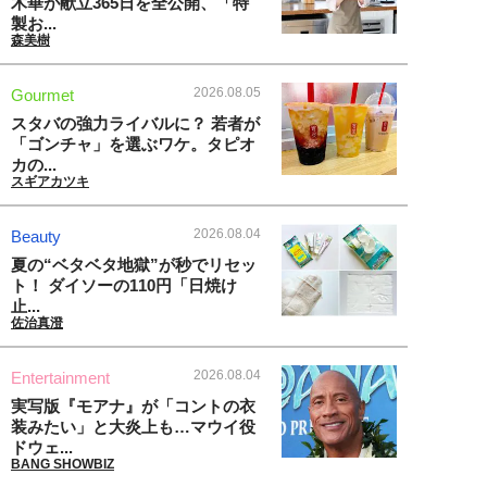
木華が献立365日を全公開、「特
製お...
森美樹
2026.08.05
Gourmet
スタバの強力ライバルに？ 若者が
「ゴンチャ」を選ぶワケ。タピオ
カの...
スギアカツキ
2026.08.04
Beauty
夏の“ベタベタ地獄”が秒でリセッ
ト！ ダイソーの110円「日焼け
止...
佐治真澄
2026.08.04
Entertainment
実写版『モアナ』が「コントの衣
装みたい」と大炎上も…マウイ役
ドウェ...
BANG SHOWBIZ