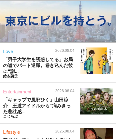
2026.08.04
Love
「男子大学生を誘惑してる」お局
の嘘でパート退職。巻き込んだ彼
に“謝...
鈴木詩子
2026.08.04
Entertainment
「ギャップで風邪ひく」山田涼
介、王道アイドルから“病みきっ
た悲壮感...
こじらぶ
2026.08.04
Lifestyle