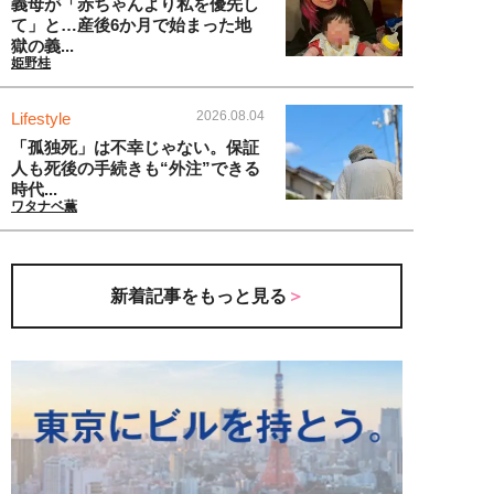
義母が「赤ちゃんより私を優先し
て」と…産後6か月で始まった地
獄の義...
姫野桂
2026.08.04
Lifestyle
「孤独死」は不幸じゃない。保証
人も死後の手続きも“外注”できる
時代...
ワタナベ薫
新着記事をもっと見る