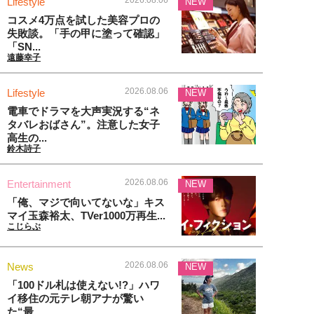
2026.08.06
Lifestyle
NEW
コスメ4万点を試した美容プロの
失敗談。「手の甲に塗って確認」
「SN...
遠藤幸子
2026.08.06
Lifestyle
NEW
電車でドラマを大声実況する“ネ
タバレおばさん”。注意した女子
高生の...
鈴木詩子
2026.08.06
Entertainment
NEW
「俺、マジで向いてないな」キス
マイ玉森裕太、TVer1000万再生...
こじらぶ
2026.08.06
News
NEW
「100ドル札は使えない!?」ハワ
イ移住の元テレ朝アナが驚い
た“最...