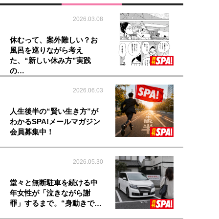
2026.03.08
休むって、案外難しい？お
風呂を巡りながら考え
た、“新しい休み方”実践
の…
2026.06.03
人生後半の“賢い生き方”が
わかるSPA!メールマガジン
会員募集中！
2026.05.30
堂々と無断駐車を続ける中
年女性が「泣きながら謝
罪」するまで。“身動きで…