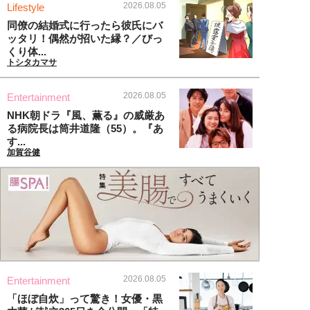
2026.08.05
Lifestyle
同僚の結婚式に行ったら彼氏にバ
ッタリ！偶然が招いた縁？／びっ
くり体...
トシタカマサ
2026.08.05
Entertainment
NHK朝ドラ『風、薫る』の威厳あ
る病院長は筒井道隆（55）。『あ
す...
加賀谷健
2026.08.05
Entertainment
「ほぼ自炊」って驚き！女優・黒