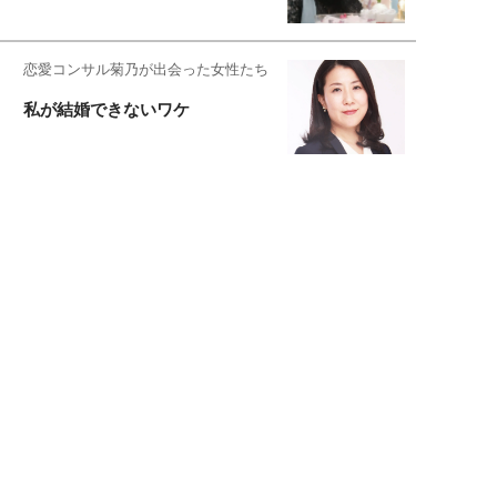
恋愛コンサル菊乃が出会った女性たち
私が結婚できないワケ
元局アナ・アラフォー、アンヌ遙香の
北海道シンプルライフ
宇垣美里が映画への想いを綴る
宇垣美里の沼落ちシネマ
松本穂香が映画愛を語ります