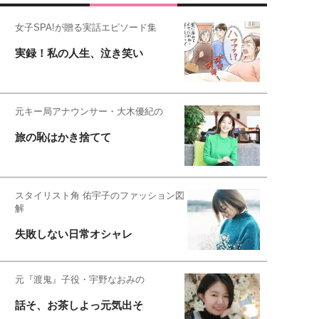
女子SPA!が贈る実話エピソード集
実録！私の人生、泣き笑い
元キー局アナウンサー・大木優紀の
旅の恥はかき捨てて
スタイリスト角 佑宇子のファッション図
解
失敗しない日常オシャレ
元『渡鬼』子役・宇野なおみの
話そ、お茶しよっ元気出そ