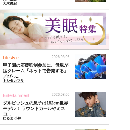
大木優紀
2026.08.06
Lifestyle
甲子園の応援強制参加に、母親が
猛クレーム「ネットで告発する」
／びっ...
トシタカマサ
2026.08.05
Entertainment
ダルビッシュの息子は182cm世界
モデル！ ラウンドガールやミス
コ...
ゆるま 小林