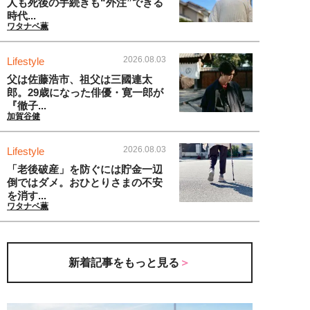
人も死後の手続きも“外注”できる
時代...
ワタナベ薫
2026.08.03
Lifestyle
父は佐藤浩市、祖父は三國連太
郎。29歳になった俳優・寛一郎が
『徹子...
加賀谷健
2026.08.03
Lifestyle
「老後破産」を防ぐには貯金一辺
倒ではダメ。おひとりさまの不安
を消す...
ワタナベ薫
新着記事をもっと見る