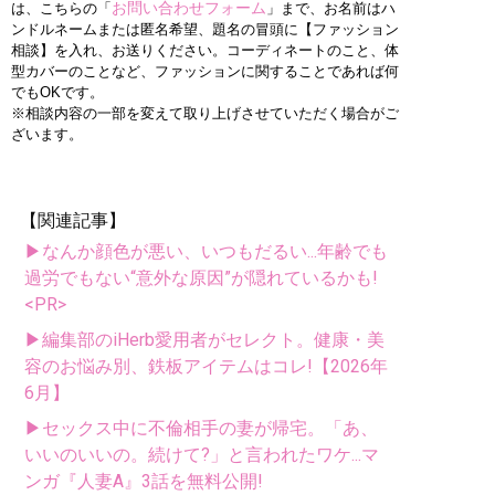
お問い合わせフォーム
は、こちらの「
」まで、お名前はハ
ンドルネームまたは匿名希望、題名の冒頭に【ファッション
相談】を入れ、お送りください。コーディネートのこと、体
型カバーのことなど、ファッションに関することであれば何
でもOKです。
※相談内容の一部を変えて取り上げさせていただく場合がご
ざいます。
【関連記事】
▶なんか顔色が悪い、いつもだるい...年齢でも
過労でもない“意外な原因”が隠れているかも!
<PR>
▶編集部のiHerb愛用者がセレクト。健康・美
容のお悩み別、鉄板アイテムはコレ!【2026年
6月】
▶セックス中に不倫相手の妻が帰宅。「あ、
いいのいいの。続けて?」と言われたワケ...マ
ンガ『人妻A』3話を無料公開!