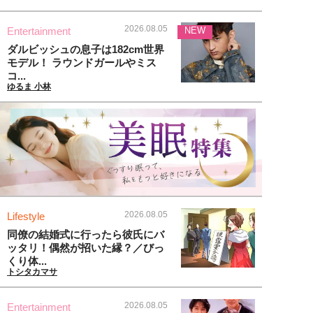
2026.08.05
Entertainment
NEW
ダルビッシュの息子は182cm世界
モデル！ ラウンドガールやミス
コ...
ゆるま 小林
2026.08.05
Lifestyle
同僚の結婚式に行ったら彼氏にバ
ッタリ！偶然が招いた縁？／びっ
くり体...
トシタカマサ
2026.08.05
Entertainment