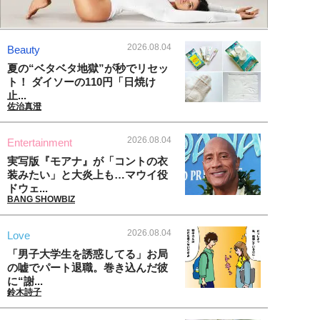
2026.08.04
Beauty
夏の“ベタベタ地獄”が秒でリセッ
ト！ ダイソーの110円「日焼け
止...
佐治真澄
2026.08.04
Entertainment
実写版『モアナ』が「コントの衣
装みたい」と大炎上も…マウイ役
ドウェ...
BANG SHOWBIZ
2026.08.04
Love
「男子大学生を誘惑してる」お局
の嘘でパート退職。巻き込んだ彼
に“謝...
鈴木詩子