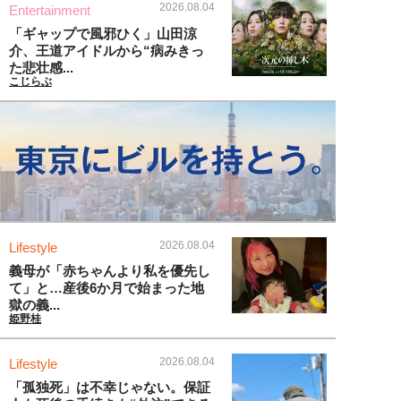
2026.08.04
Entertainment
「ギャップで風邪ひく」山田涼
介、王道アイドルから“病みきっ
た悲壮感...
こじらぶ
2026.08.04
Lifestyle
義母が「赤ちゃんより私を優先し
て」と…産後6か月で始まった地
獄の義...
姫野桂
2026.08.04
Lifestyle
「孤独死」は不幸じゃない。保証