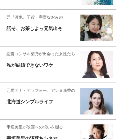
元『渡鬼』子役・宇野なおみの
話そ、お茶しよっ元気出そ
恋愛コンサル菊乃が出会った女性たち
私が結婚できないワケ
元局アナ・アラフォー、アンヌ遙香の
北海道シンプルライフ
宇垣美里が映画への想いを綴る
宇垣美里の沼落ちシネマ