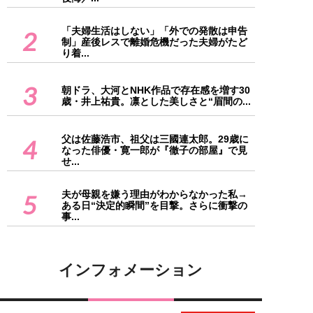
「夫婦生活はしない」「外での発散は申告
2
制」産後レスで離婚危機だった夫婦がたど
り着...
3
朝ドラ、大河とNHK作品で存在感を増す30
歳・井上祐貴。凛とした美しさと“眉間の...
父は佐藤浩市、祖父は三國連太郎。29歳に
4
なった俳優・寛一郎が『徹子の部屋』で見
せ...
夫が母親を嫌う理由がわからなかった私→
5
ある日“決定的瞬間”を目撃。さらに衝撃の
事...
インフォメーション