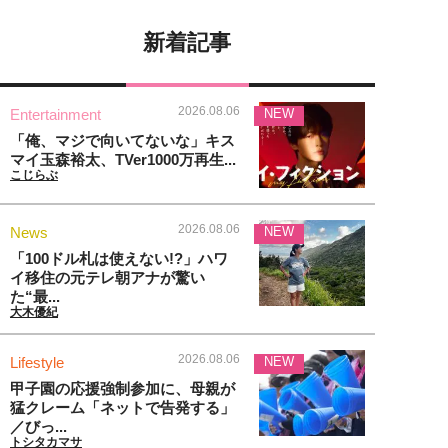
新着記事
2026.08.06
Entertainment
NEW
「俺、マジで向いてないな」キス
マイ玉森裕太、TVer1000万再生...
こじらぶ
2026.08.06
News
NEW
「100ドル札は使えない!?」ハワ
イ移住の元テレ朝アナが驚い
た“最...
大木優紀
2026.08.06
Lifestyle
NEW
甲子園の応援強制参加に、母親が
猛クレーム「ネットで告発する」
／びっ...
トシタカマサ