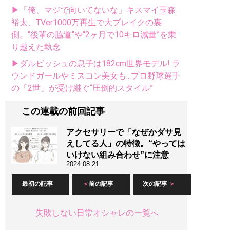
▶「俺、マジで向いてないな」キスマイ玉森
裕太、TVer1000万再生で大ブレイクの裏
側。“後輩の脇道”や“2ヶ月で10キロ減量”を乗
り越えた執念
▶ダルビッシュの息子は182cm世界モデル! ラ
ウンドガールやミスコン美女も...プロ野球選手
の「2世」が受け継ぐ“圧倒的スタイル”
この連載の前回記事
アクセサリーで「なぜかダサ見
えしてる人」の特徴。“やっては
いけない組み合わせ”に注意
2024.08.21
最初の記事
前の記事
次の記事
失敗しない日常オシャレの一覧へ