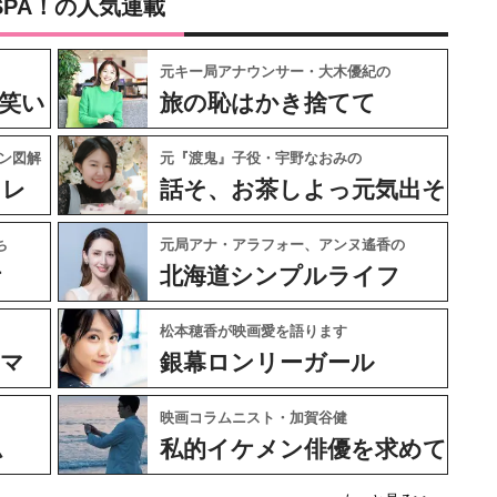
SPA！の人気連載
元キー局アナウンサー・大木優紀の
笑い
旅の恥はかき捨てて
ン図解
元『渡鬼』子役・宇野なおみの
ャレ
話そ、お茶しよっ元気出そ
ち
元局アナ・アラフォー、アンヌ遙香の
ケ
北海道シンプルライフ
松本穂香が映画愛を語ります
ネマ
銀幕ロンリーガール
映画コラムニスト・加賀谷健
ム
私的イケメン俳優を求めて