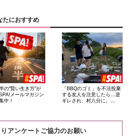
なたにおすすめ
半の“賢い生き方”が
「BBQのゴミ」を不法投棄
SPA!メールマガジン
する友人を注意したら…逆
集中！
ギレされ、村八分に。…