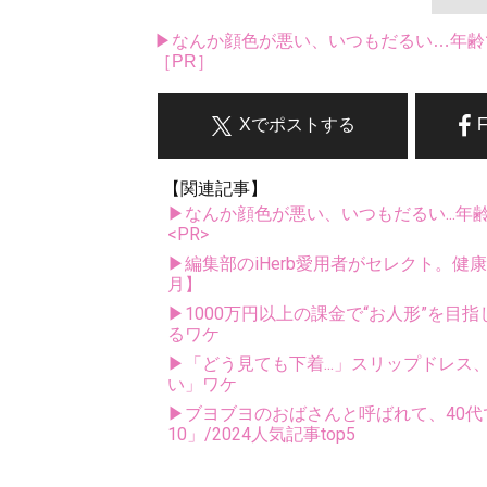
▶なんか顔色が悪い、いつもだるい…年齢
［PR］
Xでポストする
【関連記事】
▶なんか顔色が悪い、いつもだるい...年
<PR>
▶編集部のiHerb愛用者がセレクト。健
月】
▶1000万円以上の課金で“お人形”を目
るワケ
▶「どう見ても下着...」スリップドレ
い」ワケ
▶ブヨブヨのおばさんと呼ばれて、40代
10」/2024人気記事top5