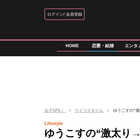
ログイン
会員登録
HOME
恋愛・結婚
エンタ
女子SPA！
ライフスタイル
ゆうこすの“
Lifestyle
ゆうこすの“激太り→