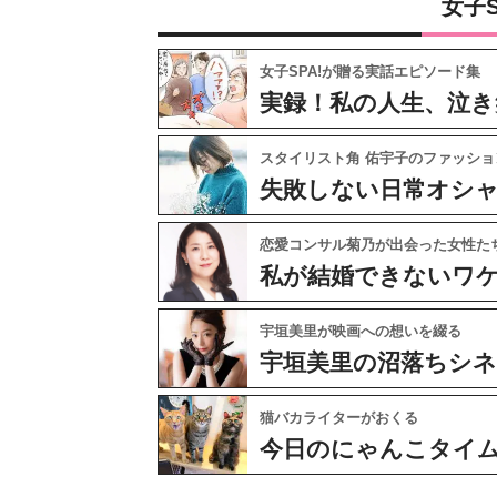
女子
女子SPA!が贈る実話エピソード集
実録！私の人生、泣き
スタイリスト角 佑宇子のファッショ
失敗しない日常オシ
恋愛コンサル菊乃が出会った女性た
私が結婚できないワ
宇垣美里が映画への想いを綴る
宇垣美里の沼落ちシ
猫バカライターがおくる
今日のにゃんこタイ