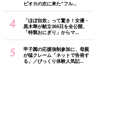
ピオカの次に来た“フル...
4
「ほぼ自炊」って驚き！女優・
黒木華が献立365日を全公開、
「特製おにぎり」からマ...
5
甲子園の応援強制参加に、母親
が猛クレーム「ネットで告発す
る」／びっくり体験人気記...