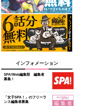
インフォメーション
SPA!Web編集部 編集者
募集！
「女子SPA！」のフリーラ
ンス編集者募集