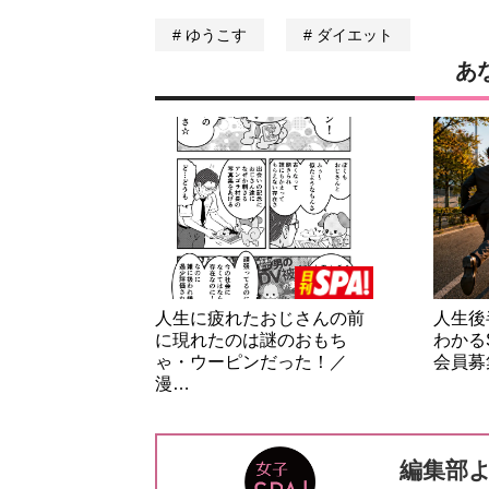
ゆうこす
ダイエット
あ
人生に疲れたおじさんの前
人生後
に現れたのは謎のおもち
わかる
ゃ・ウーピンだった！／
会員募
漫…