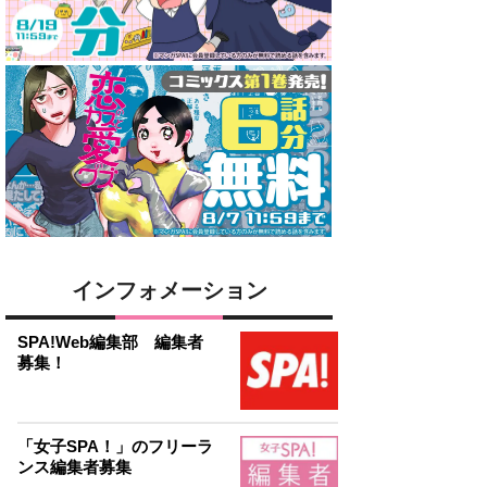
インフォメーション
SPA!Web編集部 編集者
募集！
「女子SPA！」のフリーラ
ンス編集者募集