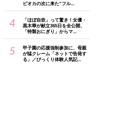
ピオカの次に来た“フル...
4
「ほぼ自炊」って驚き！女優・
黒木華が献立365日を全公開、
「特製おにぎり」からマ...
5
甲子園の応援強制参加に、母親
が猛クレーム「ネットで告発す
る」／びっくり体験人気記...