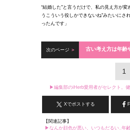
“結婚した”と言うだけで、私の見え方が変
うこういう役しかできないね”みたいにさ
ったんです」
古い考え方は年齢
次のページ
1
▶編集部のiHerb愛用者がセレクト
Xでポストする
【関連記事】
▶なんか顔色が悪い、いつもだるい...年