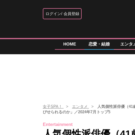
ログイン
会員登録
HOME
恋愛・結婚
エンタ
女子SPA！
エンタメ
人気個性派俳優（4
びせられるのか」／2024年7月トップ5
Entertainment
人気個性派俳優（4