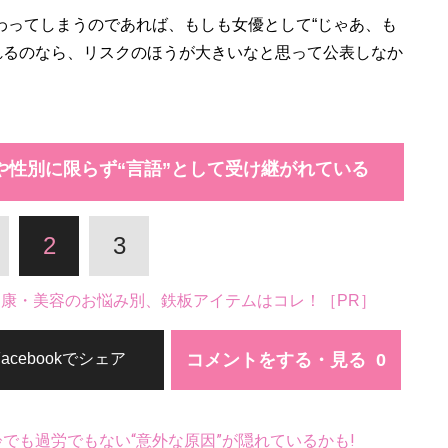
わってしまうのであれば、もしも女優として“じゃあ、も
れるのなら、リスクのほうが大きいなと思って公表しなか
や性別に限らず“言語”として受け継がれている
2
3
。健康・美容のお悩み別、鉄板アイテムはコレ！［PR］
コメントをする・見る
Facebookでシェア
齢でも過労でもない“意外な原因”が隠れているかも!