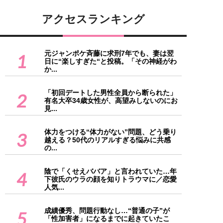
アクセスランキング
元ジャンポケ斉藤に求刑7年でも、妻は翌
1
日に“楽しすぎた“と投稿。「その神経がわ
か...
「初回デートした男性全員から断られた」
2
有名大卒34歳女性が、高望みしないのにお
見...
体力をつける“体力がない”問題、どう乗り
3
越える？50代のリアルすぎる悩みに共感
の...
陰で「くせえババア」と言われていた…年
4
下彼氏のウラの顔を知りトラウマに／恋愛
人気...
成績優秀、問題行動なし…“普通の子”が
5
「性加害者」になるまでに起きていたこ