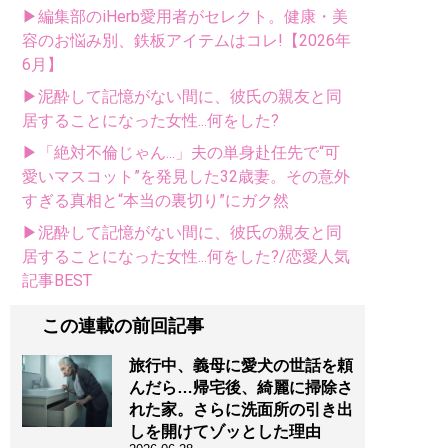
▶編集部のiHerb愛用者がセレクト。健康・美
容のお悩み別、鉄板アイテムはコレ!【2026年
6月】
▶泥酔して記憶がない間に、彼氏の親友と同
居することになった女性...何をした?
▶「絶対不倫じゃん...」夫の単身赴任先で“可
愛いマスコット”を発見した32歳妻。その意外
すぎる真相と“本当の裏切り”にガク然
▶泥酔して記憶がない間に、彼氏の親友と同
居することになった女性...何をした?/恋愛人気
記事BEST
この連載の前回記事
旅行中、義母に愛犬の世話を頼
んだら…帰宅後、綺麗に掃除さ
れた家。さらに洗面所の引き出
しを開けてゾッとした理由