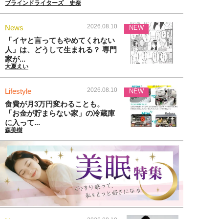
ブラインドライターズ 史奈
2026.08.10
News
NEW
「イヤと言ってもやめてくれない
人」は、どうして生まれる？ 専門
家が...
大夏えい
2026.08.10
Lifestyle
NEW
食費が月3万円変わることも。
「お金が貯まらない家」の冷蔵庫
に入って...
森美樹