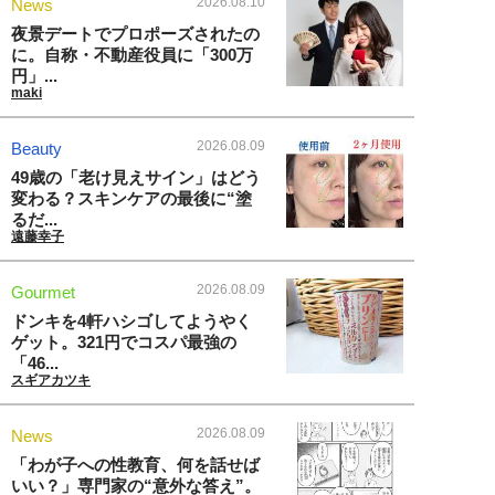
2026.08.10
News
夜景デートでプロポーズされたの
に。自称・不動産役員に「300万
円」...
maki
2026.08.09
Beauty
49歳の「老け見えサイン」はどう
変わる？スキンケアの最後に“塗
るだ...
遠藤幸子
2026.08.09
Gourmet
ドンキを4軒ハシゴしてようやく
ゲット。321円でコスパ最強の
「46...
スギアカツキ
2026.08.09
News
「わが子への性教育、何を話せば
いい？」専門家の“意外な答え”。