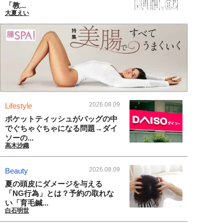
「教...
大夏えい
2026.08.09
Lifestyle
ポケットティッシュがバッグの中
でぐちゃぐちゃになる問題→ダイ
ソーの...
高木沙織
2026.08.09
Beauty
夏の頭皮にダメージを与える
「NG行為」とは？予約の取れな
い「育毛鍼...
白石明世