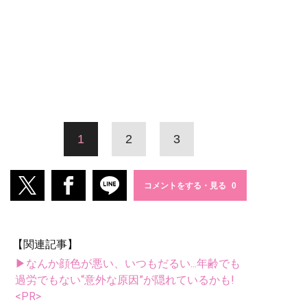
1
2
3
コメントをする・見る
【関連記事】
▶なんか顔色が悪い、いつもだるい...年齢でも
過労でもない“意外な原因”が隠れているかも!
<PR>