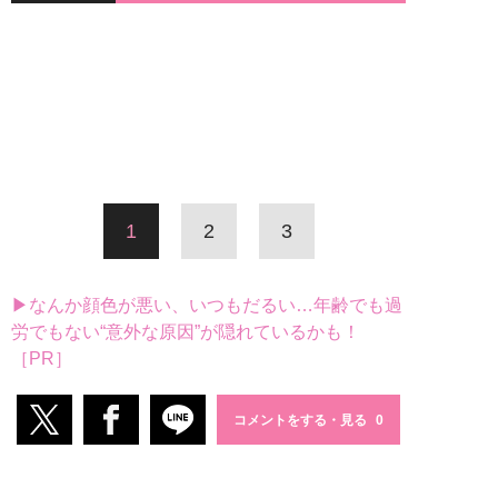
1
2
3
▶なんか顔色が悪い、いつもだるい…年齢でも過
労でもない“意外な原因”が隠れているかも！
［PR］
コメントをする・見る