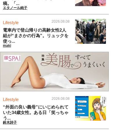
稿。「...
エタノール純子
2026.08.08
Lifestyle
電車内で登山帰りの高齢女性2人
組が“まさかの行為”。リュックを
使っ...
maki
2026.08.08
Lifestyle
“外面の良い義母”にいじめられて
いた34歳女性。ある日「笑っちゃ
う...
鈴木詩子