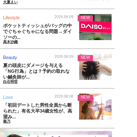
大夏えい
2026.08.09
Lifestyle
NEW
ポケットティッシュがバッグの中
でぐちゃぐちゃになる問題→ダイ
ソーの...
高木沙織
2026.08.09
Beauty
NEW
夏の頭皮にダメージを与える
「NG行為」とは？予約の取れな
い鍼灸師が...
白石明世
2026.08.08
Love
NEW
「初回デートした男性全員から断
られた」有名大卒34歳女性が、高
望み...
菊乃