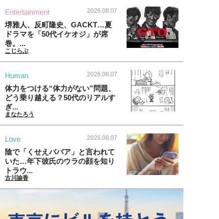
2026.08.07
Entertainment
堺雅人、反町隆史、GACKT…夏
ドラマを「50代イケオジ」が席
巻。...
こじらぶ
2026.08.07
Human
体力をつける“体力がない”問題、
どう乗り越える？50代のリアルす
ぎ...
まなたろう
2026.08.07
Love
陰で「くせえババア」と言われて
いた…年下彼氏のウラの顔を知り
トラウ...
古川諭香