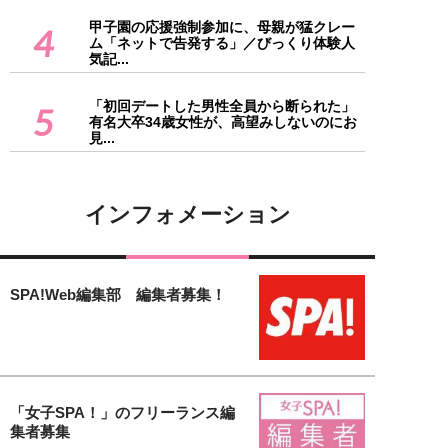
甲子園の応援強制参加に、母親が猛クレー
4
ム「ネットで告発する」／びっくり体験人
気記...
「初回デートした男性全員から断られた」
5
有名大卒34歳女性が、高望みしないのにお
見...
インフォメーション
SPA!Web編集部 編集者募集！
「女子SPA！」のフリーランス編
集者募集