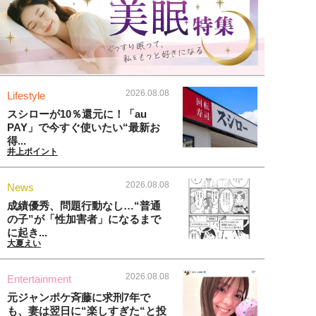
2026.08.08
Lifestyle
スシローが10％還元に！「au
PAY」で今すぐ使いたい“最新お
得...
井上ポイント
2026.08.08
News
成績優秀、問題行動なし…“普通
の子”が「性加害者」になるまで
に起き...
大夏えい
2026.08.08
Entertainment
元ジャンポケ斉藤に求刑7年で
も、妻は翌日に“楽しすぎた“と投