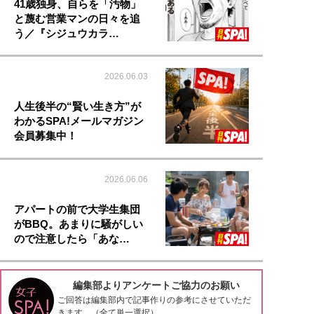
41歳独身、自らを「汚物」
と蔑む営業マンの日々を追
う／『シジュウカラ…
2026.06.03
人生後半の“賢い生き方”が
わかるSPA!メールマガジン
会員募集中！
2026.06.06
アパートの前で大学生集団
がBBQ。あまりに騒がしい
ので注意したら「あな…