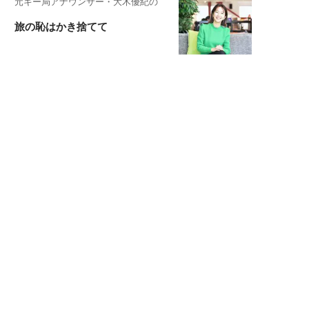
元キー局アナウンサー・大木優紀の
旅の恥はかき捨てて
スタイリスト角 佑宇子のファッション図
解
失敗しない日常オシャレ
元『渡鬼』子役・宇野なおみの
話そ、お茶しよっ元気出そ
宇垣美里が映画への想いを綴る
宇垣美里の沼落ちシネマ