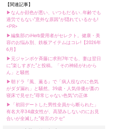
【関連記事】
▶なんか顔色が悪い、いつもだるい...年齢でも
過労でもない“意外な原因”が隠れているかも!
<PR>
▶編集部のiHerb愛用者がセレクト。健康・美
容のお悩み別、鉄板アイテムはコレ!【2026年
6月】
▶元ジャンポケ斉藤に求刑7年でも、妻は翌日
に“楽しすぎた“と投稿。「その神経がわから
ん」と騒然
▶朝ドラ『風、薫る』で「病人役なのに色気
がダダ漏れ」と騒然。39歳・人気俳優が藁の
寝床で見せた“尋常じゃない色気”の正体
▶「初回デートした男性全員から断られた」
有名大卒34歳女性が、高望みしないのにお見
合いが全滅した“発言のクセ”