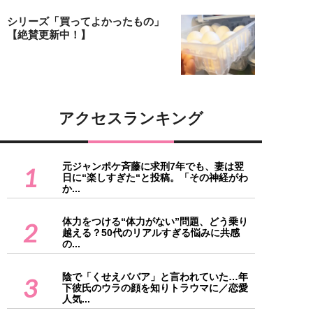
シリーズ「買ってよかったもの」
【絶賛更新中！】
アクセスランキング
元ジャンポケ斉藤に求刑7年でも、妻は翌
1
日に“楽しすぎた“と投稿。「その神経がわ
か...
体力をつける“体力がない”問題、どう乗り
2
越える？50代のリアルすぎる悩みに共感
の...
陰で「くせえババア」と言われていた…年
3
下彼氏のウラの顔を知りトラウマに／恋愛
人気...