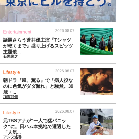
2026.08.07
Entertainment
話題さらう蒼井優主演『Tシャツ
が乾くまで』盛り上げるスピッツ
主題歌...
石黒隆之
2026.08.07
Lifestyle
朝ドラ『風、薫る』で「病人役な
のに色気がダダ漏れ」と騒然。39
歳・...
加賀谷健
2026.08.07
Lifestyle
元TBSアナが“一人で猛パニッ
ク”に。日ハム本拠地で遭遇した
「人気...
アンヌ遙香