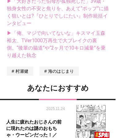
▶「大好きだった伯母が孤独死した」39歳・
独身女性の不安と焦りを、あえて“ポップ”に描
く狙いとは?『ひとりでしにたい』制作統括イ
ンタビュー
▶「俺、マジで向いてないな」キスマイ玉森
裕太、TVer1000万再生で大ブレイクの裏
側。“後輩の脇道”や“2ヶ月で10キロ減量”を乗
り越えた執念
村瀬健
海のはじまり
あなたにおすすめ
2025.11.24
人生に疲れたおじさんの前
に現れたのは謎のおもち
ゃ・ウーピンだった！／