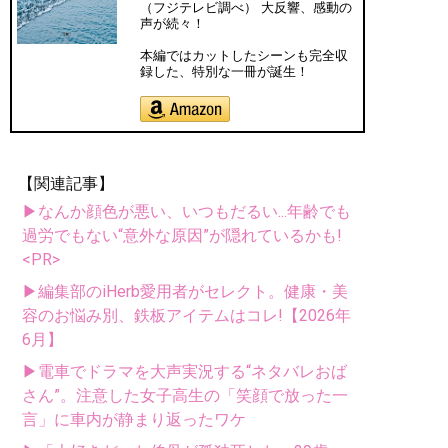
（フジテレビ調べ） 大反響、感動の
声が続々！
本編ではカットしたシーンも完全収
録した、特別な一冊が誕生！
【関連記事】
▶なんか顔色が悪い、いつもだるい...年齢でも
過労でもない“意外な原因”が隠れているかも!
<PR>
▶編集部のiHerb愛用者がセレクト。健康・美
容のお悩み別、鉄板アイテムはコレ!【2026年
6月】
▶電車でドラマを大声実況する“ネタバレおば
さん”。注意した女子高生の「笑顔で放った一
言」に車内が静まり返ったワケ