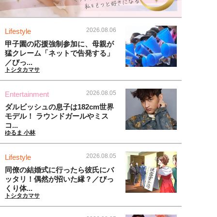
2026.08.06
Lifestyle
甲子園の応援強制参加に、母親が
猛クレーム「ネットで告発する」
／びっ...
トシタカマサ
2026.08.05
Entertainment
ダルビッシュの息子は182cm世界
モデル！ ラウンドガールやミス
コ...
ゆるま 小林
2026.08.05
Lifestyle
同僚の結婚式に行ったら彼氏にバ
ッタリ！偶然が招いた縁？／びっ
くり体...
トシタカマサ