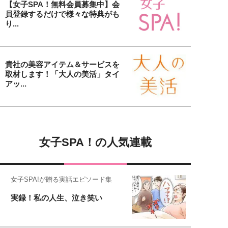
【女子SPA！無料会員募集中】会
員登録するだけで様々な特典がも
り...
貴社の美容アイテム＆サービスを
取材します！「大人の美活」タイ
アッ...
女子SPA！の人気連載
女子SPA!が贈る実話エピソード集
実録！私の人生、泣き笑い