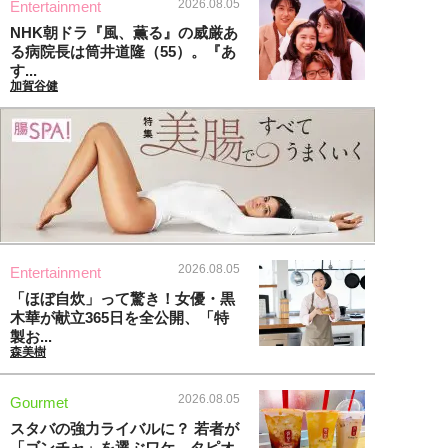
2026.08.05
Entertainment
NHK朝ドラ『風、薫る』の威厳あ
る病院長は筒井道隆（55）。『あ
す...
加賀谷健
2026.08.05
Entertainment
「ほぼ自炊」って驚き！女優・黒
木華が献立365日を全公開、「特
製お...
森美樹
2026.08.05
Gourmet
スタバの強力ライバルに？ 若者が
「ゴンチャ」を選ぶワケ。タピオ