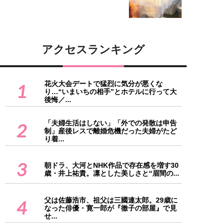
アクセスランキング
花火大会デートで猛烈に気分が悪くな
1
り…“いまいちの相手”とホテルに行って大
後悔／...
「夫婦生活はしない」「外での発散は申告
2
制」産後レスで離婚危機だった夫婦がたど
り着...
3
朝ドラ、大河とNHK作品で存在感を増す30
歳・井上祐貴。凛とした美しさと“眉間の...
父は佐藤浩市、祖父は三國連太郎。29歳に
4
なった俳優・寛一郎が『徹子の部屋』で見
せ...