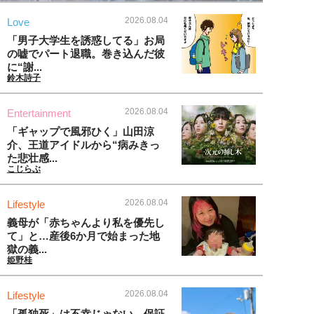
2026.08.04
Love
「男子大学生を誘惑してる」お局
の嘘でパート退職。巻き込んだ彼
に“謝...
鈴木詩子
2026.08.04
Entertainment
「ギャップで風邪ひく」山田涼
介、王道アイドルから“病みきっ
た悲壮感...
こじらぶ
2026.08.04
Lifestyle
義母が「赤ちゃんより私を優先し
て」と…産後6か月で始まった地
獄の義...
姫野桂
2026.08.04
Lifestyle
「孤独死」は不幸じゃない。保証