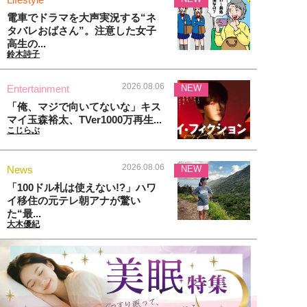
電車でドラマを大声実況する“ネ
タバレおばさん”。注意した女子
高生の...
鈴木詩子
2026.08.06
Entertainment
NEW
「俺、マジで向いてないな」キス
マイ玉森裕太、TVer1000万再生...
こじらぶ
2026.08.06
News
NEW
「100ドル札は使えない!?」ハワ
イ移住の元テレ朝アナが驚い
た“最...
大木優紀