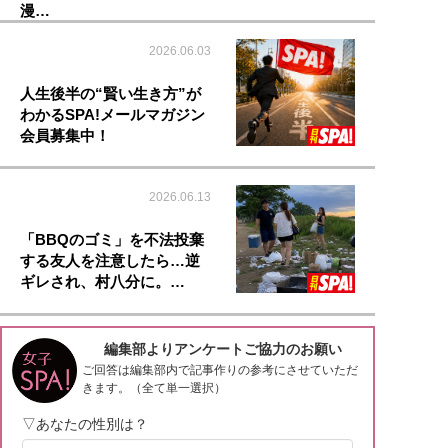
漫…
2026.06.03
人生後半の“賢い生き方”が
わかるSPA!メールマガジン
会員募集中！
2026.06.13
「BBQのゴミ」を不法投棄
する友人を注意したら…逆
ギレされ、村八分に。…