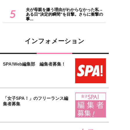
夫が母親を嫌う理由がわからなかった私→
5
ある日“決定的瞬間”を目撃。さらに衝撃の
事...
インフォメーション
SPA!Web編集部 編集者募集！
「女子SPA！」のフリーランス編
集者募集