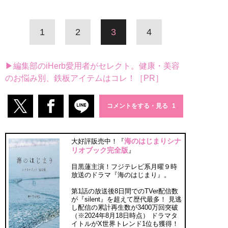
1
2
3
4
▶編集部のiHerb愛用者がセレクト。健康・美容
のお悩み別、鉄板アイテムはコレ！［PR］
コメントをする・見る
海のはじまりシナ
大好評販売中！『
リオブック完全版
』
目黒蓮主演！フジテレビ系月曜９時
放送のドラマ『海のはじまり』。
第1話の放送後8日間でのTVer配信数
が『silent』を超えて歴代最多！ 見逃
し配信の累計再生数が3400万回突破
（※2024年8月18日時点） ドラマタ
イトルがX世界トレンド1位も獲得！