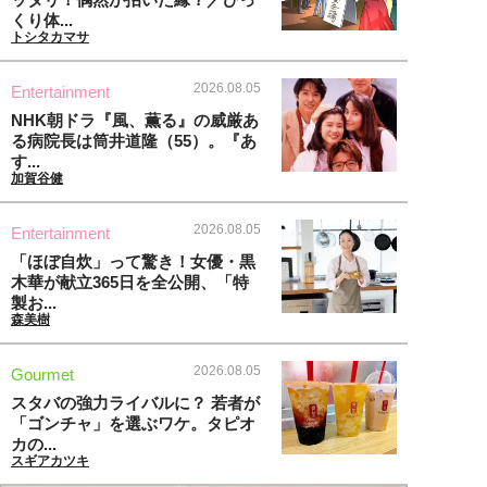
くり体...
トシタカマサ
2026.08.05
Entertainment
NHK朝ドラ『風、薫る』の威厳あ
る病院長は筒井道隆（55）。『あ
す...
加賀谷健
2026.08.05
Entertainment
「ほぼ自炊」って驚き！女優・黒
木華が献立365日を全公開、「特
製お...
森美樹
2026.08.05
Gourmet
スタバの強力ライバルに？ 若者が
「ゴンチャ」を選ぶワケ。タピオ
カの...
スギアカツキ