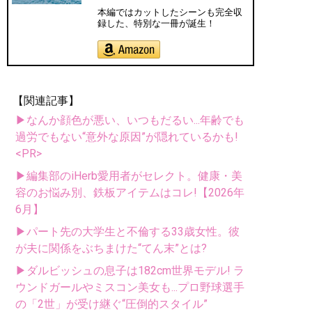
本編ではカットしたシーンも完全収
録した、特別な一冊が誕生！
【関連記事】
▶なんか顔色が悪い、いつもだるい...年齢でも
過労でもない“意外な原因”が隠れているかも!
<PR>
▶編集部のiHerb愛用者がセレクト。健康・美
容のお悩み別、鉄板アイテムはコレ!【2026年
6月】
▶パート先の大学生と不倫する33歳女性。彼
が夫に関係をぶちまけた“てん末”とは?
▶ダルビッシュの息子は182cm世界モデル! ラ
ウンドガールやミスコン美女も...プロ野球選手
の「2世」が受け継ぐ“圧倒的スタイル”