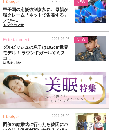
2026.08.06
Lifestyle
NEW
甲子園の応援強制参加に、母親が
猛クレーム「ネットで告発する」
／びっ...
トシタカマサ
2026.08.05
Entertainment
NEW
ダルビッシュの息子は182cm世界
モデル！ ラウンドガールやミス
コ...
ゆるま 小林
2026.08.05
Lifestyle
同僚の結婚式に行ったら彼氏にバ
ッタリ！偶然が招いた縁？／びっ