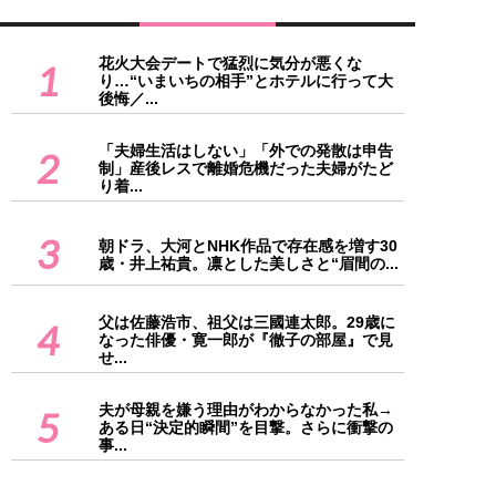
花火大会デートで猛烈に気分が悪くな
1
り…“いまいちの相手”とホテルに行って大
後悔／...
「夫婦生活はしない」「外での発散は申告
2
制」産後レスで離婚危機だった夫婦がたど
り着...
3
朝ドラ、大河とNHK作品で存在感を増す30
歳・井上祐貴。凛とした美しさと“眉間の...
父は佐藤浩市、祖父は三國連太郎。29歳に
4
なった俳優・寛一郎が『徹子の部屋』で見
せ...
夫が母親を嫌う理由がわからなかった私→
5
ある日“決定的瞬間”を目撃。さらに衝撃の
事...