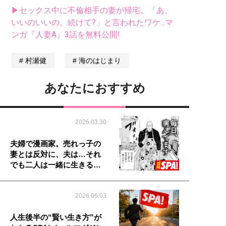
▶セックス中に不倫相手の妻が帰宅。「あ、
いいのいいの。続けて?」と言われたワケ...マ
ンガ『人妻A』3話を無料公開!
村瀬健
海のはじまり
あなたにおすすめ
2026.03.30
夫婦で漫画家。売れっ子の
妻とは反対に、夫は…それ
でも二人は一緒に生きる…
2026.06.03
人生後半の“賢い生き方”が