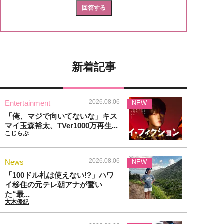
新着記事
2026.08.06
Entertainment
NEW
「俺、マジで向いてないな」キス
マイ玉森裕太、TVer1000万再生...
こじらぶ
2026.08.06
News
NEW
「100ドル札は使えない!?」ハワ
イ移住の元テレ朝アナが驚い
た“最...
大木優紀