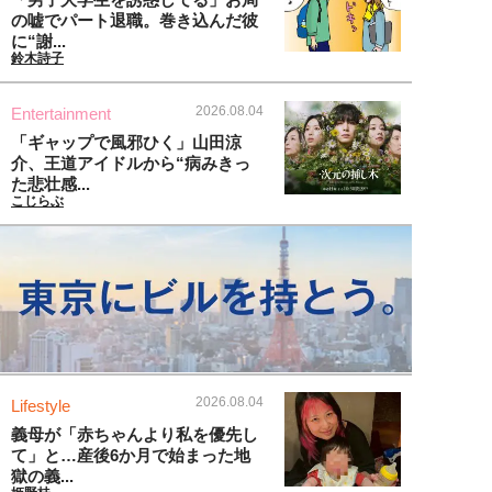
の嘘でパート退職。巻き込んだ彼
に“謝...
鈴木詩子
2026.08.04
Entertainment
「ギャップで風邪ひく」山田涼
介、王道アイドルから“病みきっ
た悲壮感...
こじらぶ
2026.08.04
Lifestyle
義母が「赤ちゃんより私を優先し
て」と…産後6か月で始まった地
獄の義...