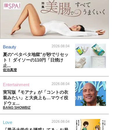
2026.08.04
Beauty
夏の“ベタベタ地獄”が秒でリセッ
ト！ ダイソーの110円「日焼け
止...
佐治真澄
2026.08.04
Entertainment
実写版『モアナ』が「コントの衣
装みたい」と大炎上も…マウイ役
ドウェ...
BANG SHOWBIZ
2026.08.04
Love
「男子大学生を誘惑してる」お局