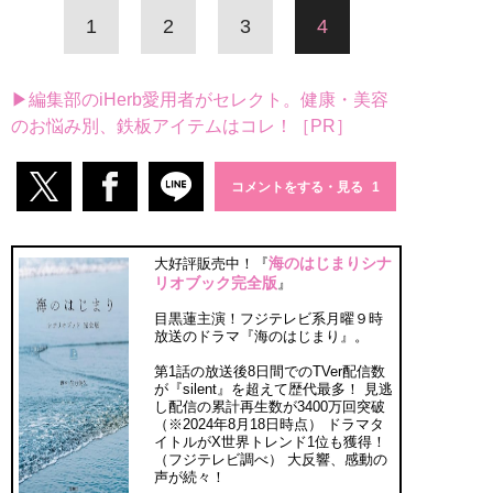
1
2
3
4
▶編集部のiHerb愛用者がセレクト。健康・美容
のお悩み別、鉄板アイテムはコレ！［PR］
コメントをする・見る
海のはじまりシナ
大好評販売中！『
リオブック完全版
』
目黒蓮主演！フジテレビ系月曜９時
放送のドラマ『海のはじまり』。
第1話の放送後8日間でのTVer配信数
が『silent』を超えて歴代最多！ 見逃
し配信の累計再生数が3400万回突破
（※2024年8月18日時点） ドラマタ
イトルがX世界トレンド1位も獲得！
（フジテレビ調べ） 大反響、感動の
声が続々！