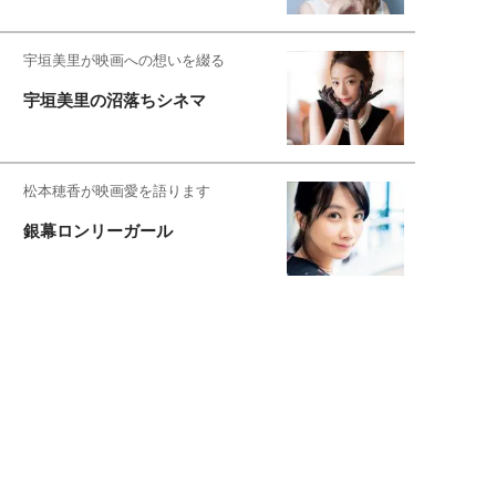
宇垣美里が映画への想いを綴る
宇垣美里の沼落ちシネマ
松本穂香が映画愛を語ります
銀幕ロンリーガール
猫バカライターがおくる
今日のにゃんこタイム
映画コラムニスト・加賀谷健
私的イケメン俳優を求めて