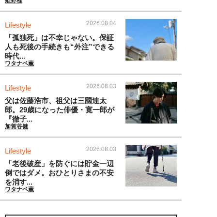
姫野桂
2026.08.04
Lifestyle
「孤独死」は不幸じゃない。保証
人も死後の手続きも“外注”できる
時代...
ワタナベ薫
2026.08.03
Lifestyle
父は佐藤浩市、祖父は三國連太
郎。29歳になった俳優・寛一郎が
『徹子...
加賀谷健
2026.08.03
Lifestyle
「老後破産」を防ぐには貯金一辺
倒ではダメ。おひとりさまの不安
を消す...
ワタナベ薫