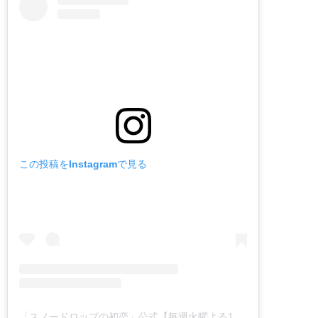
この投稿をInstagramで見る
「スノードロップの初恋」公式️【毎週火曜よる11時放送】(@sunokoi_ktv)がシェアした投稿