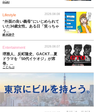
maki
2026.08.08
Lifestyle
“外面の良い義母”にいじめられて
いた34歳女性。ある日「笑っちゃ
う...
鈴木詩子
2026.08.07
Entertainment
堺雅人、反町隆史、GACKT…夏
ドラマを「50代イケオジ」が席
巻。...
こじらぶ