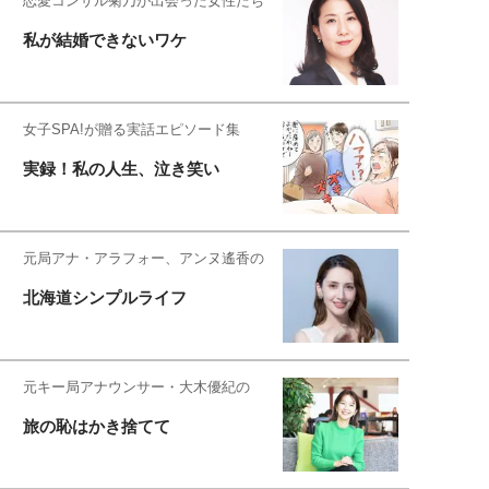
恋愛コンサル菊乃が出会った女性たち
私が結婚できないワケ
女子SPA!が贈る実話エピソード集
実録！私の人生、泣き笑い
元局アナ・アラフォー、アンヌ遙香の
北海道シンプルライフ
元キー局アナウンサー・大木優紀の
旅の恥はかき捨てて