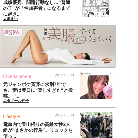
成績優秀、問題行動なし…“普通
の子”が「性加害者」になるまで
に起き...
大夏えい
2026.08.08
Entertainment
元ジャンポケ斉藤に求刑7年で
も、妻は翌日に“楽しすぎた“と投
稿。「...
エタノール純子
2026.08.08
Lifestyle
電車内で登山帰りの高齢女性2人
組が“まさかの行為”。リュックを
使っ...