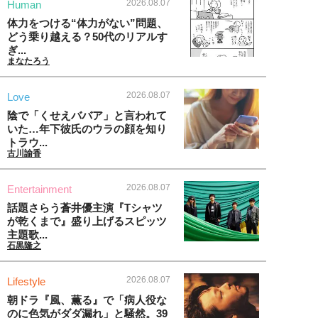
2026.08.07
Human
体力をつける“体力がない”問題、
どう乗り越える？50代のリアルす
ぎ...
まなたろう
2026.08.07
Love
陰で「くせえババア」と言われて
いた…年下彼氏のウラの顔を知り
トラウ...
古川諭香
2026.08.07
Entertainment
話題さらう蒼井優主演『Tシャツ
が乾くまで』盛り上げるスピッツ
主題歌...
石黒隆之
2026.08.07
Lifestyle
朝ドラ『風、薫る』で「病人役な
のに色気がダダ漏れ」と騒然。39