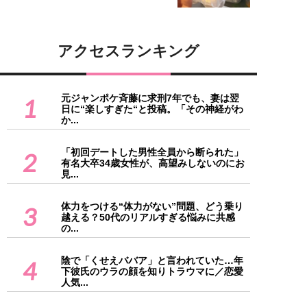
アクセスランキング
元ジャンポケ斉藤に求刑7年でも、妻は翌
1
日に“楽しすぎた“と投稿。「その神経がわ
か...
「初回デートした男性全員から断られた」
2
有名大卒34歳女性が、高望みしないのにお
見...
体力をつける“体力がない”問題、どう乗り
3
越える？50代のリアルすぎる悩みに共感
の...
陰で「くせえババア」と言われていた…年
4
下彼氏のウラの顔を知りトラウマに／恋愛
人気...