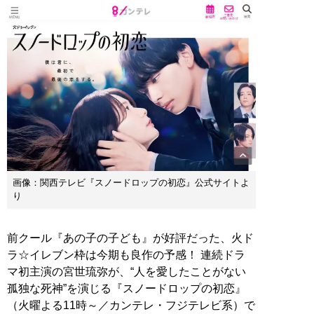
画像：関西テレビ『スノードロップの初恋』公式サイトよ
り
前クール『あの子の子ども』が好評だった、火ド
ラ☆イレブン枠は今期も良作の予感！ 連続ドラ
マ初主演の宮世琉弥が、“人を愛したことがない
孤独な死神”を演じる『スノードロップの初恋』
（火曜よる11時～／カンテレ・フジテレビ系）で