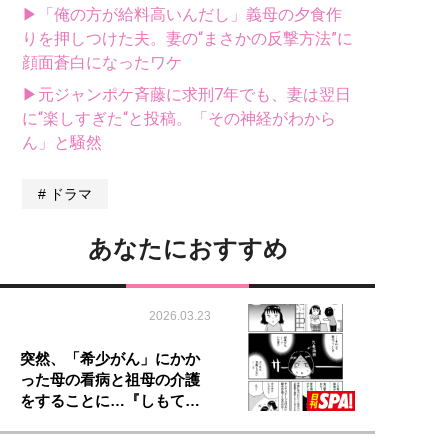
▶「俺の方が給料高いんだし」義母の夕食作
りを押しつけた夫。妻の“まさかの反撃方法”に
顔面蒼白になったワケ
▶元ジャンポケ斉藤に求刑7年でも、妻は翌日
に“楽しすぎた“と投稿。「その神経がわから
ん」と騒然
ドラマ
あなたにおすすめ
2026.03.23
突然、「希少がん」にかか
った母の看病と祖母の介護
をすることに…『しもて…