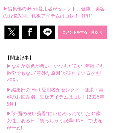
▶編集部のiHerb愛用者がセレクト。健康・美容
のお悩み別、鉄板アイテムはコレ！［PR］
コメントをする・見る
【関連記事】
▶なんか顔色が悪い、いつもだるい...年齢でも
過労でもない“意外な原因”が隠れているかも!
<PR>
▶編集部のiHerb愛用者がセレクト。健康・美
容のお悩み別、鉄板アイテムはコレ!【2026年
6月】
▶“外面の良い義母”にいじめられていた34歳
女性。ある日「笑っちゃう誤爆LINE」で状況
が一変!