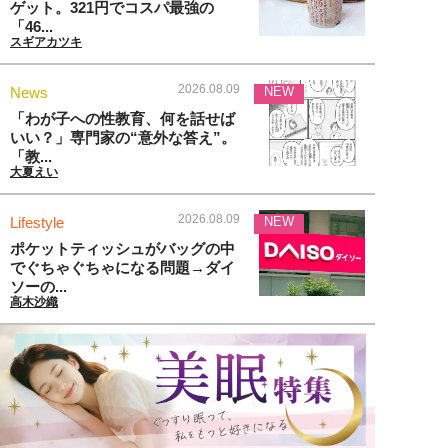
ゲット。321円でコスパ最強の
「46...
スギアカツキ
2026.08.09
News
NEW
「わが子への性教育、何を話せば
いい？」専門家の“意外な答え”。
「教...
大夏えい
2026.08.09
Lifestyle
NEW
ポケットティッシュがバッグの中
でぐちゃぐちゃになる問題→ダイ
ソーの...
高木沙織