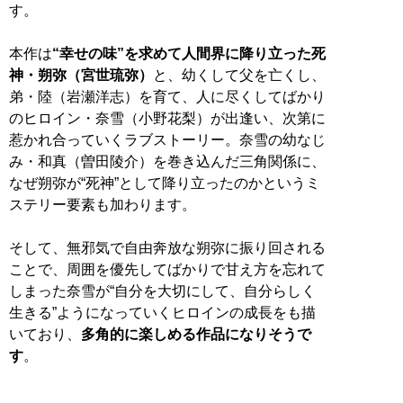
す。
本作は
“幸せの味”を求めて人間界に降り立った死
神・朔弥（宮世琉弥）
と、幼くして父を亡くし、
弟・陸（岩瀬洋志）を育て、人に尽くしてばかり
のヒロイン・奈雪（小野花梨）が出逢い、次第に
惹かれ合っていくラブストーリー。奈雪の幼なじ
み・和真（曽田陵介）を巻き込んだ三角関係に、
なぜ朔弥が“死神”として降り立ったのかというミ
ステリー要素も加わります。
そして、無邪気で自由奔放な朔弥に振り回される
ことで、周囲を優先してばかりで甘え方を忘れて
しまった奈雪が“自分を大切にして、自分らしく
生きる”ようになっていくヒロインの成長をも描
いており、
多角的に楽しめる作品になりそうで
す
。