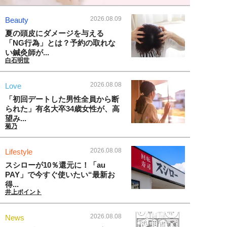
2026.08.09
Beauty
夏の頭皮にダメージを与える
「NG行為」とは？予約の取れな
い鍼灸師が...
白石明世
2026.08.08
Love
「初回デートした男性全員から断
られた」有名大卒34歳女性が、高
望み...
菊乃
2026.08.08
Lifestyle
スシローが10％還元に！「au
PAY」で今すぐ使いたい“最新お
得...
井上ポイント
2026.08.08
News