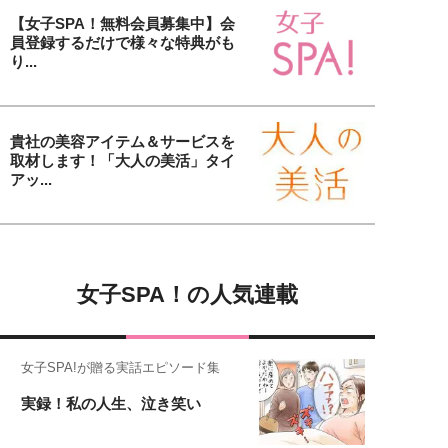
【女子SPA！無料会員募集中】会
員登録するだけで様々な特典がも
り...
貴社の美容アイテム＆サービスを
取材します！「大人の美活」タイ
アッ...
女子SPA！の人気連載
女子SPA!が贈る実話エピソード集
実録！私の人生、泣き笑い