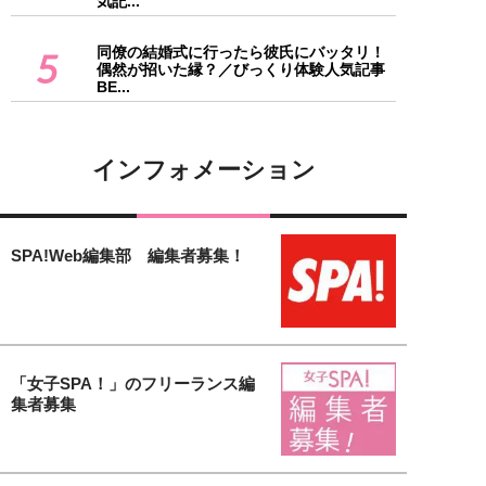
気記...
同僚の結婚式に行ったら彼氏にバッタリ！
5
偶然が招いた縁？／びっくり体験人気記事
BE...
インフォメーション
SPA!Web編集部 編集者募集！
「女子SPA！」のフリーランス編
集者募集