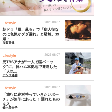
2026.08.07
Lifestyle
朝ドラ『風、薫る』で「病人役な
のに色気がダダ漏れ」と騒然。39
歳・...
加賀谷健
2026.08.07
Lifestyle
元TBSアナが“一人で猛パニッ
ク”に。日ハム本拠地で遭遇した
「人気...
アンヌ遙香
2026.08.07
Lifestyle
「旅行に絶対持っていきたいポー
チ」が無印にあった！ 濡れたもの
を入...
鈴木美奈子