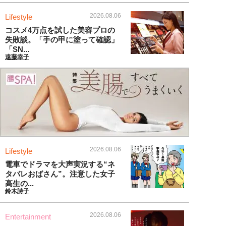
2026.08.06
Lifestyle
コスメ4万点を試した美容プロの
失敗談。「手の甲に塗って確認」
「SN...
遠藤幸子
2026.08.06
Lifestyle
電車でドラマを大声実況する“ネ
タバレおばさん”。注意した女子
高生の...
鈴木詩子
2026.08.06
Entertainment