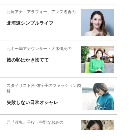
元局アナ・アラフォー、アンヌ遙香の
北海道シンプルライフ
元キー局アナウンサー・大木優紀の
旅の恥はかき捨てて
スタイリスト角 佑宇子のファッション図
解
失敗しない日常オシャレ
元『渡鬼』子役・宇野なおみの
話そ、お茶しよっ元気出そ