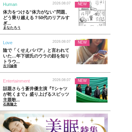
2026.08.07
Human
NEW
体力をつける“体力がない”問題、
どう乗り越える？50代のリアルす
ぎ...
まなたろう
2026.08.07
Love
NEW
陰で「くせえババア」と言われて
いた…年下彼氏のウラの顔を知り
トラウ...
古川諭香
2026.08.07
Entertainment
NEW
話題さらう蒼井優主演『Tシャツ
が乾くまで』盛り上げるスピッツ
主題歌...
石黒隆之