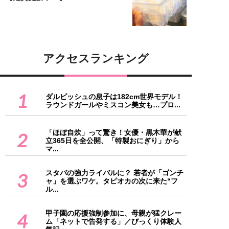
アクセスランキング
1
ダルビッシュの息子は182cm世界モデル！
ラウンドガールやミスコン美女も…プロ...
「ほぼ自炊」って驚き！女優・黒木華が献
2
立365日を全公開、「特製おにぎり」から
マ...
スタバの強力ライバルに？ 若者が「ゴンチ
3
ャ」を選ぶワケ。タピオカの次に来た“フ
ル...
甲子園の応援強制参加に、母親が猛クレー
4
ム「ネットで告発する」／びっくり体験人