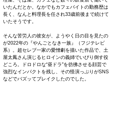
いたんだとか。なかでもカフェバイトの勤務歴は
長く、なんと料理長を任され33歳前後まで続けて
いたそうです。
そんな苦労人の彼女が、ようやく日の目を見たの
が2022年の『やんごとなき一族』（フジテレビ
系）。超セレブ一家の愛憎劇を描いた作品で、土
屋太鳳さん演じるヒロインの義姉でいびり倒す役
どころ。ドロドロな“昼ドラ”を彷彿させる顔芸で
強烈なインパクトを残し、その怪演っぷりがSNS
などでバズッてブレイクしたのでした。