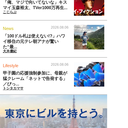
「俺、マジで向いてないな」キス
マイ玉森裕太、TVer1000万再生...
こじらぶ
2026.08.06
News
「100ドル札は使えない!?」ハワ
イ移住の元テレ朝アナが驚い
た“最...
大木優紀
2026.08.06
Lifestyle
甲子園の応援強制参加に、母親が
猛クレーム「ネットで告発する」
／びっ...
トシタカマサ