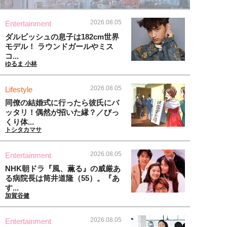
2026.08.05
Entertainment
ダルビッシュの息子は182cm世界
モデル！ ラウンドガールやミス
コ...
ゆるま 小林
2026.08.05
Lifestyle
同僚の結婚式に行ったら彼氏にバ
ッタリ！偶然が招いた縁？／びっ
くり体...
トシタカマサ
2026.08.05
Entertainment
NHK朝ドラ『風、薫る』の威厳あ
る病院長は筒井道隆（55）。『あ
す...
加賀谷健
2026.08.05
Entertainment