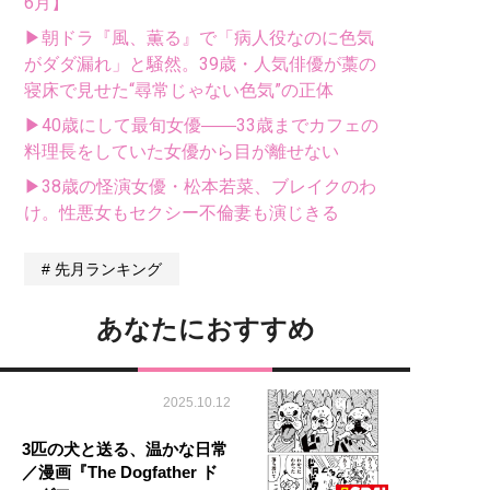
6月】
▶朝ドラ『風、薫る』で「病人役なのに色気
がダダ漏れ」と騒然。39歳・人気俳優が藁の
寝床で見せた“尋常じゃない色気”の正体
▶40歳にして最旬女優――33歳までカフェの
料理長をしていた女優から目が離せない
▶38歳の怪演女優・松本若菜、ブレイクのわ
け。性悪女もセクシー不倫妻も演じきる
先月ランキング
あなたにおすすめ
2025.10.12
3匹の犬と送る、温かな日常
／漫画『The Dogfather ド