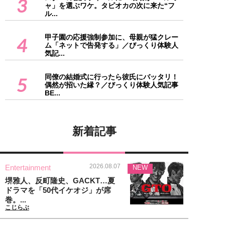
3
ャ」を選ぶワケ。タピオカの次に来た“フ
ル...
甲子園の応援強制参加に、母親が猛クレー
4
ム「ネットで告発する」／びっくり体験人
気記...
同僚の結婚式に行ったら彼氏にバッタリ！
5
偶然が招いた縁？／びっくり体験人気記事
BE...
新着記事
2026.08.07
Entertainment
NEW
堺雅人、反町隆史、GACKT…夏
ドラマを「50代イケオジ」が席
巻。...
こじらぶ