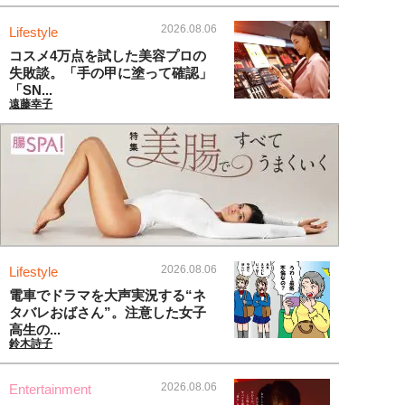
2026.08.06
Lifestyle
コスメ4万点を試した美容プロの
失敗談。「手の甲に塗って確認」
「SN...
遠藤幸子
2026.08.06
Lifestyle
電車でドラマを大声実況する“ネ
タバレおばさん”。注意した女子
高生の...
鈴木詩子
2026.08.06
Entertainment