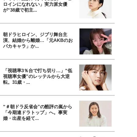
ロインになれない」実力派女優
が“38歳で初主...
朝ドラヒロイン、ジブリ舞台主
演、結婚から離婚…「元AKBのお
バカキャラ」か...
「視聴率3％台で打ち切り…」“低
視聴率女優”のレッテルから大逆
転。31歳・...
“＃朝ドラ反省会”の酷評の嵐から
「今期連ドラトップ」へ。事実
婚・出産を経て...