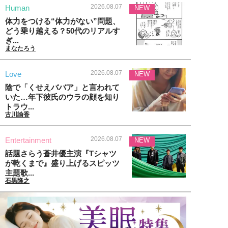
2026.08.07
Human
NEW
体力をつける“体力がない”問題、
どう乗り越える？50代のリアルす
ぎ...
まなたろう
2026.08.07
Love
NEW
陰で「くせえババア」と言われて
いた…年下彼氏のウラの顔を知り
トラウ...
古川諭香
2026.08.07
Entertainment
NEW
話題さらう蒼井優主演『Tシャツ
が乾くまで』盛り上げるスピッツ
主題歌...
石黒隆之