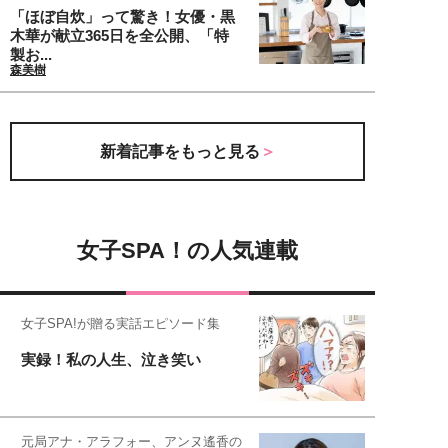
「ほぼ自炊」って驚き！女優・黒
木華が献立365日を全公開、「特
製お...
森美樹
新着記事をもっと見る
女子SPA！の人気連載
女子SPA!が贈る実話エピソード集
実録！私の人生、泣き笑い
元局アナ・アラフォー、アンヌ遙香の