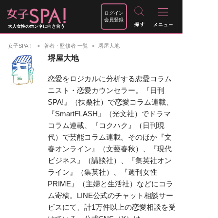
ログイン
会員登録
大人女性のホンネに向き合う
女子SPA！
著者・監修者 一覧
堺屋大地
堺屋大地
恋愛をロジカルに分析する恋愛コラム
ニスト・恋愛カウンセラー。『日刊
SPA!』（扶桑社）で恋愛コラム連載、
『SmartFLASH』（光文社）でドラマ
コラム連載、『コクハク』（日刊現
代）で芸能コラム連載。そのほか『文
春オンライン』（文藝春秋）、『現代
ビジネス』（講談社）、『集英社オン
ライン』（集英社）、『週刊女性
PRIME』（主婦と生活社）などにコラ
ム寄稿。LINE公式のチャット相談サー
ビスにて、計1万件以上の恋愛相談を受