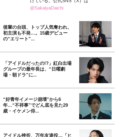
けている。公式SNS（X）は
@SakaiyaDaichi
後輩の台頭、トップ人気奪われ、
初主演も不発…。15歳デビュー
の“エリート”...
「アイドルだったの!?」紅白出場
グループの最年長は、“日曜劇
場・朝ドラ”に...
“好青年イメージ崩壊”から6
年…“不祥事”でどん底を見た29
歳・イケメン俳...
アイドル挫折、万年友達役…「ヒ