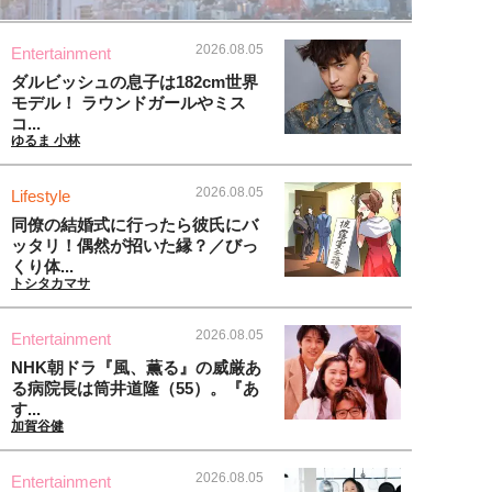
2026.08.05
Entertainment
ダルビッシュの息子は182cm世界
モデル！ ラウンドガールやミス
コ...
ゆるま 小林
2026.08.05
Lifestyle
同僚の結婚式に行ったら彼氏にバ
ッタリ！偶然が招いた縁？／びっ
くり体...
トシタカマサ
2026.08.05
Entertainment
NHK朝ドラ『風、薫る』の威厳あ
る病院長は筒井道隆（55）。『あ
す...
加賀谷健
2026.08.05
Entertainment