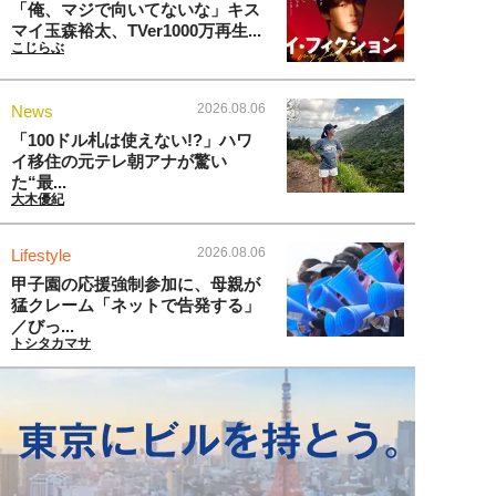
「俺、マジで向いてないな」キス
マイ玉森裕太、TVer1000万再生...
こじらぶ
2026.08.06
News
「100ドル札は使えない!?」ハワ
イ移住の元テレ朝アナが驚い
た“最...
大木優紀
2026.08.06
Lifestyle
甲子園の応援強制参加に、母親が
猛クレーム「ネットで告発する」
／びっ...
トシタカマサ