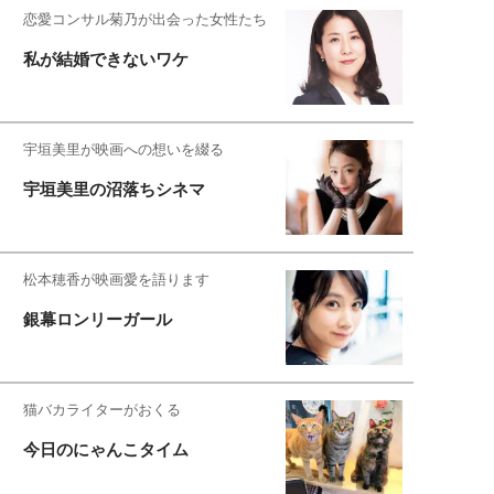
恋愛コンサル菊乃が出会った女性たち
私が結婚できないワケ
宇垣美里が映画への想いを綴る
宇垣美里の沼落ちシネマ
松本穂香が映画愛を語ります
銀幕ロンリーガール
猫バカライターがおくる
今日のにゃんこタイム