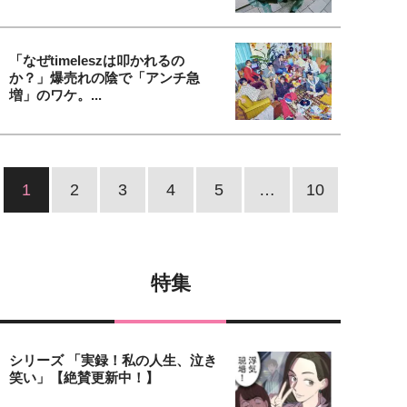
「なぜtimeleszは叩かれるの
か？」爆売れの陰で「アンチ急
増」のワケ。...
1
2
3
4
5
…
10
特集
シリーズ 「実録！私の人生、泣き
笑い」【絶賛更新中！】