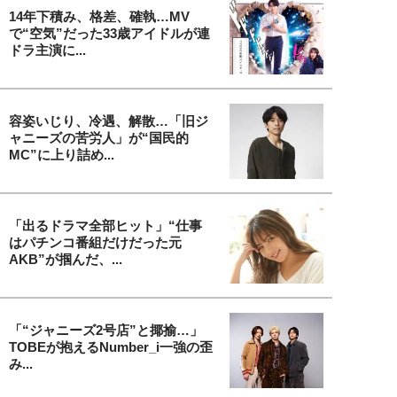
14年下積み、格差、確執…MV
で“空気”だった33歳アイドルが連
ドラ主演に...
容姿いじり、冷遇、解散…「旧ジ
ャニーズの苦労人」が“国民的
MC”に上り詰め...
「出るドラマ全部ヒット」“仕事
はパチンコ番組だけだった元
AKB”が掴んだ、...
「“ジャニーズ2号店”と揶揄…」
TOBEが抱えるNumber_i一強の歪
み...