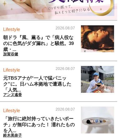
2026.08.07
Lifestyle
朝ドラ『風、薫る』で「病人役な
のに色気がダダ漏れ」と騒然。39
歳・...
加賀谷健
2026.08.07
Lifestyle
元TBSアナが“一人で猛パニッ
ク”に。日ハム本拠地で遭遇した
「人気...
アンヌ遙香
2026.08.07
Lifestyle
「旅行に絶対持っていきたいポー
チ」が無印にあった！ 濡れたもの
を入...
鈴木美奈子