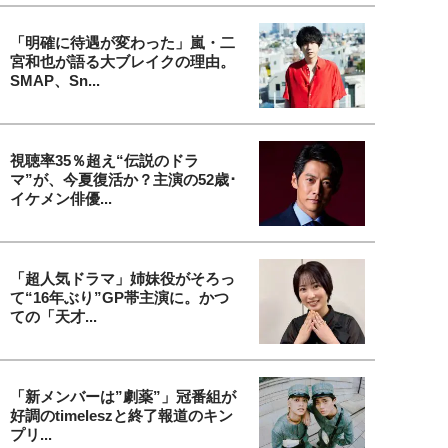
「明確に待遇が変わった」嵐・二
宮和也が語る大ブレイクの理由。
SMAP、Sn...
視聴率35％超え“伝説のドラ
マ”が、今夏復活か？主演の52歳･
イケメン俳優...
「超人気ドラマ」姉妹役がそろっ
て“16年ぶり”GP帯主演に。かつ
ての「天才...
「新メンバーは”劇薬”」冠番組が
好調のtimeleszと終了報道のキン
プリ...