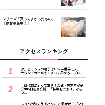
シリーズ「買ってよかったもの」
【絶賛更新中！】
アクセスランキング
1
ダルビッシュの息子は182cm世界モデル！
ラウンドガールやミスコン美女も…プロ...
「ほぼ自炊」って驚き！女優・黒木華が献
2
立365日を全公開、「特製おにぎり」から
マ...
スタバの強力ライバルに？ 若者が「ゴンチ