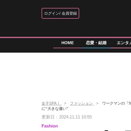
ログイン
会員登録
HOME
恋愛・結婚
エンタ
女子SPA！
ファッション
ワークマンの「
に“大きな違い”
更新日：2024.11.11 10:55
Fashion