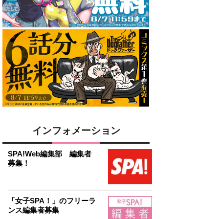
インフォメーション
SPA!Web編集部 編集者
募集！
「女子SPA！」のフリーラ
ンス編集者募集