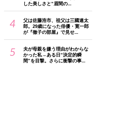
した美しさと“眉間の...
4
父は佐藤浩市、祖父は三國連太
郎。29歳になった俳優・寛一郎
が『徹子の部屋』で見せ...
5
夫が母親を嫌う理由がわからな
かった私→ある日“決定的瞬
間”を目撃。さらに衝撃の事...