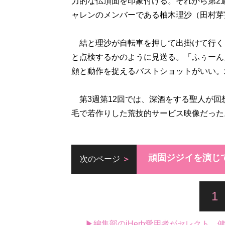
力的な仏頂面を印象付ける。それから第2
ャレンのメンバーである柚木理沙（田村芽
結と理沙が自転車を押して出掛けて行く
と点検するかのように見送る。「ふぅーん
顔と動作を捉えるバストショットがいい。
第3週第12回では、深酒をする聖人が回
毛で若作りした荒技的サービス映像だった
頑固ジジイを演じ
次のページ
1
▶編集部のiHerb愛用者がセレクト