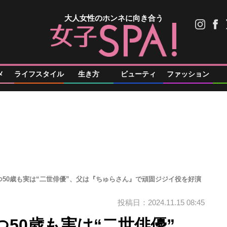
大人女性のホンネに向き合う
メ
ライフスタイル
生き方
ビューティ
ファッション
50歳も実は“二世俳優”、父は『ちゅらさん』で頑固ジジイ役を好演
投稿日：2024.11.15 08:45
50歳も実は“二世俳優”、