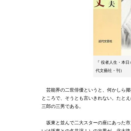
『 役者人生・本
代文藝社・刊）
芸能界の二世俳優というと、何かしら揶
ところで、そうとも言いきれない。たとえ
三郎の三男である。
坂東と並んで二大スターの座にあった市川
いは坂東との名共演！）の次男が、北大路