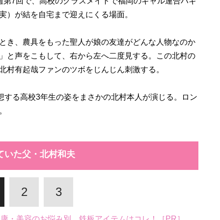
週第7回で、高校のクラスメイトで福岡のギャル連合ハギ
実）が結を自宅まで迎えにくる場面。
とき、農具をもった聖人が娘の友達がどんな人物なのか
」と声をこもして、右から左へ二度見する。この北村の
北村有起哉ファンのツボをじんじん刺激する。
想する高校3年生の姿をまさかの北村本人が演じる。ロン
。
ていた父・北村和夫
2
3
。健康・美容のお悩み別、鉄板アイテムはコレ！［PR］