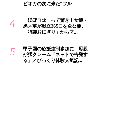
ピオカの次に来た“フル...
4
「ほぼ自炊」って驚き！女優・
黒木華が献立365日を全公開、
「特製おにぎり」からマ...
5
甲子園の応援強制参加に、母親
が猛クレーム「ネットで告発す
る」／びっくり体験人気記...