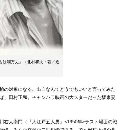
日も波瀾万丈』（北村和夫・著／近
揄の対象になる。出自なんてどうでもいいと言ってみた
ば、田村正和。チャンバラ映画の大スターだった坂東妻
右太衛門（『大江戸五人男』<1950年>ラスト場面の戦
欣也。みんな立派な二世俳優である。でも田村正和や北