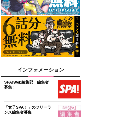
インフォメーション
SPA!Web編集部 編集者
募集！
「女子SPA！」のフリーラ
ンス編集者募集