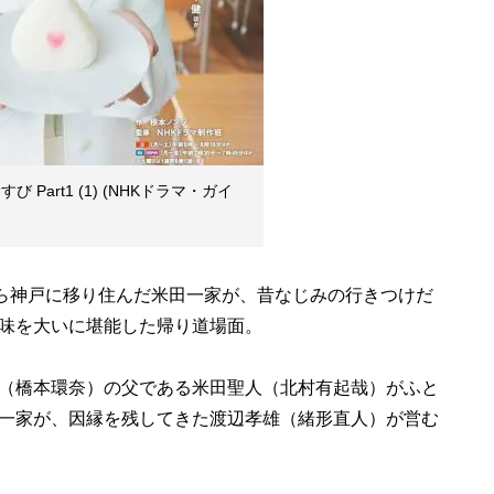
 Part1 (1) (NHKドラマ・ガイ
から神戸に移り住んだ米田一家が、昔なじみの行きつけだ
味を大いに堪能した帰り道場面。
（橋本環奈）の父である米田聖人（北村有起哉）がふと
一家が、因縁を残してきた渡辺孝雄（緒形直人）が営む