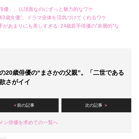
歳俳優」、仏頂面なのにずっと魅力的なワケ
63歳女優”。ドラマ全体を活気づけてくれるワケ
あまりにも美しすぎる...24歳若手俳優の“表層的”な
の20歳俳優の“まさかの父親”。「二世である
欲さがイイ
前の記事
次の記事
メン俳優を求めての一覧へ