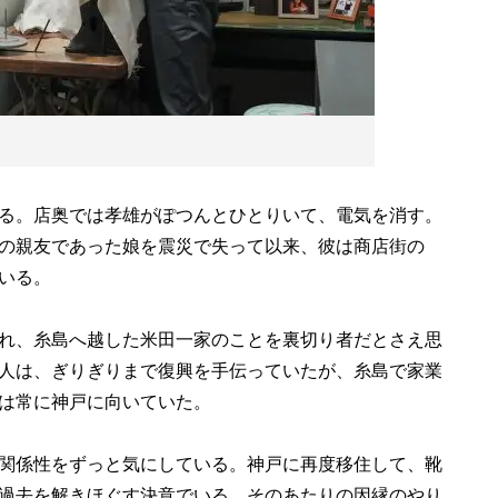
る。店奥では孝雄がぽつんとひとりいて、電気を消す。
の親友であった娘を震災で失って以来、彼は商店街の
いる。
れ、糸島へ越した米田一家のことを裏切り者だとさえ思
人は、ぎりぎりまで復興を手伝っていたが、糸島で家業
は常に神戸に向いていた。
関係性をずっと気にしている。神戸に再度移住して、靴
過去を解きほぐす決意でいる。そのあたりの因縁のやり