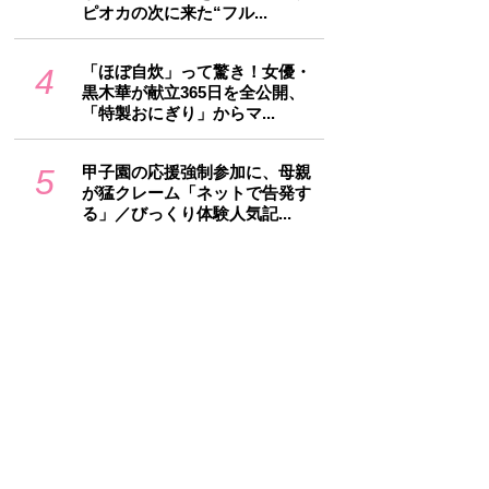
ピオカの次に来た“フル...
4
「ほぼ自炊」って驚き！女優・
黒木華が献立365日を全公開、
「特製おにぎり」からマ...
5
甲子園の応援強制参加に、母親
が猛クレーム「ネットで告発す
る」／びっくり体験人気記...