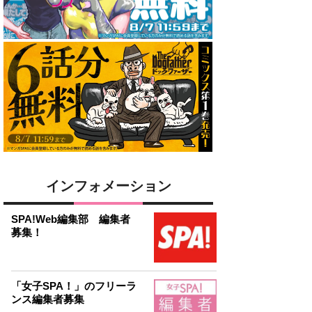
インフォメーション
SPA!Web編集部 編集者
募集！
「女子SPA！」のフリーラ
ンス編集者募集