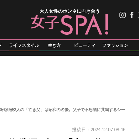
大人女性のホンネに向き合う
メ
ライフスタイル
生き方
ビューティ
ファッション
50代俳優2人の「亡き父」は昭和の名優。父子で不思議に共鳴するシー
投稿日：2024.12.07 08:46