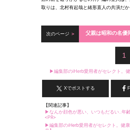
取りは、北村有起哉と緒形直人の共演だか
父親は昭和の名優
次のページ
1
▶編集部のiHerb愛用者がセレクト
Xでポストする
【関連記事】
▶なんか顔色が悪い、いつもだるい...年
<PR>
▶編集部のiHerb愛用者がセレクト。健