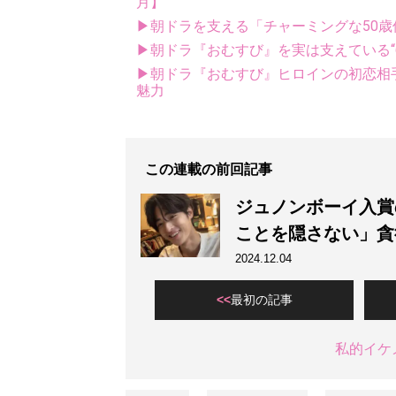
月】
▶朝ドラを支える「チャーミングな50
▶朝ドラ『おむすび』を実は支えている“
▶朝ドラ『おむすび』ヒロインの初恋相手が
魅力
この連載の前回記事
ジュノンボーイ入賞
ことを隠さない」貪
2024.12.04
最初の記事
私的イケ