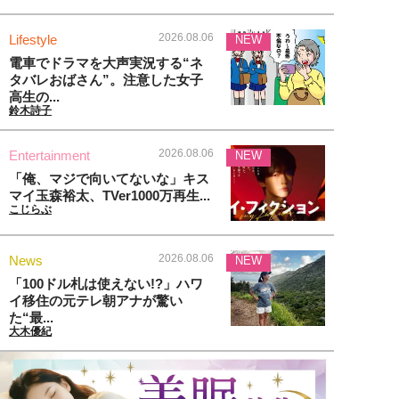
2026.08.06
Lifestyle
NEW
電車でドラマを大声実況する“ネ
タバレおばさん”。注意した女子
高生の...
鈴木詩子
2026.08.06
Entertainment
NEW
「俺、マジで向いてないな」キス
マイ玉森裕太、TVer1000万再生...
こじらぶ
2026.08.06
News
NEW
「100ドル札は使えない!?」ハワ
イ移住の元テレ朝アナが驚い
た“最...
大木優紀