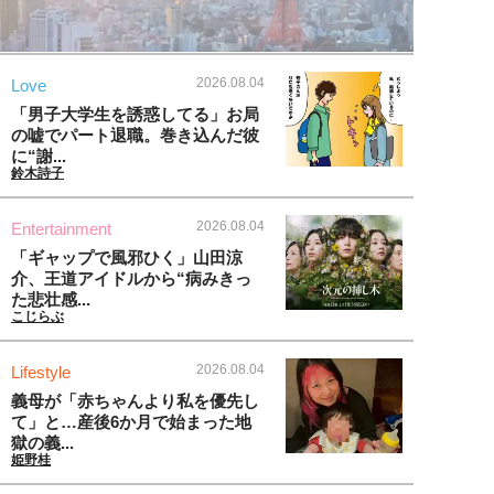
2026.08.04
Love
「男子大学生を誘惑してる」お局
の嘘でパート退職。巻き込んだ彼
に“謝...
鈴木詩子
2026.08.04
Entertainment
「ギャップで風邪ひく」山田涼
介、王道アイドルから“病みきっ
た悲壮感...
こじらぶ
2026.08.04
Lifestyle
義母が「赤ちゃんより私を優先し
て」と…産後6か月で始まった地
獄の義...
姫野桂