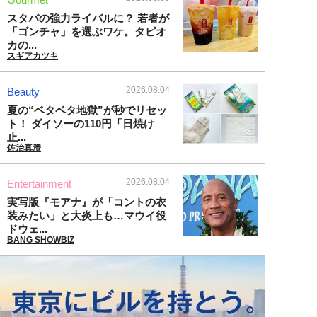
スタバの強力ライバルに？ 若者が
「ゴンチャ」を選ぶワケ。タピオ
カの...
スギアカツキ
2026.08.04
Beauty
夏の“ベタベタ地獄”が秒でリセッ
ト！ ダイソーの110円「日焼け
止...
佐治真澄
2026.08.04
Entertainment
実写版『モアナ』が「コントの衣
装みたい」と大炎上も…マウイ役
ドウェ...
BANG SHOWBIZ