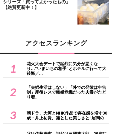
シリーズ「買ってよかったもの」
【絶賛更新中！】
アクセスランキング
花火大会デートで猛烈に気分が悪くな
1
り…“いまいちの相手”とホテルに行って大
後悔／...
「夫婦生活はしない」「外での発散は申告
2
制」産後レスで離婚危機だった夫婦がたど
り着...
3
朝ドラ、大河とNHK作品で存在感を増す30
歳・井上祐貴。凛とした美しさと“眉間の...
父は佐藤浩市、祖父は三國連太郎。29歳に