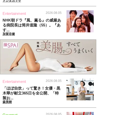
トシタカマサ
2026.08.05
Entertainment
NHK朝ドラ『風、薫る』の威厳あ
る病院長は筒井道隆（55）。『あ
す...
加賀谷健
2026.08.05
Entertainment
「ほぼ自炊」って驚き！女優・黒
木華が献立365日を全公開、「特
製お...
森美樹
2026.08.05
Gourmet