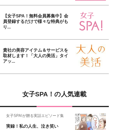
【女子SPA！無料会員募集中】会
員登録するだけで様々な特典がも
り...
貴社の美容アイテム＆サービスを
取材します！「大人の美活」タイ
アッ...
女子SPA！の人気連載
女子SPA!が贈る実話エピソード集
実録！私の人生、泣き笑い