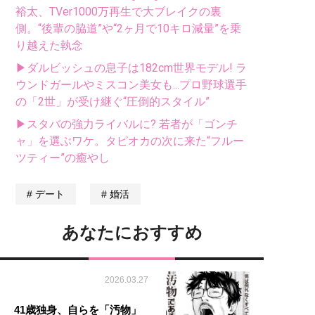
裕太、TVer1000万再生で大ブレイクの裏
側。“後輩の脇道”や“2ヶ月で10キロ減量”を乗
り越えた執念
▶ダルビッシュの息子は182cm世界モデル! ラ
ウンドガールやミスコン美女も...プロ野球選手
の「2世」が受け継ぐ“圧倒的スタイル”
▶スタバの強力ライバルに? 若者が「ゴンチ
ャ」を選ぶワケ。タピオカの次に来た“フルー
ツティー”の癒やし
デート
婚活
あなたにおすすめ
2026.03.27
41歳独身、自らを「汚物」