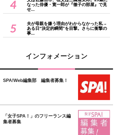
4
なった俳優・寛一郎が『徹子の部屋』で見
せ...
夫が母親を嫌う理由がわからなかった私→
5
ある日“決定的瞬間”を目撃。さらに衝撃の
事...
インフォメーション
SPA!Web編集部 編集者募集！
「女子SPA！」のフリーランス編
集者募集