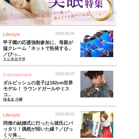
2026.08.06
Lifestyle
甲子園の応援強制参加に、母親が
猛クレーム「ネットで告発する」
／びっ...
トシタカマサ
2026.08.05
Entertainment
ダルビッシュの息子は182cm世界
モデル！ ラウンドガールやミス
コ...
ゆるま 小林
2026.08.05
Lifestyle
同僚の結婚式に行ったら彼氏にバ
ッタリ！偶然が招いた縁？／びっ
くり体...