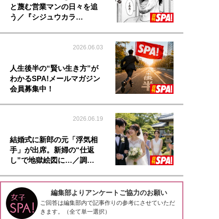
と蔑む営業マンの日々を追
う／『シジュウカラ…
2026.06.03
人生後半の“賢い生き方”が
わかるSPA!メールマガジン
会員募集中！
2026.06.19
結婚式に新郎の元「浮気相
手」が出席。新婦の“仕返
し”で地獄絵図に…／調…