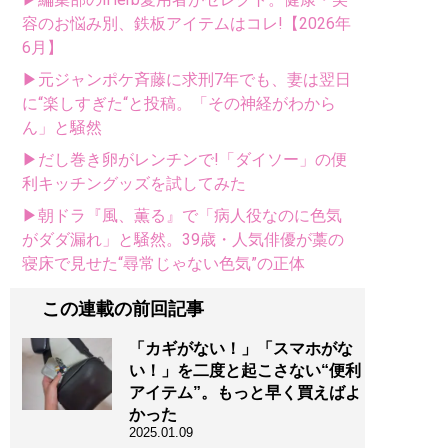
容のお悩み別、鉄板アイテムはコレ!【2026年
6月】
▶元ジャンポケ斉藤に求刑7年でも、妻は翌日
に“楽しすぎた“と投稿。「その神経がわから
ん」と騒然
▶だし巻き卵がレンチンで!「ダイソー」の便
利キッチングッズを試してみた
▶朝ドラ『風、薫る』で「病人役なのに色気
がダダ漏れ」と騒然。39歳・人気俳優が藁の
寝床で見せた“尋常じゃない色気”の正体
この連載の前回記事
「カギがない！」「スマホがな
い！」を二度と起こさない“便利
アイテム”。もっと早く買えばよ
かった
2025.01.09