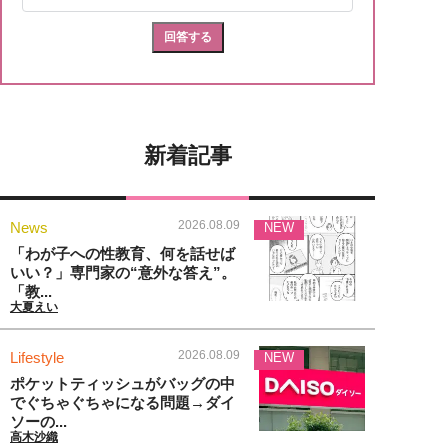
新着記事
2026.08.09
News
NEW
「わが子への性教育、何を話せば
いい？」専門家の“意外な答え”。
「教...
大夏えい
2026.08.09
Lifestyle
NEW
ポケットティッシュがバッグの中
でぐちゃぐちゃになる問題→ダイ
ソーの...
高木沙織