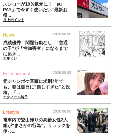
スシローが10％還元に！「au
PAY」で今すぐ使いたい“最新お
得...
井上ポイント
2026.08.08
News
成績優秀、問題行動なし…“普通
の子”が「性加害者」になるまで
に起き...
大夏えい
2026.08.08
Entertainment
元ジャンポケ斉藤に求刑7年で
も、妻は翌日に“楽しすぎた“と投
稿。「...
エタノール純子
2026.08.08
Lifestyle
電車内で登山帰りの高齢女性2人
組が“まさかの行為”。リュックを
使っ...