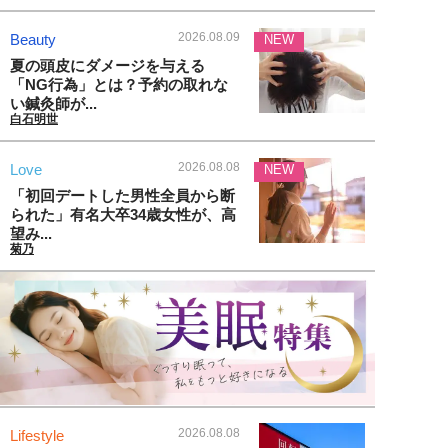
2026.08.09
Beauty
NEW
夏の頭皮にダメージを与える
「NG行為」とは？予約の取れな
い鍼灸師が...
白石明世
2026.08.08
Love
NEW
「初回デートした男性全員から断
られた」有名大卒34歳女性が、高
望み...
菊乃
2026.08.08
Lifestyle