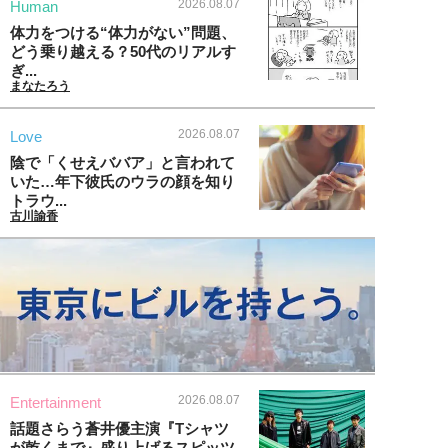
2026.08.07
Human
体力をつける“体力がない”問題、
どう乗り越える？50代のリアルす
ぎ...
まなたろう
2026.08.07
Love
陰で「くせえババア」と言われて
いた…年下彼氏のウラの顔を知り
トラウ...
古川諭香
2026.08.07
Entertainment
話題さらう蒼井優主演『Tシャツ
が乾くまで』盛り上げるスピッツ