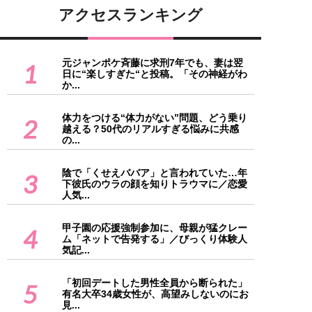
アクセスランキング
元ジャンポケ斉藤に求刑7年でも、妻は翌
1
日に“楽しすぎた“と投稿。「その神経がわ
か...
体力をつける“体力がない”問題、どう乗り
2
越える？50代のリアルすぎる悩みに共感
の...
陰で「くせえババア」と言われていた…年
3
下彼氏のウラの顔を知りトラウマに／恋愛
人気...
甲子園の応援強制参加に、母親が猛クレー
4
ム「ネットで告発する」／びっくり体験人
気記...
「初回デートした男性全員から断られた」
5
有名大卒34歳女性が、高望みしないのにお
見...