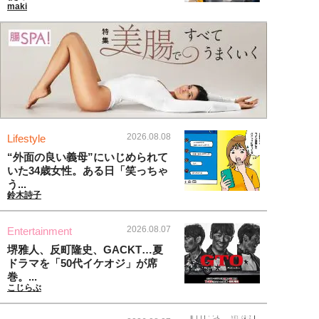
maki
2026.08.08
Lifestyle
“外面の良い義母”にいじめられて
いた34歳女性。ある日「笑っちゃ
う...
鈴木詩子
2026.08.07
Entertainment
堺雅人、反町隆史、GACKT…夏
ドラマを「50代イケオジ」が席
巻。...
こじらぶ