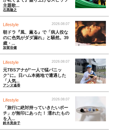
主題歌...
石黒隆之
2026.08.07
Lifestyle
朝ドラ『風、薫る』で「病人役な
のに色気がダダ漏れ」と騒然。39
歳・...
加賀谷健
2026.08.07
Lifestyle
元TBSアナが“一人で猛パニッ
ク”に。日ハム本拠地で遭遇した
「人気...
アンヌ遙香
2026.08.07
Lifestyle
「旅行に絶対持っていきたいポー
チ」が無印にあった！ 濡れたもの
を入...
鈴木美奈子