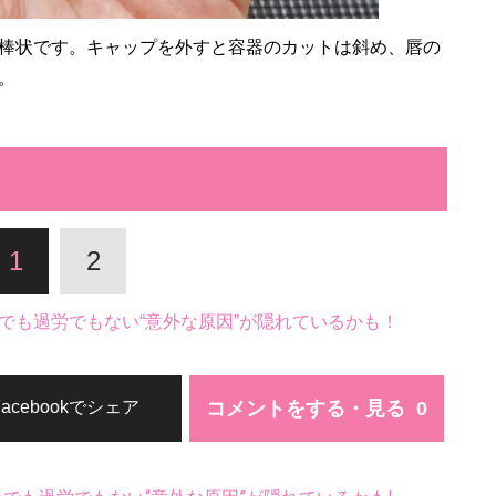
棒状です。キャップを外すと容器のカットは斜め、唇の
。
1
2
でも過労でもない“意外な原因”が隠れているかも！
コメントをする・見る
Facebookでシェア