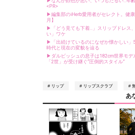
▶なんか顔色が悪い、いつもだるい...年
<PR>
▶編集部のiHerb愛用者がセレクト。健
月】
▶「どう見ても下着...」スリップドレ
い」ワケ
▶「出続けているのになぜか懐かしい」5
時代と現在の変貌を辿る
▶ダルビッシュの息子は182cm世界モデ
「2世」が受け継ぐ“圧倒的スタイル”
リップ
リップスクラブ
あ