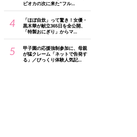
ピオカの次に来た“フル...
4
「ほぼ自炊」って驚き！女優・
黒木華が献立365日を全公開、
「特製おにぎり」からマ...
5
甲子園の応援強制参加に、母親
が猛クレーム「ネットで告発す
る」／びっくり体験人気記...