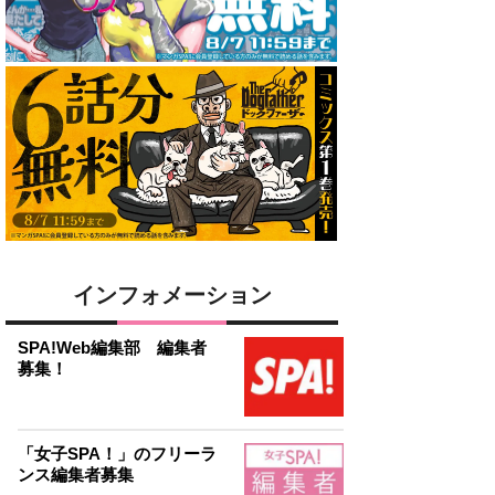
インフォメーション
SPA!Web編集部 編集者
募集！
「女子SPA！」のフリーラ
ンス編集者募集