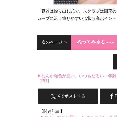
容器は繰り出し式で、スクラブは固形の
カーブに沿う塗りやすい形状も高ポイント
ぬってみると……
次のページ
▶なんか顔色が悪い、いつもだるい…年齢
［PR］
Xでポストする
【関連記事】