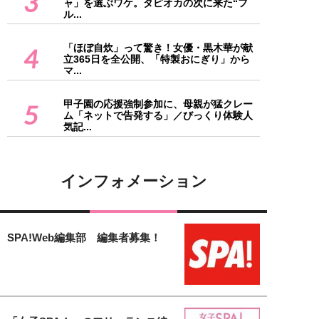
3
ャ」を選ぶワケ。タピオカの次に来た“フ
ル...
「ほぼ自炊」って驚き！女優・黒木華が献
4
立365日を全公開、「特製おにぎり」から
マ...
甲子園の応援強制参加に、母親が猛クレー
5
ム「ネットで告発する」／びっくり体験人
気記...
インフォメーション
SPA!Web編集部 編集者募集！