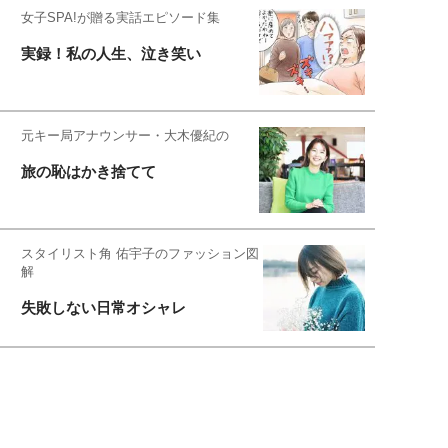
女子SPA!が贈る実話エピソード集
実録！私の人生、泣き笑い
元キー局アナウンサー・大木優紀の
旅の恥はかき捨てて
スタイリスト角 佑宇子のファッション図
解
失敗しない日常オシャレ
元『渡鬼』子役・宇野なおみの
話そ、お茶しよっ元気出そ