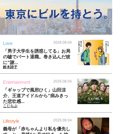
2026.08.04
Love
「男子大学生を誘惑してる」お局
の嘘でパート退職。巻き込んだ彼
に“謝...
鈴木詩子
2026.08.04
Entertainment
「ギャップで風邪ひく」山田涼
介、王道アイドルから“病みきっ
た悲壮感...
こじらぶ
2026.08.04
Lifestyle
義母が「赤ちゃんより私を優先し