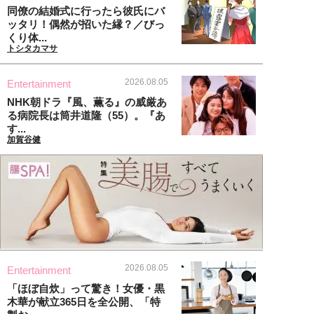
同僚の結婚式に行ったら彼氏にバ
ッタリ！偶然が招いた縁？／びっ
くり体...
トシタカマサ
2026.08.05
Entertainment
NHK朝ドラ『風、薫る』の威厳あ
る病院長は筒井道隆（55）。『あ
す...
加賀谷健
2026.08.05
Entertainment
「ほぼ自炊」って驚き！女優・黒
木華が献立365日を全公開、「特