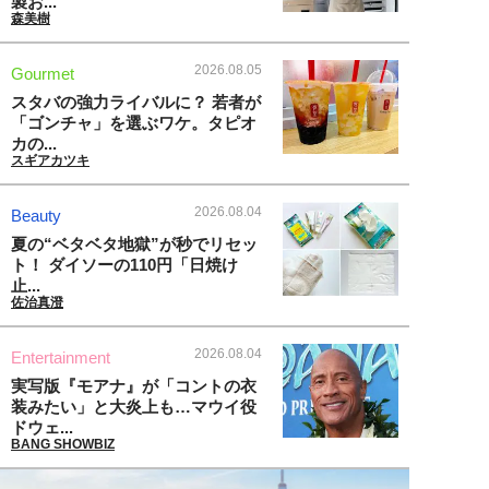
製お...
森美樹
2026.08.05
Gourmet
スタバの強力ライバルに？ 若者が
「ゴンチャ」を選ぶワケ。タピオ
カの...
スギアカツキ
2026.08.04
Beauty
夏の“ベタベタ地獄”が秒でリセッ
ト！ ダイソーの110円「日焼け
止...
佐治真澄
2026.08.04
Entertainment
実写版『モアナ』が「コントの衣
装みたい」と大炎上も…マウイ役
ドウェ...
BANG SHOWBIZ