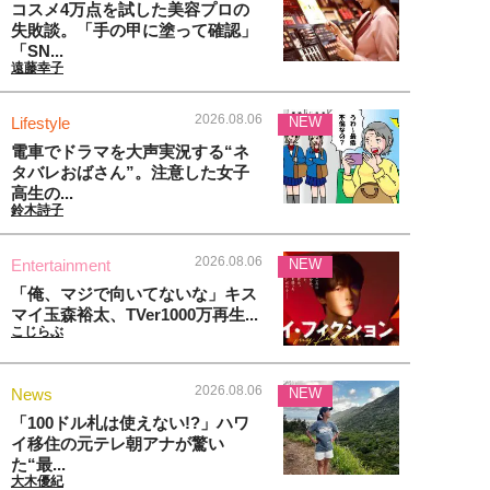
コスメ4万点を試した美容プロの
失敗談。「手の甲に塗って確認」
「SN...
遠藤幸子
2026.08.06
Lifestyle
NEW
電車でドラマを大声実況する“ネ
タバレおばさん”。注意した女子
高生の...
鈴木詩子
2026.08.06
Entertainment
NEW
「俺、マジで向いてないな」キス
マイ玉森裕太、TVer1000万再生...
こじらぶ
2026.08.06
News
NEW
「100ドル札は使えない!?」ハワ
イ移住の元テレ朝アナが驚い
た“最...
大木優紀