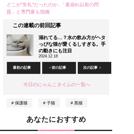
どこが“失礼”だったのか...「着崩れ以前の問
題」と専門家も指摘
この連載の前回記事
溺れてる…？水の飲み方がヘタ
っぴな猫が愛くるしすぎる。手
の動きにも注目
2024.12.18
最初の記事
前の記事
次の記事
今日のにゃんこタイムの一覧へ
保護猫
子猫
黒猫
あなたにおすすめ