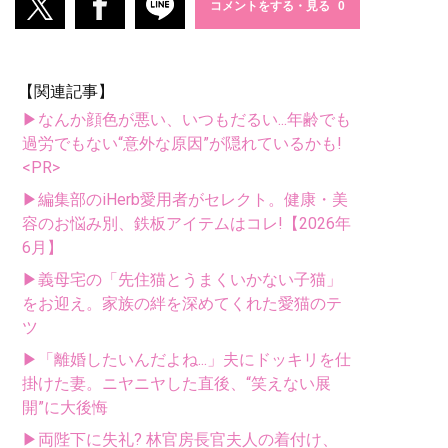
コメントをする・見る
【関連記事】
▶なんか顔色が悪い、いつもだるい...年齢でも
過労でもない“意外な原因”が隠れているかも!
<PR>
▶編集部のiHerb愛用者がセレクト。健康・美
容のお悩み別、鉄板アイテムはコレ!【2026年
6月】
▶義母宅の「先住猫とうまくいかない子猫」
をお迎え。家族の絆を深めてくれた愛猫のテ
ツ
▶「離婚したいんだよね...」夫にドッキリを仕
掛けた妻。ニヤニヤした直後、“笑えない展
開”に大後悔
▶両陛下に失礼? 林官房長官夫人の着付け、