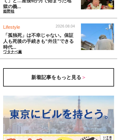
て」と…産後6か月で始まった地
獄の義...
姫野桂
2026.08.04
Lifestyle
「孤独死」は不幸じゃない。保証
人も死後の手続きも“外注”できる
時代...
ワタナベ薫
新着記事をもっと見る