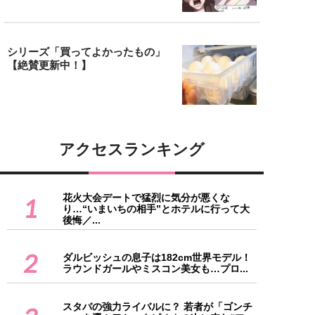
シリーズ「買ってよかったもの」
【絶賛更新中！】
アクセスランキング
花火大会デートで猛烈に気分が悪くな
1
り…“いまいちの相手”とホテルに行って大
後悔／...
2
ダルビッシュの息子は182cm世界モデル！
ラウンドガールやミスコン美女も…プロ...
スタバの強力ライバルに？ 若者が「ゴンチ