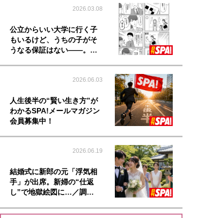
2026.03.08
公立からいい大学に行く子
もいるけど、うちの子がそ
うなる保証はない――。…
2026.06.03
人生後半の“賢い生き方”が
わかるSPA!メールマガジン
会員募集中！
2026.06.19
結婚式に新郎の元「浮気相
手」が出席。新婦の“仕返
し”で地獄絵図に…／調…