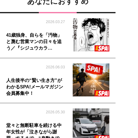
あなたにおすすめ
2026.03.27
41歳独身、自らを「汚物」
と蔑む営業マンの日々を追
う／『シジュウカラ…
2026.06.03
人生後半の“賢い生き方”が
わかるSPA!メールマガジン
会員募集中！
2026.05.30
堂々と無断駐車を続ける中
年女性が「泣きながら謝