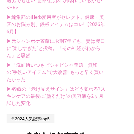
過労でもない“意外な原因”が隠れているかも!
<PR>
▶編集部のiHerb愛用者がセレクト。健康・美
容のお悩み別、鉄板アイテムはコレ!【2026年
6月】
▶元ジャンポケ斉藤に求刑7年でも、妻は翌日
に“楽しすぎた“と投稿。「その神経がわから
ん」と騒然
▶「洗面所いつもビシャビシャ問題」無印
の“手洗いアイテム”で大改善! もっと早く買い
たかった
▶49歳の「老け見えサイン」はどう変わる?ス
キンケアの最後に“塗るだけ”の美容液を2ヶ月
試した変化
2024人気記事top5