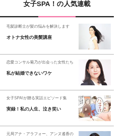
女子SPA！の人気連載
毛髪診断士が髪の悩みを解決します
オトナ女性の美髪講座
恋愛コンサル菊乃が出会った女性たち
私が結婚できないワケ
女子SPA!が贈る実話エピソード集
実録！私の人生、泣き笑い
元局アナ・アラフォー、アンヌ遙香の