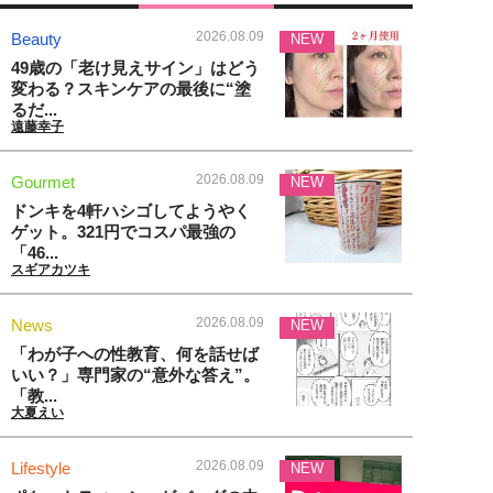
2026.08.09
Beauty
NEW
49歳の「老け見えサイン」はどう
変わる？スキンケアの最後に“塗
るだ...
遠藤幸子
2026.08.09
Gourmet
NEW
ドンキを4軒ハシゴしてようやく
ゲット。321円でコスパ最強の
「46...
スギアカツキ
2026.08.09
News
NEW
「わが子への性教育、何を話せば
いい？」専門家の“意外な答え”。
「教...
大夏えい
2026.08.09
Lifestyle
NEW