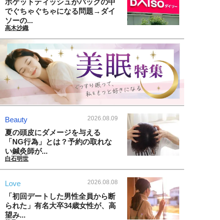
ポケットティッシュがバッグの中
でぐちゃぐちゃになる問題→ダイ
ソーの...
高木沙織
2026.08.09
Beauty
夏の頭皮にダメージを与える
「NG行為」とは？予約の取れな
い鍼灸師が...
白石明世
2026.08.08
Love
「初回デートした男性全員から断
られた」有名大卒34歳女性が、高
望み...