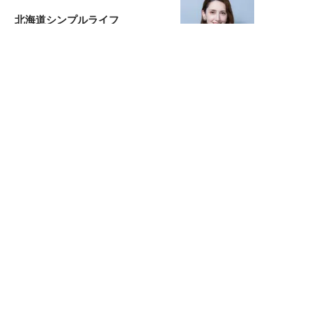
北海道シンプルライフ
元キー局アナウンサー・大木優紀の
旅の恥はかき捨てて
スタイリスト角 佑宇子のファッション図
解
失敗しない日常オシャレ
元『渡鬼』子役・宇野なおみの
話そ、お茶しよっ元気出そ