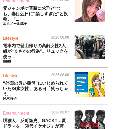
2026.08.08
Entertainment
元ジャンポケ斉藤に求刑7年で
も、妻は翌日に“楽しすぎた“と投
稿。「...
エタノール純子
2026.08.08
Lifestyle
電車内で登山帰りの高齢女性2人
組が“まさかの行為”。リュックを
使っ...
maki
2026.08.08
Lifestyle
“外面の良い義母”にいじめられて
いた34歳女性。ある日「笑っちゃ
う...
鈴木詩子
2026.08.07
Entertainment
堺雅人、反町隆史、GACKT…夏
ドラマを「50代イケオジ」が席