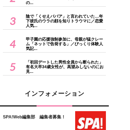
の...
陰で「くせえババア」と言われていた…年
3
下彼氏のウラの顔を知りトラウマに／恋愛
人気...
甲子園の応援強制参加に、母親が猛クレー
4
ム「ネットで告発する」／びっくり体験人
気記...
「初回デートした男性全員から断られた」
5
有名大卒34歳女性が、高望みしないのにお
見...
インフォメーション
SPA!Web編集部 編集者募集！