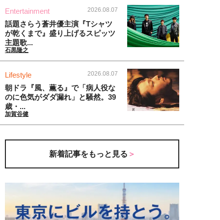
2026.08.07
Entertainment
話題さらう蒼井優主演『Tシャツ
が乾くまで』盛り上げるスピッツ
主題歌...
石黒隆之
2026.08.07
Lifestyle
朝ドラ『風、薫る』で「病人役な
のに色気がダダ漏れ」と騒然。39
歳・...
加賀谷健
新着記事をもっと見る