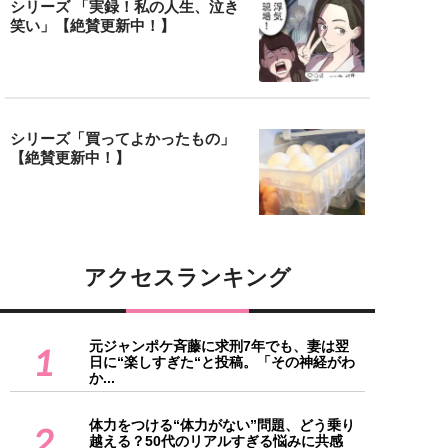
シリーズ 「実録！私の人生、泣き
笑い」【絶賛更新中！】
シリーズ「買ってよかったもの」
【絶賛更新中！】
アクセスランキング
元ジャンポケ斉藤に求刑7年でも、妻は翌
1
日に“楽しすぎた“と投稿。「その神経がわ
か...
体力をつける“体力がない”問題、どう乗り
2
越える？50代のリアルすぎる悩みに共感