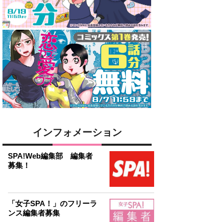
インフォメーション
SPA!Web編集部 編集者
募集！
「女子SPA！」のフリーラ
ンス編集者募集