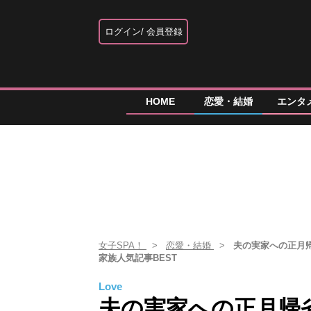
ログイン
会員登録
HOME
恋愛・結婚
エンタ
女子SPA！
恋愛・結婚
夫の実家への正月
家族人気記事BEST
Love
夫の実家への正月帰