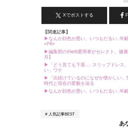
Xでポストする
【関連記事】
▶なんか顔色が悪い、いつもだるい...年
<PR>
▶編集部のiHerb愛用者がセレクト。健
月】
▶「どう見ても下着...」スリップドレ
い」ワケ
▶「出続けているのになぜか懐かしい」5
時代と現在の変貌を辿る
▶なんか顔色が悪い、いつもだるい...年
人気記事BEST
あ