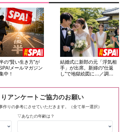
半の“賢い生き方”が
結婚式に新郎の元「浮気相
SPA!メールマガジン
手」が出席。新婦の“仕返
集中！
し”で地獄絵図に…／調…