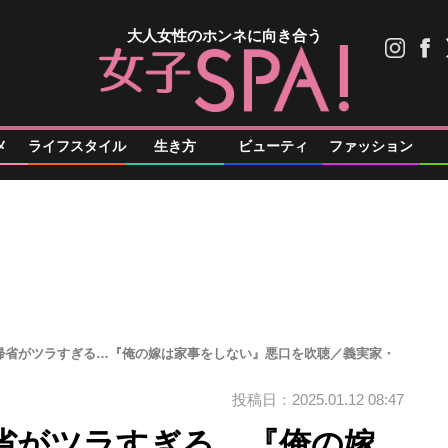
大人女性のホンネに向き合う
メ
ライフスタイル
生き方
ビューティ
ファッション
帰省がツラすぎる…『俺の嫁は家事をしない』悪口を吹聴／義実家・
投稿日：2025.01.12 08:47
省がツラすぎる…『俺の嫁