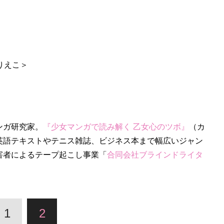
りえこ＞
ンガ研究家。
『少女マンガで読み解く 乙女心のツボ』
（カ
英語テキストやテニス雑誌、ビジネス本まで幅広いジャン
害者によるテープ起こし事業「
合同会社ブラインドライタ
1
2