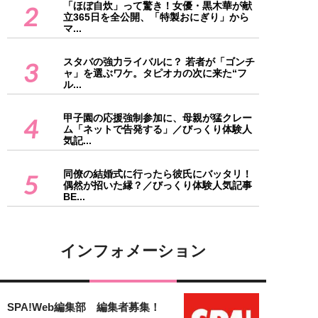
「ほぼ自炊」って驚き！女優・黒木華が献
2
立365日を全公開、「特製おにぎり」から
マ...
スタバの強力ライバルに？ 若者が「ゴンチ
3
ャ」を選ぶワケ。タピオカの次に来た“フ
ル...
甲子園の応援強制参加に、母親が猛クレー
4
ム「ネットで告発する」／びっくり体験人
気記...
同僚の結婚式に行ったら彼氏にバッタリ！
5
偶然が招いた縁？／びっくり体験人気記事
BE...
インフォメーション
SPA!Web編集部 編集者募集！