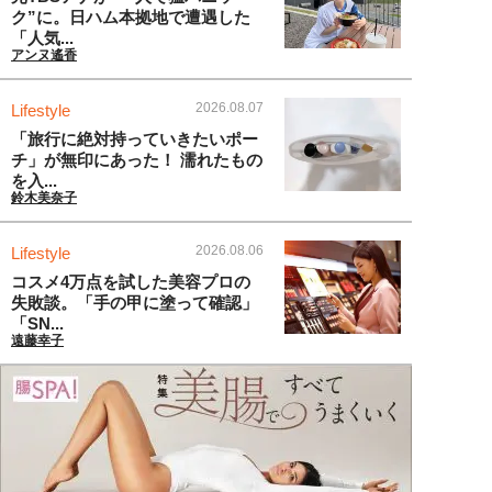
ク”に。日ハム本拠地で遭遇した
「人気...
アンヌ遙香
2026.08.07
Lifestyle
「旅行に絶対持っていきたいポー
チ」が無印にあった！ 濡れたもの
を入...
鈴木美奈子
2026.08.06
Lifestyle
コスメ4万点を試した美容プロの
失敗談。「手の甲に塗って確認」
「SN...
遠藤幸子