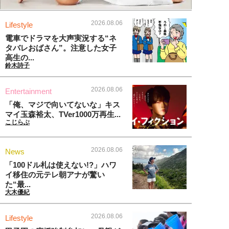
2026.08.06
Lifestyle
電車でドラマを大声実況する“ネ
タバレおばさん”。注意した女子
高生の...
鈴木詩子
2026.08.06
Entertainment
「俺、マジで向いてないな」キス
マイ玉森裕太、TVer1000万再生...
こじらぶ
2026.08.06
News
「100ドル札は使えない!?」ハワ
イ移住の元テレ朝アナが驚い
た“最...
大木優紀
2026.08.06
Lifestyle