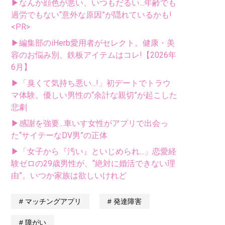
▶なんか顔色が悪い、いつもだるい...年齢でも
過労でもない“意外な原因”が隠れているかも!
<PR>
▶編集部のiHerb愛用者がセレクト。健康・美
容のお悩み別、鉄板アイテムはコレ!【2026年
6月】
▶「臭くて気持ち悪い...!」初デートでトラウ
マ体験。優しい男性の“余計な親切”が起こした
悲劇
▶感謝を強要...車いす女性がアプリで出会っ
た“サイテーなDV男”の正体
▶「女子から『汚い』といじめられ...」恋愛経
験ゼロの29歳男性が、“絶対に婚活できない理
由”。いつか家族は欲しいけれど
マッチングアプリ
発達障害
障がい