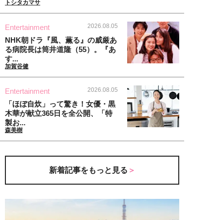
トシタカマサ
2026.08.05
Entertainment
NHK朝ドラ『風、薫る』の威厳あ
る病院長は筒井道隆（55）。『あ
す...
加賀谷健
2026.08.05
Entertainment
「ほぼ自炊」って驚き！女優・黒
木華が献立365日を全公開、「特
製お...
森美樹
新着記事をもっと見る