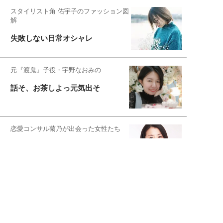
スタイリスト角 佑宇子のファッション図
解
失敗しない日常オシャレ
元『渡鬼』子役・宇野なおみの
話そ、お茶しよっ元気出そ
恋愛コンサル菊乃が出会った女性たち
私が結婚できないワケ
宇垣美里が映画への想いを綴る
宇垣美里の沼落ちシネマ