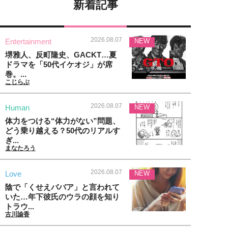
新着記事
2026.08.07
Entertainment
NEW
堺雅人、反町隆史、GACKT…夏
ドラマを「50代イケオジ」が席
巻。...
こじらぶ
2026.08.07
Human
NEW
体力をつける“体力がない”問題、
どう乗り越える？50代のリアルす
ぎ...
まなたろう
2026.08.07
Love
NEW
陰で「くせえババア」と言われて
いた…年下彼氏のウラの顔を知り
トラウ...
古川諭香