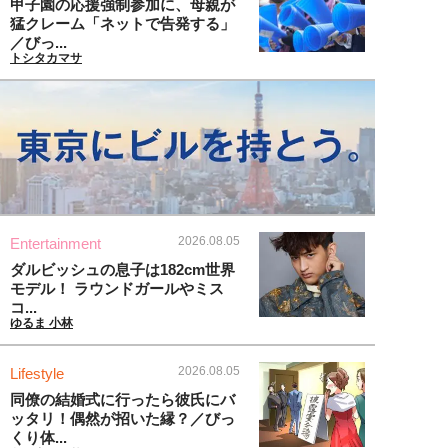
甲子園の応援強制参加に、母親が
猛クレーム「ネットで告発する」
／びっ...
トシタカマサ
2026.08.05
Entertainment
ダルビッシュの息子は182cm世界
モデル！ ラウンドガールやミス
コ...
ゆるま 小林
2026.08.05
Lifestyle
同僚の結婚式に行ったら彼氏にバ
ッタリ！偶然が招いた縁？／びっ
くり体...