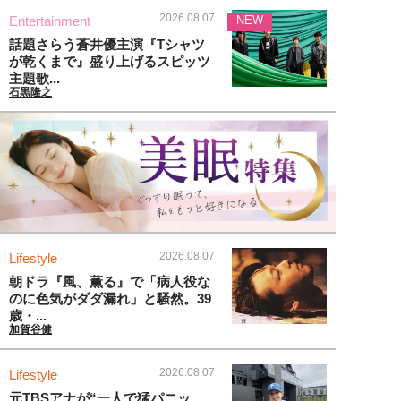
2026.08.07
Entertainment
NEW
話題さらう蒼井優主演『Tシャツ
が乾くまで』盛り上げるスピッツ
主題歌...
石黒隆之
2026.08.07
Lifestyle
朝ドラ『風、薫る』で「病人役な
のに色気がダダ漏れ」と騒然。39
歳・...
加賀谷健
2026.08.07
Lifestyle
元TBSアナが“一人で猛パニッ