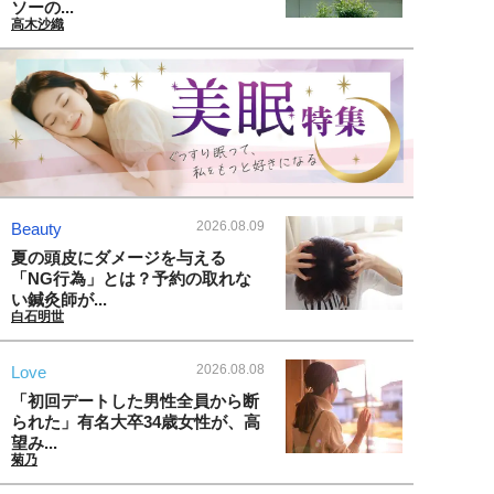
ソーの...
高木沙織
2026.08.09
Beauty
夏の頭皮にダメージを与える
「NG行為」とは？予約の取れな
い鍼灸師が...
白石明世
2026.08.08
Love
「初回デートした男性全員から断
られた」有名大卒34歳女性が、高
望み...
菊乃