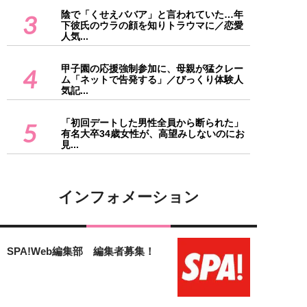
陰で「くせえババア」と言われていた…年
3
下彼氏のウラの顔を知りトラウマに／恋愛
人気...
甲子園の応援強制参加に、母親が猛クレー
4
ム「ネットで告発する」／びっくり体験人
気記...
「初回デートした男性全員から断られた」
5
有名大卒34歳女性が、高望みしないのにお
見...
インフォメーション
SPA!Web編集部 編集者募集！