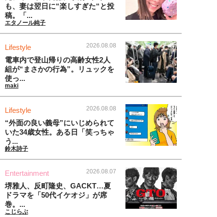
も、妻は翌日に“楽しすぎた“と投
稿。「...
エタノール純子
2026.08.08
Lifestyle
電車内で登山帰りの高齢女性2人
組が“まさかの行為”。リュックを
使っ...
maki
2026.08.08
Lifestyle
“外面の良い義母”にいじめられて
いた34歳女性。ある日「笑っちゃ
う...
鈴木詩子
2026.08.07
Entertainment
堺雅人、反町隆史、GACKT…夏
ドラマを「50代イケオジ」が席
巻。...
こじらぶ