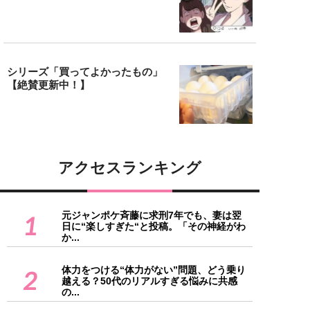
シリーズ「買ってよかったもの」
【絶賛更新中！】
アクセスランキング
元ジャンポケ斉藤に求刑7年でも、妻は翌
1
日に“楽しすぎた“と投稿。「その神経がわ
か...
体力をつける“体力がない”問題、どう乗り
2
越える？50代のリアルすぎる悩みに共感
の...