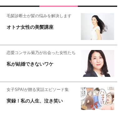
毛髪診断士が髪の悩みを解決します
オトナ女性の美髪講座
恋愛コンサル菊乃が出会った女性たち
私が結婚できないワケ
女子SPA!が贈る実話エピソード集
実録！私の人生、泣き笑い
元局アナ・アラフォー、アンヌ遙香の
北海道シンプルライフ