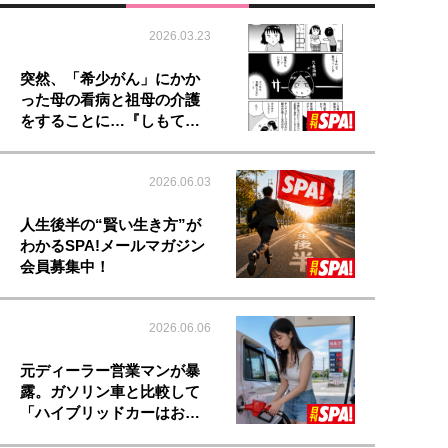
2026.03.23
突然、「希少がん」にかか
った母の看病と祖母の介護
をすることに…『しもて…
2026.06.03
人生後半の“賢い生き方”が
わかるSPA!メールマガジン
会員募集中！
2026.06.06
元ディーラー営業マンが暴
露。ガソリン車と比較して
「ハイブリッドカーはお…