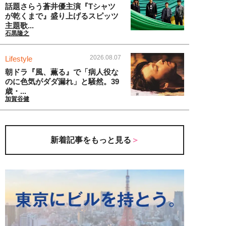
話題さらう蒼井優主演『Tシャツ
が乾くまで』盛り上げるスピッツ
主題歌...
石黒隆之
2026.08.07
Lifestyle
朝ドラ『風、薫る』で「病人役な
のに色気がダダ漏れ」と騒然。39
歳・...
加賀谷健
新着記事をもっと見る