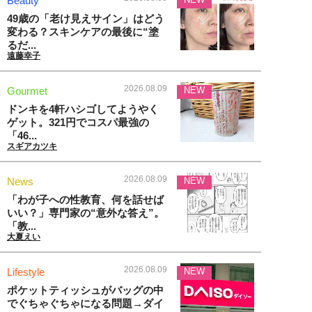
Beauty
49歳の「老け見えサイン」はどう
変わる？スキンケアの最後に“塗
るだ...
遠藤幸子
2026.08.09
Gourmet
NEW
ドンキを4軒ハシゴしてようやく
ゲット。321円でコスパ最強の
「46...
スギアカツキ
2026.08.09
News
NEW
「わが子への性教育、何を話せば
いい？」専門家の“意外な答え”。
「教...
大夏えい
2026.08.09
Lifestyle
NEW
ポケットティッシュがバッグの中
でぐちゃぐちゃになる問題→ダイ