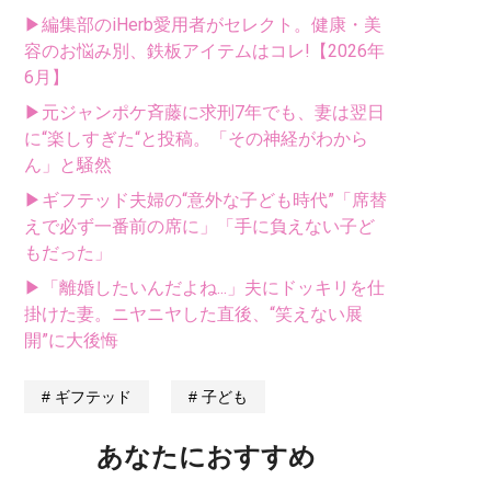
▶編集部のiHerb愛用者がセレクト。健康・美
容のお悩み別、鉄板アイテムはコレ!【2026年
6月】
▶元ジャンポケ斉藤に求刑7年でも、妻は翌日
に“楽しすぎた“と投稿。「その神経がわから
ん」と騒然
▶ギフテッド夫婦の“意外な子ども時代”「席替
えで必ず一番前の席に」「手に負えない子ど
もだった」
▶「離婚したいんだよね...」夫にドッキリを仕
掛けた妻。ニヤニヤした直後、“笑えない展
開”に大後悔
ギフテッド
子ども
あなたにおすすめ