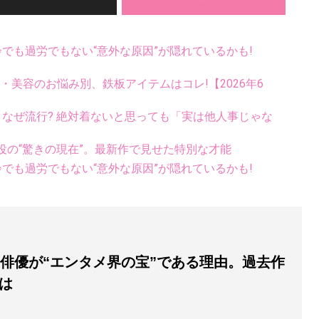
齢でも過労でもない“意外な原因”が隠れているかも!
康・美容のお悩み別、鉄板アイテムはコレ!【2026年6
ス、なぜ流行? 絶対着ないと思っても「実は他人事じゃな
役の“驚きの現在”。最新作で見せた特別な才能
齢でも過労でもない“意外な原因”が隠れているかも!
歳俳優が“エンタメ界の宝”である理由。過去作
は