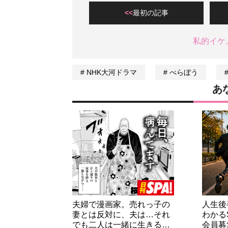
最初の記事
私的イケ
NHK大河ドラマ
べらぼう
あ
夫婦で漫画家。売れっ子の
人生後
妻とは反対に、夫は…それ
わかる
でも二人は一緒に生きる…
会員募