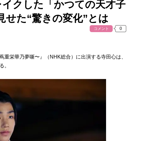
レイクした「かつての天才子
見せた“驚きの変化”とは
コメント
重栄華乃夢噺〜』（NHK総合）に出演する寺田心は、
る。