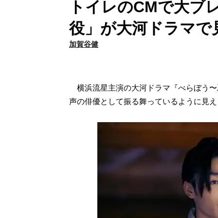
トイレのCMで大ブ
役」が大河ドラマで
加賀谷健
横浜流星主演の大河ドラマ『べらぼう〜蔦
声の俳優として振る舞っているように見え