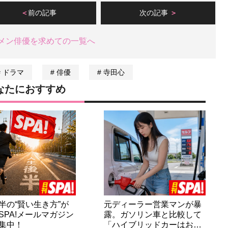
前の記事
次の記事
メン俳優を求めての一覧へ
ドラマ
俳優
寺田心
なたにおすすめ
半の“賢い生き方”が
元ディーラー営業マンが暴
SPA!メールマガジン
露。ガソリン車と比較して
集中！
「ハイブリッドカーはお…