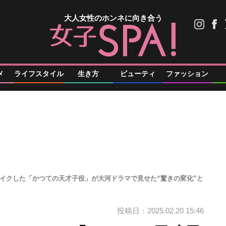
大人女性のホンネに向き合う
メ
ライフスタイル
生き方
ビューティ
ファッション
レイクした「かつての天才子役」が大河ドラマで見せた“驚きの変化”と
投稿日：2025.02.20 15:46