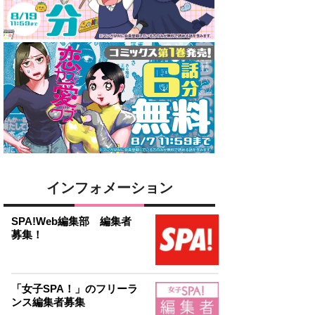
インフォメーション
SPA!Web編集部 編集者
募集！
「女子SPA！」のフリーラ
ンス編集者募集