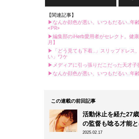
【関連記事】
▶なんか顔色が悪い、いつもだるい...年
<PR>
▶編集部のiHerb愛用者がセレクト。健
月】
▶「どう見ても下着...」スリップドレ
い」ワケ
▶メディアに引っ張りだこだった天才子
▶なんか顔色が悪い、いつもだるい...年
この連載の前回記事
活動休止を経た27
の監督も唸る才能と
2025.02.17