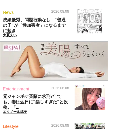
2026.08.08
News
成績優秀、問題行動なし…“普通
の子”が「性加害者」になるまで
に起き...
大夏えい
2026.08.08
Entertainment
元ジャンポケ斉藤に求刑7年で
も、妻は翌日に“楽しすぎた“と投
稿。「...
エタノール純子
2026.08.08
Lifestyle