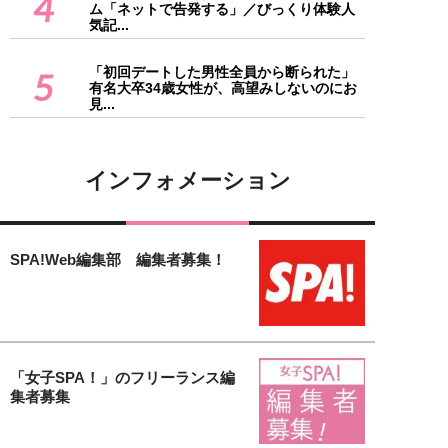
4
ム「ネットで告発する」／びっくり体験人
気記...
「初回デートした男性全員から断られた」
5
有名大卒34歳女性が、高望みしないのにお
見...
インフォメーション
SPA!Web編集部 編集者募集！
「女子SPA！」のフリーランス編
集者募集