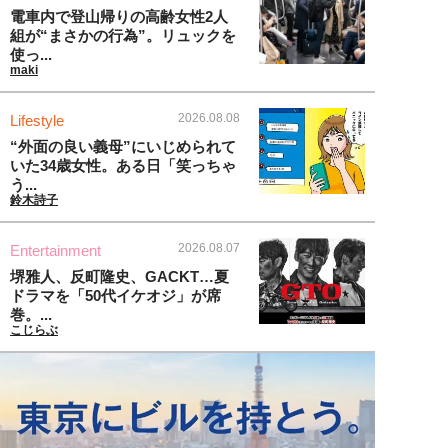
電車内で登山帰りの高齢女性2人
組が“まさかの行為”。リュックを
使っ...
maki
2026.08.08
Lifestyle
“外面の良い義母”にいじめられて
いた34歳女性。ある日「笑っちゃ
う...
鈴木詩子
2026.08.07
Entertainment
堺雅人、反町隆史、GACKT…夏
ドラマを「50代イケオジ」が席
巻。...
こじらぶ