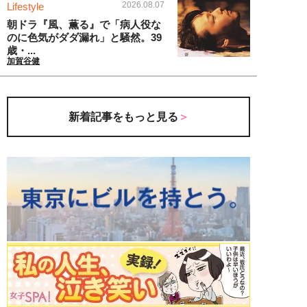
2026.08.07
Lifestyle
朝ドラ『風、薫る』で「病人役な
のに色気がダダ漏れ」と騒然。39
歳・...
加賀谷健
新着記事をもっと見る