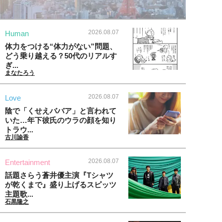
2026.08.07
Human
体力をつける“体力がない”問題、
どう乗り越える？50代のリアルす
ぎ...
まなたろう
2026.08.07
Love
陰で「くせえババア」と言われて
いた…年下彼氏のウラの顔を知り
トラウ...
古川諭香
2026.08.07
Entertainment
話題さらう蒼井優主演『Tシャツ
が乾くまで』盛り上げるスピッツ
主題歌...
石黒隆之