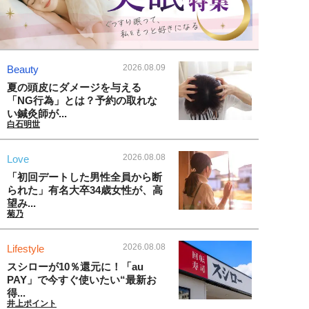
2026.08.09
Beauty
夏の頭皮にダメージを与える
「NG行為」とは？予約の取れな
い鍼灸師が...
白石明世
2026.08.08
Love
「初回デートした男性全員から断
られた」有名大卒34歳女性が、高
望み...
菊乃
2026.08.08
Lifestyle
スシローが10％還元に！「au
PAY」で今すぐ使いたい“最新お
得...
井上ポイント