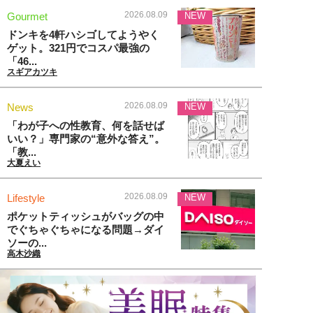
2026.08.09
Gourmet
NEW
ドンキを4軒ハシゴしてようやく
ゲット。321円でコスパ最強の
「46...
スギアカツキ
2026.08.09
News
NEW
「わが子への性教育、何を話せば
いい？」専門家の“意外な答え”。
「教...
大夏えい
2026.08.09
Lifestyle
NEW
ポケットティッシュがバッグの中
でぐちゃぐちゃになる問題→ダイ
ソーの...
高木沙織