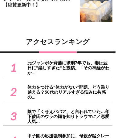
【絶賛更新中！】
アクセスランキング
元ジャンポケ斉藤に求刑7年でも、妻は翌
1
日に“楽しすぎた“と投稿。「その神経がわ
か...
体力をつける“体力がない”問題、どう乗り
2
越える？50代のリアルすぎる悩みに共感
の...
陰で「くせえババア」と言われていた…年
3
下彼氏のウラの顔を知りトラウマに／恋愛
人気...
甲子園の応援強制参加に、母親が猛クレー