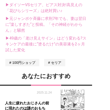
▶ダイソーVSセリア、ピアス対決!高見えの
「花びらシリーズ」は絶対買い♪
▶元ジャンポケ斉藤に求刑7年でも、妻は翌日
に“楽しすぎた“と投稿。「その神経がわから
ん」と騒然
▶49歳の「老け見えサイン」はどう変わる?ス
キンケアの最後に“塗るだけ”の美容液を2ヶ月
試した変化
100円ショップ
セリア
あなたにおすすめ
2025.11.24
人生に疲れたおじさんの前
に現れたのは謎のおもち