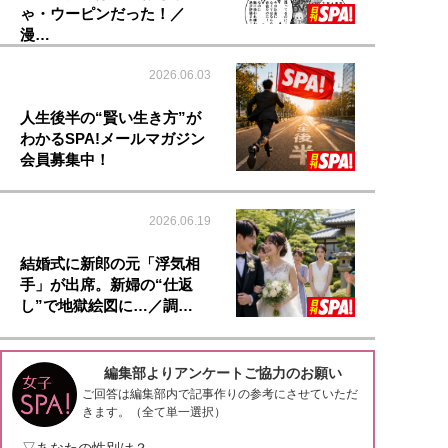
ゃ・ウーピンだった！／
漫…
2026.06.03
人生後半の“賢い生き方”が
わかるSPA!メールマガジン
会員募集中！
2026.06.19
結婚式に新郎の元「浮気相
手」が出席。新婦の“仕返
し”で地獄絵図に…／調…