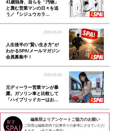
41歳独身、自らを「汚物」
と蔑む営業マンの日々を追
う／『シジュウカラ…
2026.06.03
人生後半の“賢い生き方”が
わかるSPA!メールマガジン
会員募集中！
2026.06.06
元ディーラー営業マンが暴
露。ガソリン車と比較して
「ハイブリッドカーはお…