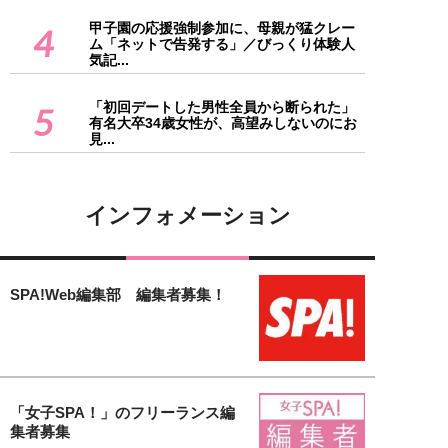
甲子園の応援強制参加に、母親が猛クレー
4
ム「ネットで告発する」／びっくり体験人
気記...
「初回デートした男性全員から断られた」
5
有名大卒34歳女性が、高望みしないのにお
見...
インフォメーション
SPA!Web編集部 編集者募集！
「女子SPA！」のフリーランス編
集者募集