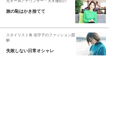
元キー局アナウンサー・大木優紀の
旅の恥はかき捨てて
スタイリスト角 佑宇子のファッション図
解
失敗しない日常オシャレ
元『渡鬼』子役・宇野なおみの
話そ、お茶しよっ元気出そ
宇垣美里が映画への想いを綴る
宇垣美里の沼落ちシネマ