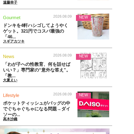
遠藤幸子
2026.08.09
Gourmet
NEW
ドンキを4軒ハシゴしてようやく
ゲット。321円でコスパ最強の
「46...
スギアカツキ
2026.08.09
News
NEW
「わが子への性教育、何を話せば
いい？」専門家の“意外な答え”。
「教...
大夏えい
2026.08.09
Lifestyle
NEW
ポケットティッシュがバッグの中
でぐちゃぐちゃになる問題→ダイ
ソーの...
高木沙織