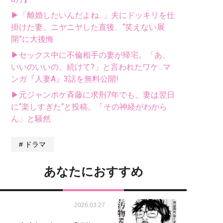
▶「離婚したいんだよね...」夫にドッキリを仕
掛けた妻。ニヤニヤした直後、“笑えない展
開”に大後悔
▶セックス中に不倫相手の妻が帰宅。「あ、
いいのいいの。続けて?」と言われたワケ...マ
ンガ『人妻A』3話を無料公開!
▶元ジャンポケ斉藤に求刑7年でも、妻は翌日
に“楽しすぎた“と投稿。「その神経がわから
ん」と騒然
ドラマ
あなたにおすすめ
2026.03.27