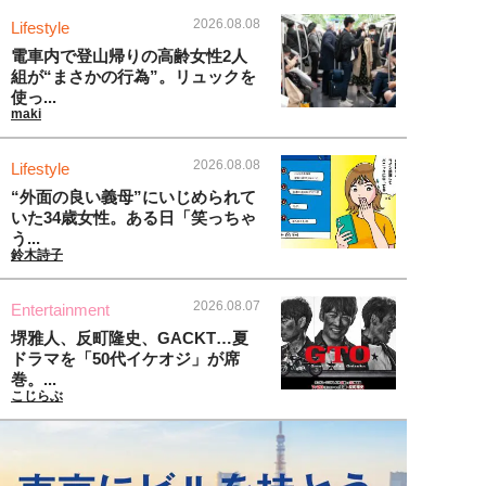
2026.08.08
Lifestyle
電車内で登山帰りの高齢女性2人
組が“まさかの行為”。リュックを
使っ...
maki
2026.08.08
Lifestyle
“外面の良い義母”にいじめられて
いた34歳女性。ある日「笑っちゃ
う...
鈴木詩子
2026.08.07
Entertainment
堺雅人、反町隆史、GACKT…夏
ドラマを「50代イケオジ」が席
巻。...
こじらぶ