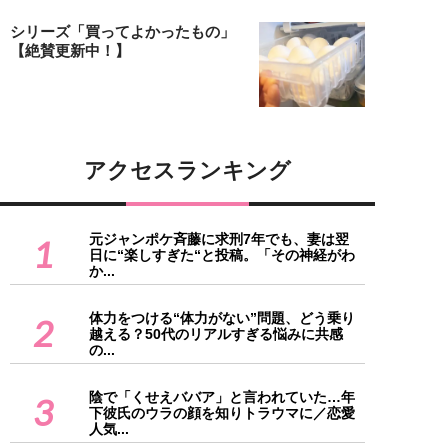
シリーズ「買ってよかったもの」
【絶賛更新中！】
アクセスランキング
元ジャンポケ斉藤に求刑7年でも、妻は翌
1
日に“楽しすぎた“と投稿。「その神経がわ
か...
体力をつける“体力がない”問題、どう乗り
2
越える？50代のリアルすぎる悩みに共感
の...
陰で「くせえババア」と言われていた…年
3
下彼氏のウラの顔を知りトラウマに／恋愛
人気...