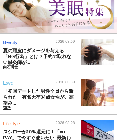
2026.08.09
Beauty
夏の頭皮にダメージを与える
「NG行為」とは？予約の取れな
い鍼灸師が...
白石明世
2026.08.08
Love
「初回デートした男性全員から断
られた」有名大卒34歳女性が、高
望み...
菊乃
2026.08.08
Lifestyle
スシローが10％還元に！「au
PAY」で今すぐ使いたい“最新お