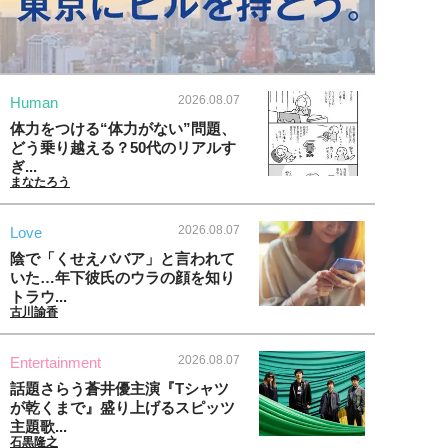
2026.08.07
Human
体力をつける“体力がない”問題、
どう乗り越える？50代のリアルす
ぎ...
まなたろう
2026.08.07
Love
陰で「くせえババア」と言われて
いた…年下彼氏のウラの顔を知り
トラウ...
古川諭香
2026.08.07
Entertainment
話題さらう蒼井優主演『Tシャツ
が乾くまで』盛り上げるスピッツ
主題歌...
石黒隆之