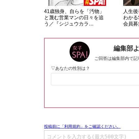
41歳独身、自らを「汚物」
人生後
と蔑む営業マンの日々を追
わかる
う／『シジュウカラ…
会員募