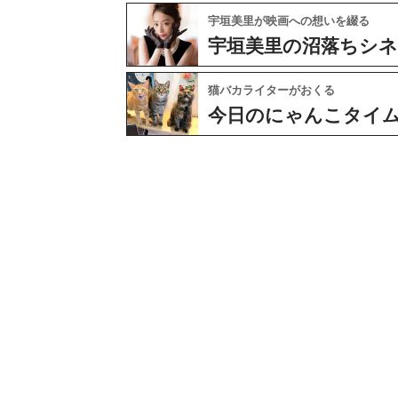
宇垣美里が映画への想いを綴る
宇垣美里の沼落ちシ
猫バカライターがおくる
今日のにゃんこタイ