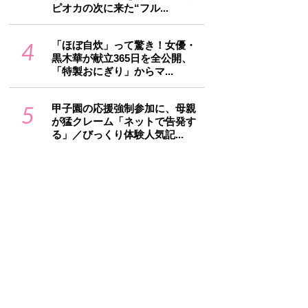
ピオカの次に来た“フル...
4
「ほぼ自炊」って驚き！女優・
黒木華が献立365日を全公開、
「特製おにぎり」からマ...
5
甲子園の応援強制参加に、母親
が猛クレーム「ネットで告発す
る」／びっくり体験人気記...