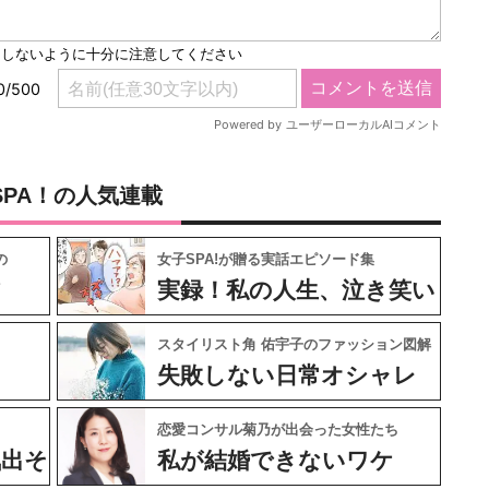
SPA！の人気連載
の
女子SPA!が贈る実話エピソード集
フ
実録！私の人生、泣き笑い
スタイリスト角 佑宇子のファッション図解
失敗しない日常オシャレ
恋愛コンサル菊乃が出会った女性たち
気出そ
私が結婚できないワケ