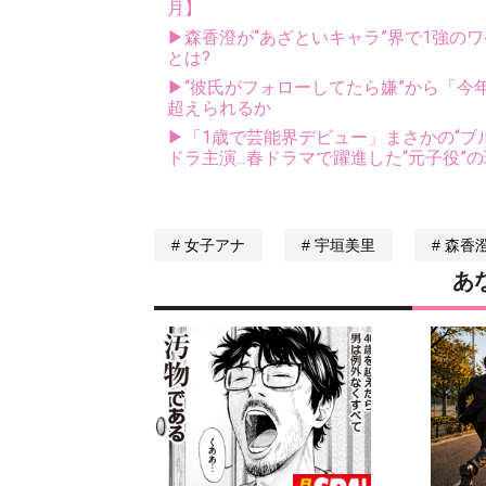
月】
▶森香澄が“あざといキャラ”界で1強の
とは?
▶“彼氏がフォローしてたら嫌”から「今
超えられるか
▶「1歳で芸能界デビュー」まさかの“ブ
ドラ主演...春ドラマで躍進した“元子役”
女子アナ
宇垣美里
森香
あ