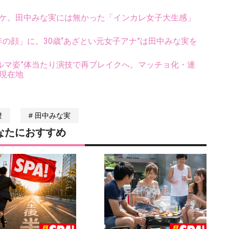
ワケ。田中みな実には無かった「インカレ女子大生感」
年の顔」に。30歳“あざとい元女子アナ”は田中みな実を
ルマ姿”体当たり演技で再ブレイクへ。マッチョ化・連
の現在地
澄
田中みな実
なたにおすすめ