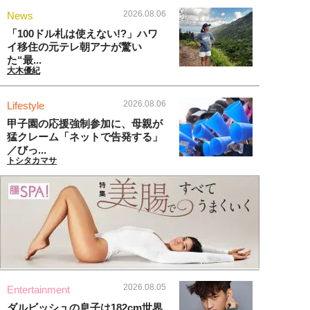
2026.08.06
News
「100ドル札は使えない!?」ハワ
イ移住の元テレ朝アナが驚い
た“最...
大木優紀
2026.08.06
Lifestyle
甲子園の応援強制参加に、母親が
猛クレーム「ネットで告発する」
／びっ...
トシタカマサ
2026.08.05
Entertainment
ダルビッシュの息子は182cm世界