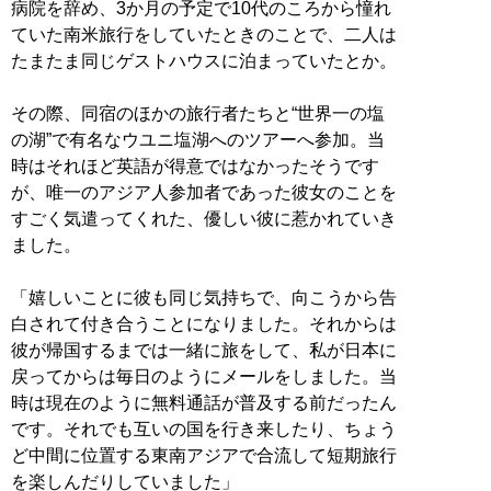
病院を辞め、3か月の予定で10代のころから憧れ
ていた南米旅行をしていたときのことで、二人は
たまたま同じゲストハウスに泊まっていたとか。
その際、同宿のほかの旅行者たちと“世界一の塩
の湖”で有名なウユニ塩湖へのツアーへ参加。当
時はそれほど英語が得意ではなかったそうです
が、唯一のアジア人参加者であった彼女のことを
すごく気遣ってくれた、優しい彼に惹かれていき
ました。
「嬉しいことに彼も同じ気持ちで、向こうから告
白されて付き合うことになりました。それからは
彼が帰国するまでは一緒に旅をして、私が日本に
戻ってからは毎日のようにメールをしました。当
時は現在のように無料通話が普及する前だったん
です。それでも互いの国を行き来したり、ちょう
ど中間に位置する東南アジアで合流して短期旅行
を楽しんだりしていました」