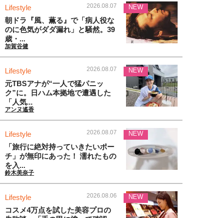
2026.08.07
Lifestyle
NEW
朝ドラ『風、薫る』で「病人役な
のに色気がダダ漏れ」と騒然。39
歳・...
加賀谷健
2026.08.07
Lifestyle
NEW
元TBSアナが“一人で猛パニッ
ク”に。日ハム本拠地で遭遇した
「人気...
アンヌ遙香
2026.08.07
Lifestyle
NEW
「旅行に絶対持っていきたいポー
チ」が無印にあった！ 濡れたもの
を入...
鈴木美奈子
2026.08.06
Lifestyle
NEW
コスメ4万点を試した美容プロの