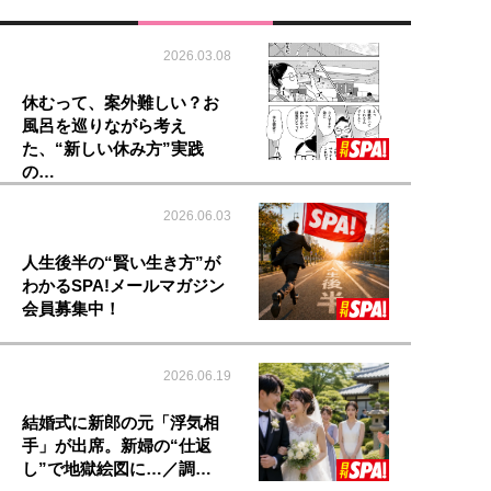
2026.03.08
休むって、案外難しい？お
風呂を巡りながら考え
た、“新しい休み方”実践
の…
2026.06.03
人生後半の“賢い生き方”が
わかるSPA!メールマガジン
会員募集中！
2026.06.19
結婚式に新郎の元「浮気相
手」が出席。新婦の“仕返
し”で地獄絵図に…／調…