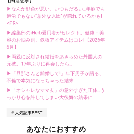
【関連記事】
▶なんか顔色が悪い、いつもだるい...年齢でも
過労でもない“意外な原因”が隠れているかも!
<PR>
▶編集部のiHerb愛用者がセレクト。健康・美
容のお悩み別、鉄板アイテムはコレ!【2026年
6月】
▶両親に反対され結婚をあきらめた外国人の
元彼。17年ぶりに再会したら...
▶「旦那さんと離婚して!」年下男子が語る、
不倫で本気になっちゃった結末
▶「オシャレなママ友」の意外すぎた正体...う
っかり心を許してしまい大後悔の結果に
人気記事BEST
あなたにおすすめ