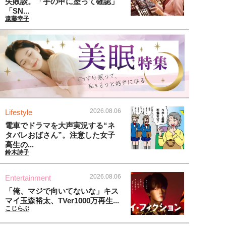
失敗談。「手の甲に塗って確認」
「SN...
遠藤幸子
2026.08.06
Lifestyle
電車でドラマを大声実況する“ネ
タバレおばさん”。注意した女子
高生の...
鈴木詩子
2026.08.06
Entertainment
「俺、マジで向いてないな」キス
マイ玉森裕太、TVer1000万再生...
こじらぶ