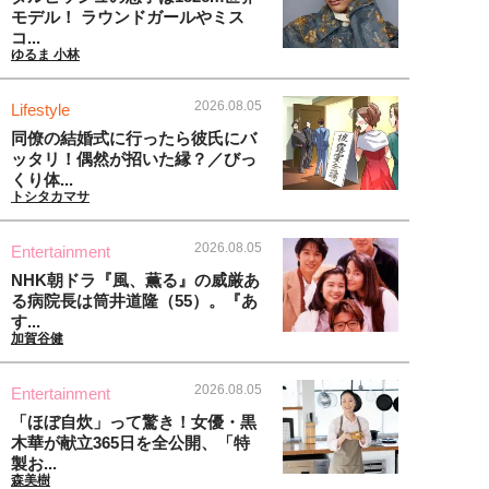
モデル！ ラウンドガールやミス
コ...
ゆるま 小林
2026.08.05
Lifestyle
同僚の結婚式に行ったら彼氏にバ
ッタリ！偶然が招いた縁？／びっ
くり体...
トシタカマサ
2026.08.05
Entertainment
NHK朝ドラ『風、薫る』の威厳あ
る病院長は筒井道隆（55）。『あ
す...
加賀谷健
2026.08.05
Entertainment
「ほぼ自炊」って驚き！女優・黒
木華が献立365日を全公開、「特
製お...
森美樹