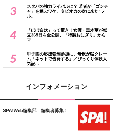
スタバの強力ライバルに？ 若者が「ゴンチ
3
ャ」を選ぶワケ。タピオカの次に来た“フ
ル...
「ほぼ自炊」って驚き！女優・黒木華が献
4
立365日を全公開、「特製おにぎり」から
マ...
甲子園の応援強制参加に、母親が猛クレー
5
ム「ネットで告発する」／びっくり体験人
気記...
インフォメーション
SPA!Web編集部 編集者募集！