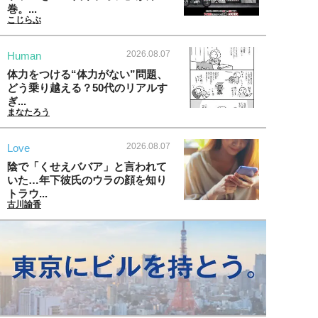
巻。...
こじらぶ
2026.08.07
Human
体力をつける“体力がない”問題、
どう乗り越える？50代のリアルす
ぎ...
まなたろう
2026.08.07
Love
陰で「くせえババア」と言われて
いた…年下彼氏のウラの顔を知り
トラウ...
古川諭香