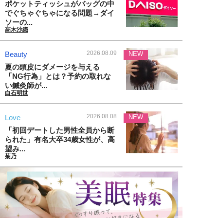
ポケットティッシュがバッグの中
でぐちゃぐちゃになる問題→ダイ
ソーの...
高木沙織
2026.08.09
Beauty
NEW
夏の頭皮にダメージを与える
「NG行為」とは？予約の取れな
い鍼灸師が...
白石明世
2026.08.08
Love
NEW
「初回デートした男性全員から断
られた」有名大卒34歳女性が、高
望み...
菊乃