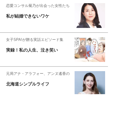
恋愛コンサル菊乃が出会った女性たち
私が結婚できないワケ
女子SPA!が贈る実話エピソード集
実録！私の人生、泣き笑い
元局アナ・アラフォー、アンヌ遙香の
北海道シンプルライフ
元キー局アナウンサー・大木優紀の
旅の恥はかき捨てて