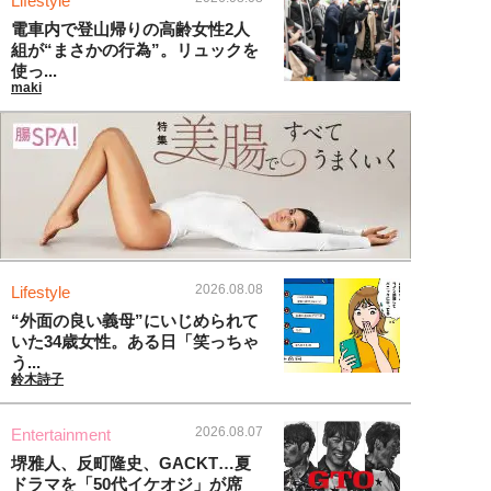
Lifestyle
電車内で登山帰りの高齢女性2人
組が“まさかの行為”。リュックを
使っ...
maki
2026.08.08
Lifestyle
“外面の良い義母”にいじめられて
いた34歳女性。ある日「笑っちゃ
う...
鈴木詩子
2026.08.07
Entertainment
堺雅人、反町隆史、GACKT…夏
ドラマを「50代イケオジ」が席