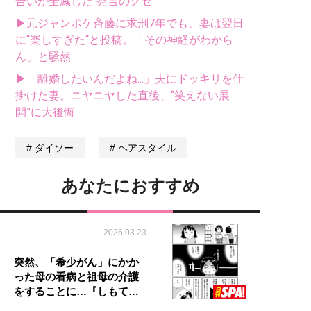
合いが全滅した“発言のクセ”
▶元ジャンポケ斉藤に求刑7年でも、妻は翌日
に“楽しすぎた“と投稿。「その神経がわから
ん」と騒然
▶「離婚したいんだよね...」夫にドッキリを仕
掛けた妻。ニヤニヤした直後、“笑えない展
開”に大後悔
ダイソー
ヘアスタイル
あなたにおすすめ
2026.03.23
突然、「希少がん」にかか
った母の看病と祖母の介護
をすることに…『しもて…