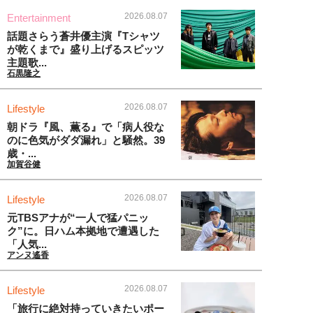
2026.08.07
Entertainment
話題さらう蒼井優主演『Tシャツ
が乾くまで』盛り上げるスピッツ
主題歌...
石黒隆之
2026.08.07
Lifestyle
朝ドラ『風、薫る』で「病人役な
のに色気がダダ漏れ」と騒然。39
歳・...
加賀谷健
2026.08.07
Lifestyle
元TBSアナが“一人で猛パニッ
ク”に。日ハム本拠地で遭遇した
「人気...
アンヌ遙香
2026.08.07
Lifestyle
「旅行に絶対持っていきたいポー