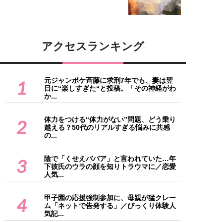
アクセスランキング
元ジャンポケ斉藤に求刑7年でも、妻は翌
1
日に“楽しすぎた“と投稿。「その神経がわ
か...
体力をつける“体力がない”問題、どう乗り
2
越える？50代のリアルすぎる悩みに共感
の...
陰で「くせえババア」と言われていた…年
3
下彼氏のウラの顔を知りトラウマに／恋愛
人気...
甲子園の応援強制参加に、母親が猛クレー
4
ム「ネットで告発する」／びっくり体験人
気記...