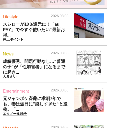
2026.08.08
Lifestyle
スシローが10％還元に！「au
PAY」で今すぐ使いたい“最新お
得...
井上ポイント
2026.08.08
News
成績優秀、問題行動なし…“普通
の子”が「性加害者」になるまで
に起き...
大夏えい
2026.08.08
Entertainment
元ジャンポケ斉藤に求刑7年で
も、妻は翌日に“楽しすぎた“と投
稿。「...
エタノール純子
2026.08.08