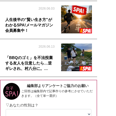
2026.06.03
人生後半の“賢い生き方”が
わかるSPA!メールマガジン
会員募集中！
2026.06.13
「BBQのゴミ」を不法投棄
する友人を注意したら…逆
ギレされ、村八分に。…